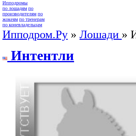
Ипподромы
по лошадям
по
производителям
по
жокеям
по тренерам
по коневладельцам
Ипподром.Ру
»
Лошади
» 
Интентли