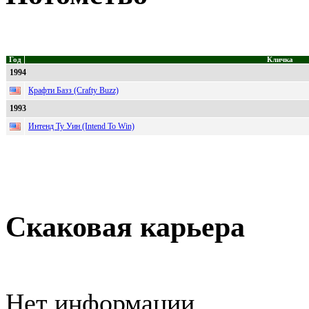
Год
Кличка
1994
Крафти Базз (Crafty Buzz)
1993
Интенд Ту Уин (Intend To Win)
Скаковая карьера
Нет информации