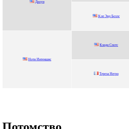
Дpоун
Kэп Энд Беллс
Кэнди Спотс
Hoти Интeншнс
Тереза Негро
Потомство