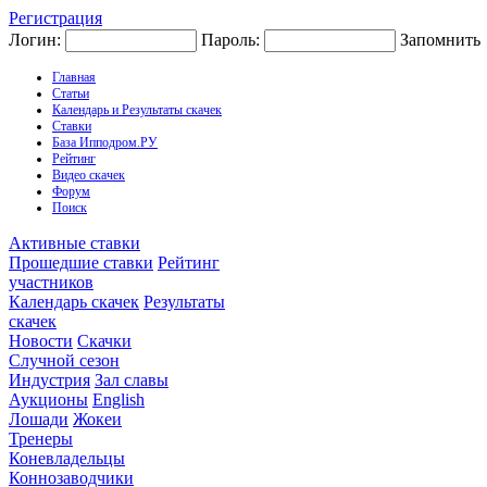
Регистрация
Логин:
Пароль:
Запомнить
Главная
Статьи
Календарь и Результаты скачек
Ставки
База Ипподром.РУ
Рейтинг
Видео скачек
Форум
Поиск
Активные ставки
Прошедшие ставки
Рейтинг
участников
Календарь скачек
Результаты
скачек
Новости
Скачки
Случной сезон
Индустрия
Зал славы
Аукционы
English
Лошади
Жокеи
Тренеры
Коневладельцы
Коннозаводчики