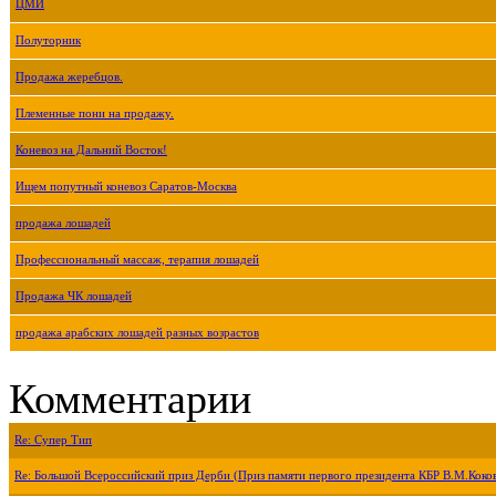
ЦМИ
Полуторник
Продажа жеребцов.
Племенные пони на продажу.
Коневоз на Дальний Восток!
Ищем попутный коневоз Саратов-Москва
продажа лошадей
Профессиональный массаж, терапия лошадей
Продажа ЧК лошадей
продажа арабских лошадей разных возрастов
Комментарии
Re: Супер Тип
Re: Большой Всероссийский приз Дерби (Приз памяти первого президента КБР В.М.Коко