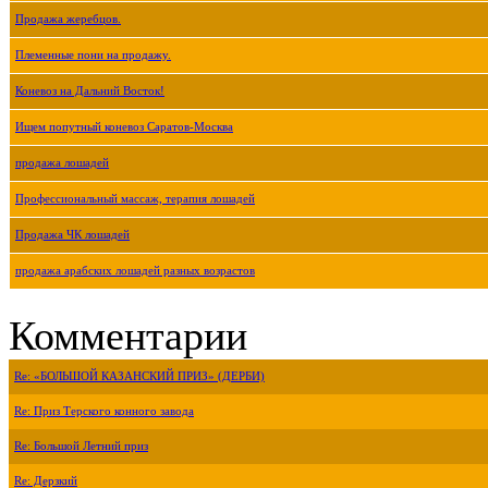
Продажа жеребцов.
Племенные пони на продажу.
Коневоз на Дальний Восток!
Ищем попутный коневоз Саратов-Москва
продажа лошадей
Профессиональный массаж, терапия лошадей
Продажа ЧК лошадей
продажа арабских лошадей разных возрастов
Комментарии
Re: «БОЛЬШОЙ КАЗАНСКИЙ ПРИЗ» (ДЕРБИ)
Re: Приз Терского конного завода
Re: Большой Летний приз
Re: Дерзкий