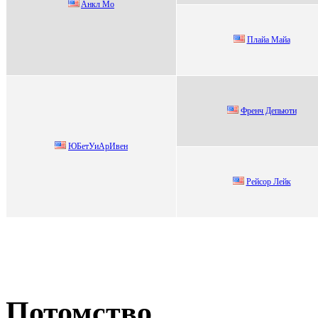
Aнкл Mо
Плaйa Maйa
Фрeнч Дeпьюти
ЮБeтУиАрИвeн
Pейcоp Лейк
Потомство