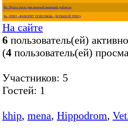
Re: Приз в честь дня казачьей воинской доблести
Re: ПРИЗ «ФАВОРИТ ПОВОЛЖЬЯ» (БОЛЬШОЙ ПРИЗ)
На сайте
6
пользователь(ей) активн
(
4
пользователь(ей) просм
Участников: 5
Гостей: 1
khip
,
mena
,
Hippodrom
,
Vet