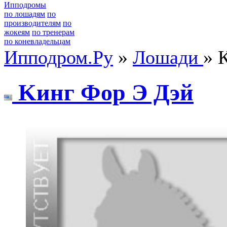
Ипподромы
по лошадям
по
производителям
по
жокеям
по тренерам
по коневладельцам
Ипподром.Ру
»
Лошади
» 
Kинг Фор Э Дэй