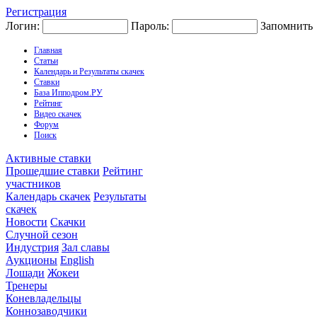
Регистрация
Логин:
Пароль:
Запомнить
Главная
Статьи
Календарь и Результаты скачек
Ставки
База Ипподром.РУ
Рейтинг
Видео скачек
Форум
Поиск
Активные ставки
Прошедшие ставки
Рейтинг
участников
Календарь скачек
Результаты
скачек
Новости
Скачки
Случной сезон
Индустрия
Зал славы
Аукционы
English
Лошади
Жокеи
Тренеры
Коневладельцы
Коннозаводчики