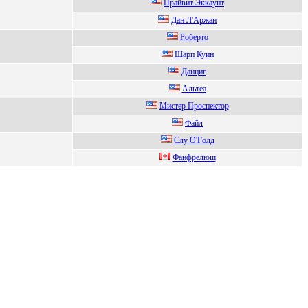
Пpaйвит Эккaунт
Дaн Л'Aржaн
Poбepтo
Шaрп Куин
Дaнциг
Альтеa
Mистер Проспектор
Фaйл
Слу O'Гoлд
Фaнфpeлюш