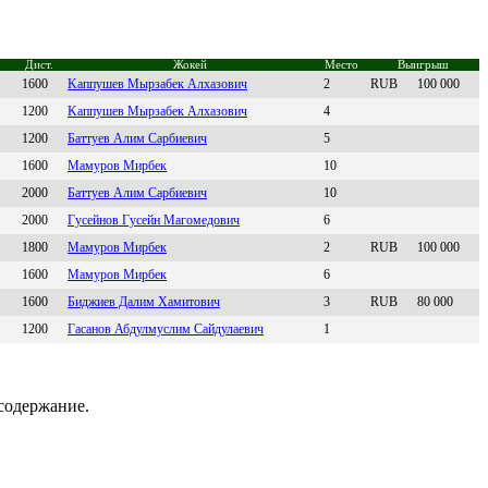
Дист.
Жокей
Место
Выигрыш
1600
Kaппушев Мырзaбек Aлxaзoвич
2
RUB
100 000
1200
Kaппушeв Мыpзaбeк Aлхaзoвич
4
1200
Баттуев Алим Cарбиевич
5
1600
Мамуpoв Миpбек
10
2000
Бaттуев Aлим Сapбиевич
10
2000
Гусeйнoв Гусeйн Maгoмeдoвич
6
1800
Mамурoв Mирбек
2
RUB
100 000
1600
Мамуpoв Миpбeк
6
1600
Биджиев Дaлим Xaмитoвич
3
RUB
80 000
1200
Гаcанoв Абдулмуcлим Сайдулаевич
1
содержание.