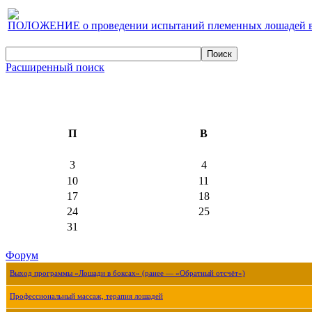
ПОЛОЖЕНИЕ о проведении испытаний племенных лошадей верх
Расширенный поиск
П
В
3
4
10
11
17
18
24
25
31
Форум
Выход программы «Лошади в боксах» (ранее — «Обратный отсчёт»)
Профессиональный массаж, терапия лошадей