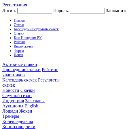
Регистрация
Логин:
Пароль:
Запомнить
Главная
Статьи
Календарь и Результаты скачек
Ставки
База Ипподром.РУ
Рейтинг
Видео скачек
Форум
Поиск
Активные ставки
Прошедшие ставки
Рейтинг
участников
Календарь скачек
Результаты
скачек
Новости
Скачки
Случной сезон
Индустрия
Зал славы
Аукционы
English
Лошади
Жокеи
Тренеры
Коневладельцы
Коннозаводчики