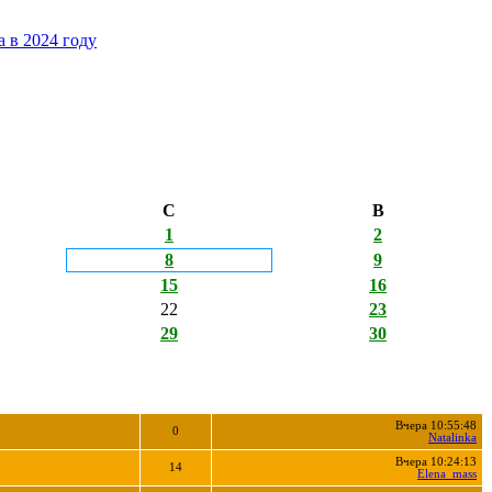
 в 2024 году
С
В
1
2
8
9
15
16
22
23
29
30
Вчера 10:55:48
0
Natalinka
Вчера 10:24:13
14
Elena_mass