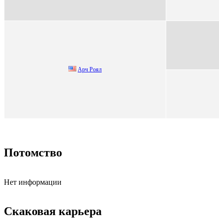
Арч Рoял
Потомство
Нет информации
Скаковая карьера