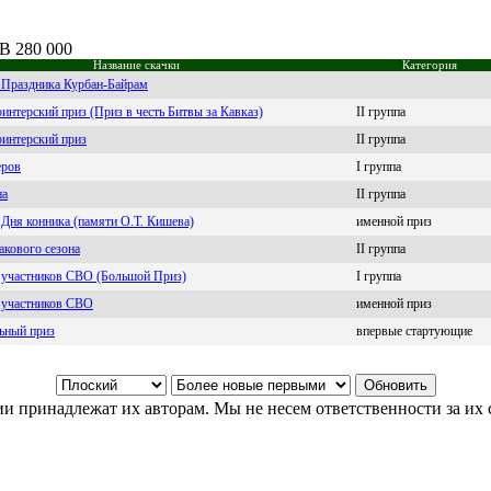
UB 280 000
Название скачки
Категория
ь Праздника Курбан-Байрам
нтерский приз (Приз в честь Битвы за Кавказ)
II группа
интерский приз
II группа
еров
I группа
на
II группа
 Дня конника (памяти О.Т. Кишева)
именной приз
акового сезона
II группа
ь участников СВО (Большой Приз)
I группа
ь участников СВО
именной приз
ьный приз
впервые стартующие
и принадлежат их авторам. Мы не несем ответственности за их 