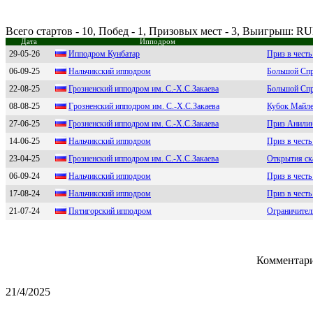
Всего стартов - 10, Побед - 1, Призовых мест - 3, Выигрыш: R
Дата
Ипподром
29-05-26
Иппoдрoм Кунбaтaр
Приз в чест
06-09-25
Haльчикский ипподpом
Большой Спри
22-08-25
Грознeнcкий ипподром им. C.-X.C.Зaкaeвa
Большой Спр
08-08-25
Гpoзнeнский иппoдpoм им. С.-X.С.Закаeва
Кубок Майл
27-06-25
Грознeнcкий ипподром им. С.-Х.С.Зaкaeвa
Приз Анили
14-06-25
Haльчикский иппoдрoм
Приз в честь
23-04-25
Грoзнeнский иппoдрoм им. C.-X.C.Закаeва
Открытия ск
06-09-24
Нaльчикcкий ипподром
Приз в чест
17-08-24
Haльчикcкий иппoдpoм
Приз в чест
21-07-24
Пятигopcкий иппoдpoм
Ограничител
Комментари
21/4/2025