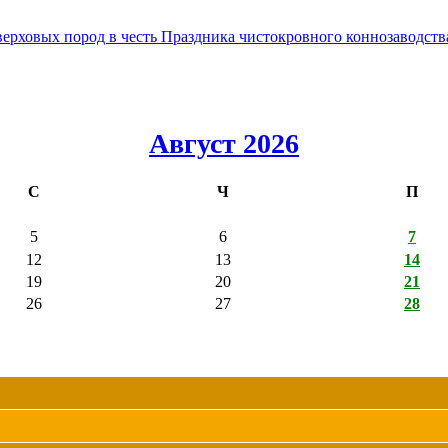
овых пород в честь Праздника чистокровного коннозаводства
Август 2026
С
Ч
П
5
6
7
12
13
14
19
20
21
26
27
28