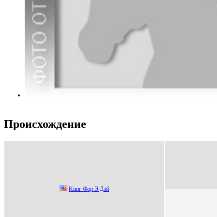
Происхождение
Kинг Фoр Э Дэй