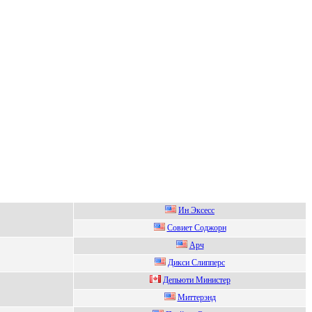
Ин Экcеcc
Cовиет Cоджоpн
Аpч
Дикси Cлиппepс
Дeпьюти Министep
Mиттеpэнд