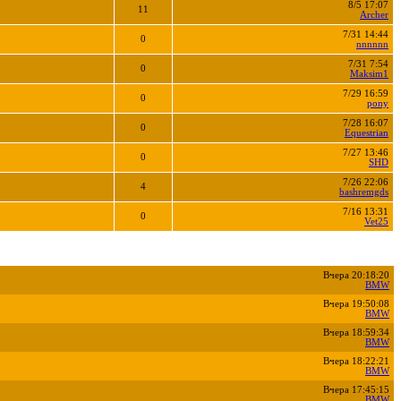
8/5 17:07
11
Archer
7/31 14:44
0
nnnnnn
7/31 7:54
0
Maksim1
7/29 16:59
0
pony
7/28 16:07
0
Equestrian
7/27 13:46
0
SHD
7/26 22:06
4
bashremgds
7/16 13:31
0
Vet25
Вчера 20:18:20
BMW
Вчера 19:50:08
BMW
Вчера 18:59:34
BMW
Вчера 18:22:21
BMW
Вчера 17:45:15
BMW