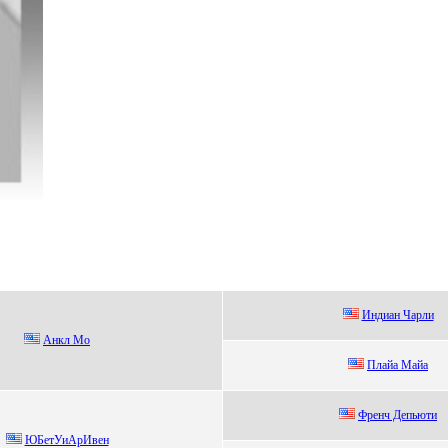
Индиан Чарли
Анкл Mо
Плайа Mайа
Фрeнч Дeпьюти
ЮБетУиАpИвен