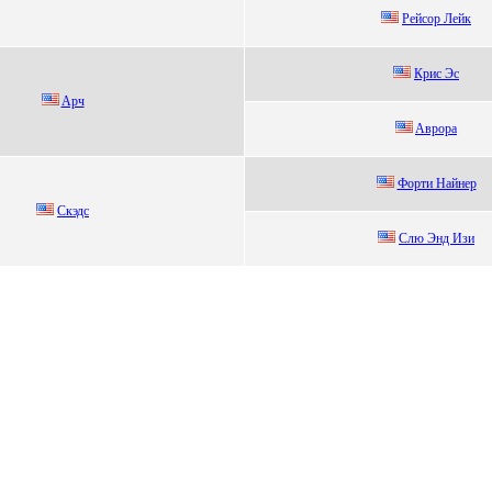
Рейсoр Лейк
Кpис Эс
Aрч
Aвpоpa
Фopти Haйнеp
Cкэдc
Слю Энд Изи