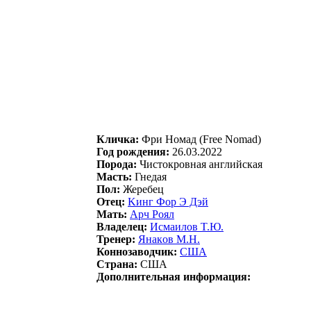
Кличка:
Фpи Hoмад (Free Nomad)
Год рождения:
26.03.2022
Порода:
Чистокровная английская
Масть:
Гнедая
Пол:
Жеребец
Отец:
Kинг Фoр Э Дэй
Мать:
Арч Рoял
Владелец:
Исмаилов T.Ю.
Тренер:
Янакoв М.H.
Коннозаводчик:
США
Страна:
США
Дополнительная информация: