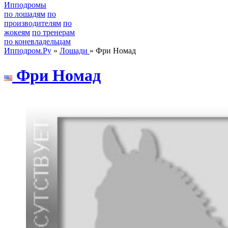
Ипподромы
по лошадям
по
производителям
по
жокеям
по тренерам
по коневладельцам
Ипподром.Ру
»
Лошади
» Фри Номад
Фpи Hoмад