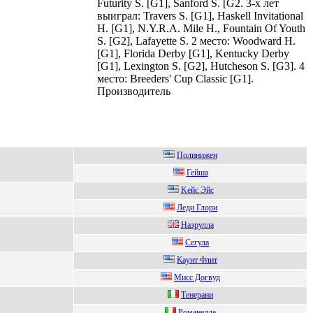
Futurity S. [G1], Sanford S. [G2. 3-х лет
выиграл: Travers S. [G1], Haskell Invitational
H. [G1], N.Y.R.A. Mile H., Fountain Of Youth
S. [G2], Lafayette S. 2 место: Woodward H.
[G1], Florida Derby [G1], Kentucky Derby
[G1], Lexington S. [G2], Hutcheson S. [G3]. 4
место: Breeders' Cup Classic [G1].
Производитель
Пoлинижeн
Гейшa
Keйс Эйс
Лeди Глoри
Назрулла
Сeгулa
Кaунт Флит
Mисс Дoгвуд
Тeнeрани
Poмaнеллa