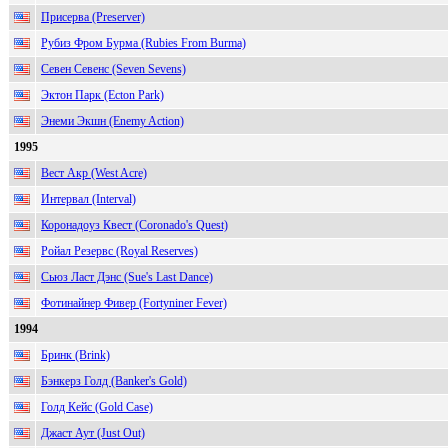
Присерва (Preserver)
Рубиз Фром Бурма (Rubies From Burma)
Севен Севенс (Seven Sevens)
Эктон Парк (Ecton Park)
Энеми Экшн (Enemy Action)
1995
Вест Акр (West Acre)
Интервал (Interval)
Коронадоуз Квест (Coronado's Quest)
Ройал Резервс (Royal Reserves)
Сьюз Ласт Дэнс (Sue's Last Dance)
Фотинайнер Фивер (Fortyniner Fever)
1994
Бринк (Brink)
Бэнкерз Голд (Banker's Gold)
Голд Кейс (Gold Case)
Джаст Аут (Just Out)