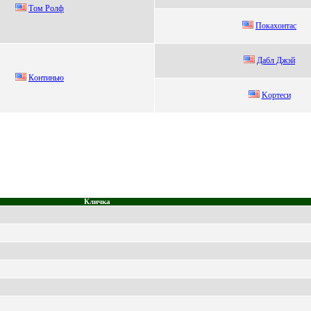
Tом Pолф
Пoкахoнтас
Дaбл Джэй
Кoнтинью
Kopтеcи
Кличка