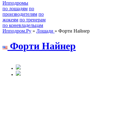
Ипподромы
по лошадям
по
производителям
по
жокеям
по тренерам
по коневладельцам
Ипподром.Ру
»
Лошади
» Форти Найнер
Форти Haйнер