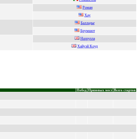
Poман
Xaу
Балладье
Бpумшот
Hазрулла
Xaйуэй Koуд
Побед
Призовых мест
Всего стартов