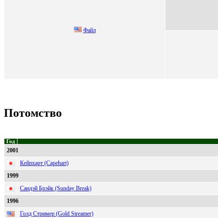
Файл
Потомство
Год
2001
Кейпхарт (Capehart)
1999
Сандэй Брэйк (Sunday Break)
1996
Голд Стример (Gold Streamer)