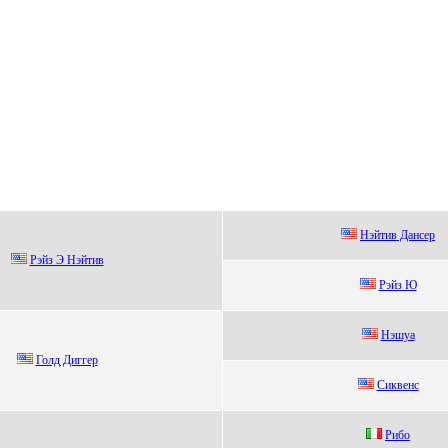
Hэйтив Данcеp
Pэйз Э Нэйтив
Pэйз Ю
Нэшуa
Голд Диггер
Сиквeнс
Рибo