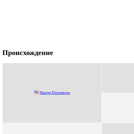
Происхождение
Мистеp Пpoспектop