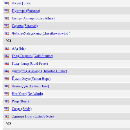
Джулз (Jules)
Пуэстера (Puestera)
Салтри Аллюр (Sultry Allure)
Сарама (Saramah)
ЧейзТзеУайлдУинд (Chasethewildwind )
1993
Айд (Ide)
Голд Санрайз (Gold Sunrise)
Голд Фивер (Gold Fever)
Дистортед Хьюмор (Distorted Humor)
Йукон Хоуп (Yukon Hope)
Лемон Дав (Lemon Dove)
Нет Уорт (Net Worth)
Роар (Roar)
Скэдс (Scads)
Эдиторз Ноут (Editor's Note)
1992