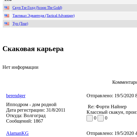
Скуп Тзе Голд (Scoop The Gold)
Тактикал Эдвантедж (Tactical Advantage)
Тур (Tour)
Скаковая карьера
Нет информации
Комментари
berendger
Отправлено:
19/5/2020 
Ипподром - дом родной
Re: Форти Найнер
Дата регистрации:
31/8/2011
Классный скакун, произ
Откуда:
Волгоград
0
0
Сообщений:
1867
AlamanKG
Отправлено:
19/5/2020 