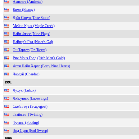
Амизетт (Amizette)
Бими (Beamy)
Дэйт Стоун (Date Stone)
Мейпл Крик (Maple Creek)
Найн Флэгс (Nine Flags)
Найнер'с Гэл (Niner's Gal)
Он Таргет (On Target)
Рич Мэнз Голд (Rich Man's Gold)
Фоти Найн Хартс (Forty Nine Hearts)
Чардэй (Chardae)
1991
Лухук (Luhuk)
Лэйсуингс (Lacewings)
Скейпгоут (Scapegoat)
Твайнинг (Twining)
Футинг (Footing)
Энд Суип (End Sweep)
1990