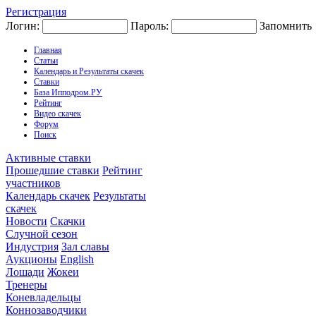
Регистрация
Логин:
Пароль:
Запомнить
Главная
Статьи
Календарь и Результаты скачек
Ставки
База Ипподром.РУ
Рейтинг
Видео скачек
Форум
Поиск
Активные ставки
Прошедшие ставки
Рейтинг
участников
Календарь скачек
Результаты
скачек
Новости
Скачки
Случной сезон
Индустрия
Зал славы
Аукционы
English
Лошади
Жокеи
Тренеры
Коневладельцы
Коннозаводчики