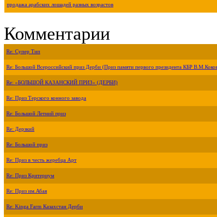
продажа арабских лошадей разных возрастов
Комментарии
Re: Супер Тип
Re: Большой Всероссийский приз Дерби (Приз памяти первого президента КБР В.М.Коко
Re: «БОЛЬШОЙ КАЗАНСКИЙ ПРИЗ» (ДЕРБИ)
Re: Приз Терского конного завода
Re: Большой Летний приз
Re: Дерзкий
Re: Большой приз
Re: Приз в честь жеребца Арт
Re: Приз Критериум
Re: Приз им.Абая
Re: Kinga Farm Казахстан Дерби