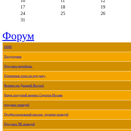
10
11
12
17
18
19
24
25
26
31
Форум
ЦМИ
Полуторник
Продажа жеребцов.
Племенные пони на продажу.
Коневоз на Дальний Восток!
Ищем попутный коневоз Саратов-Москва
продажа лошадей
Профессиональный массаж, терапия лошадей
Продажа ЧК лошадей