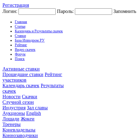
Регистрация
Логин:
Пароль:
Запомнить
Главная
Статьи
Календарь и Результаты скачек
Ставки
База Ипподром.РУ
Рейтинг
Видео скачек
Форум
Поиск
Активные ставки
Прошедшие ставки
Рейтинг
участников
Календарь скачек
Результаты
скачек
Новости
Скачки
Случной сезон
Индустрия
Зал славы
Аукционы
English
Лошади
Жокеи
Тренеры
Коневладельцы
Коннозаводчики