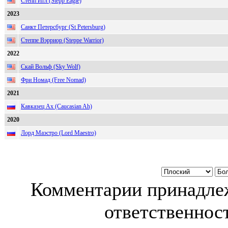
Степп Игл (Stepp Eagle)
2023
Санкт Петерсбург (St Petersburg)
Степпе Вэрриор (Steppe Warrior)
2022
Скай Вольф (Sky Wolf)
Фри Номад (Free Nomad)
2021
Кавказец Ах (Caucasian Ah)
2020
Лорд Маэстро (Lord Maestro)
Комментарии принадлеж
ответственност