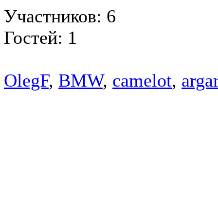
Участников: 6
Гостей: 1
OlegF
,
BMW
,
camelot
,
arga