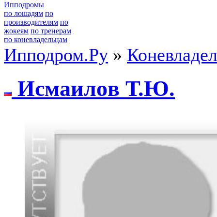
Ипподромы
по лошадям
по
производителям
по
жокеям
по тренерам
по коневладельцам
Ипподром.Ру
»
Коневладе
Исмаилoв Т.Ю.