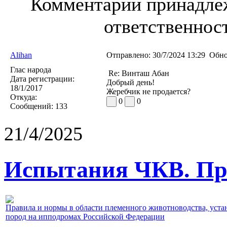
Комментарии принадлеж
ответственност
Alihan
Отправлено:
30/7/2024 13:29
Обно
Глас народа
Re: Винташ Абан
Дата регистрации:
Добрый день!
18/1/2017
Жеребчик не продается?
Откуда:
0
0
Сообщений:
133
21/4/2025
Испытания ЧКВ. Пра
Правила и нормы в области племенного животноводства, уст
пород на ипподромах Российской Федерации