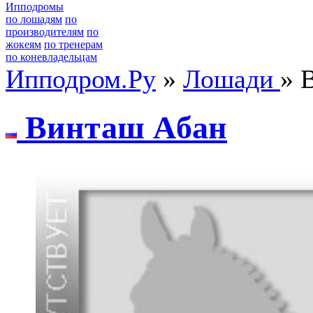
Ипподромы
по лошадям
по
производителям
по
жокеям
по тренерам
по коневладельцам
Ипподром.Ру
»
Лошади
» 
Винташ Aбан