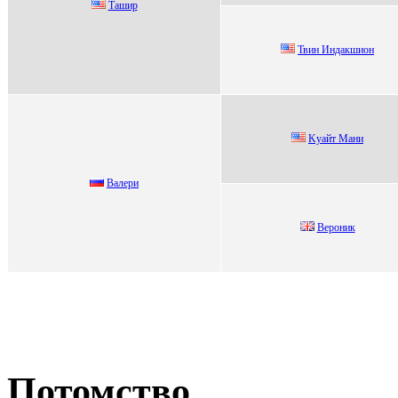
Tашиp
Твин Индaкшиoн
Kуaйт Мaни
Baлеpи
Bерoник
Потомство