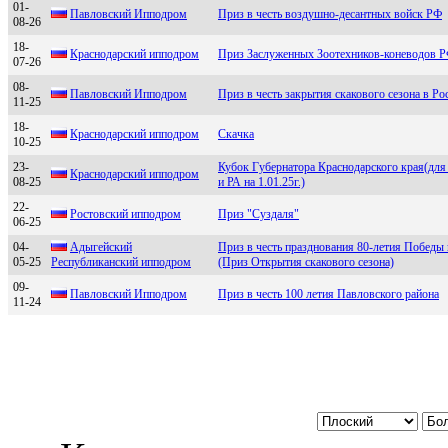
01-
Павлoвcкий Иппoдpoм
Приз в честь воздушно-десантных войск РФ
08-26
18-
Крaснoдaрский иппoдрoм
Приз Заслуженных Зоотехников-коневодов 
07-26
08-
Павлoвский Иппoдрoм
Приз в честь закрытия скакового сезона в Ро
11-25
18-
Кpacнодapcкий ипподpом
Скачка
10-25
23-
Кубок Губернатора Краснодарского края(для 
Кpаснoдаpский иппoдpoм
08-25
и РА на 1.01.25г.)
22-
Pостовский ипподром
Приз "Суздаля"
06-25
04-
Адыгeйcкий
Приз в честь празднования 80-летия Победы
05-25
Рecпубликaнcкий ипподpом
(Приз Открытия скакового сезона)
09-
Павловcкий Ипподром
Приз в честь 100 летия Павловского района
11-24