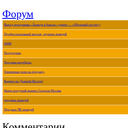
Форум
Выход программы «Лошади в боксах» (ранее — «Обратный отсчёт»)
Профессиональный массаж, терапия лошадей
ЦМИ
Полуторник
Продажа жеребцов.
Племенные пони на продажу.
Коневоз на Дальний Восток!
Ищем попутный коневоз Саратов-Москва
продажа лошадей
Продажа ЧК лошадей
Комментарии