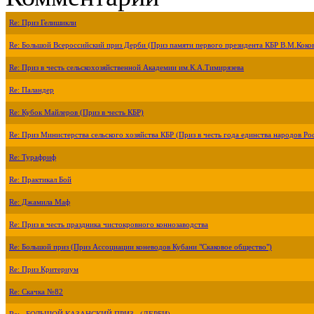
Re: Приз Гелишикли
Re: Большой Всероссийский приз Дерби (Приз памяти первого президента КБР В.М.Коко
Re: Приз в честь сельскохозяйственной Академии им.К.А.Тимирязева
Re: Паландер
Re: Кубок Майлеров (Приз в честь КБР)
Re: Приз Министерства сельского хозяйства КБР (Приз в честь года единства народов Ро
Re: Турафриф
Re: Практикал Бой
Re: Джамила Маф
Re: Приз в честь праздника чистокровного коннозаводства
Re: Большой приз (Приз Ассоциации коневодов Кубани "Скаковое общество")
Re: Приз Критериум
Re: Скачка №82