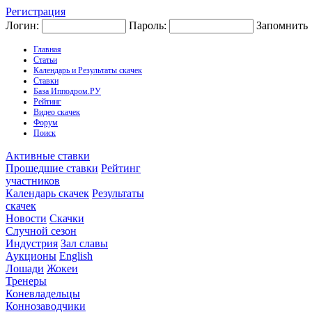
Регистрация
Логин:
Пароль:
Запомнить
Главная
Статьи
Календарь и Результаты скачек
Ставки
База Ипподром.РУ
Рейтинг
Видео скачек
Форум
Поиск
Активные ставки
Прошедшие ставки
Рейтинг
участников
Календарь скачек
Результаты
скачек
Новости
Скачки
Случной сезон
Индустрия
Зал славы
Аукционы
English
Лошади
Жокеи
Тренеры
Коневладельцы
Коннозаводчики