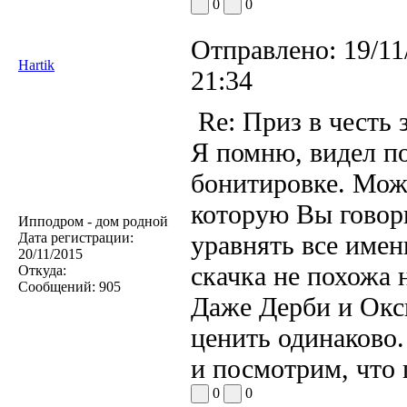
0
0
Отправлено:
19/11
Hartik
21:34
Re: Приз в честь 
Я помню, видел п
бонитировке. Може
которую Вы говор
Ипподром - дом родной
Дата регистрации:
уравнять все име
20/11/2015
скачка не похожа 
Откуда:
Сообщений:
905
Даже Дерби и Окс
ценить одинаково.
и посмотрим, что 
0
0