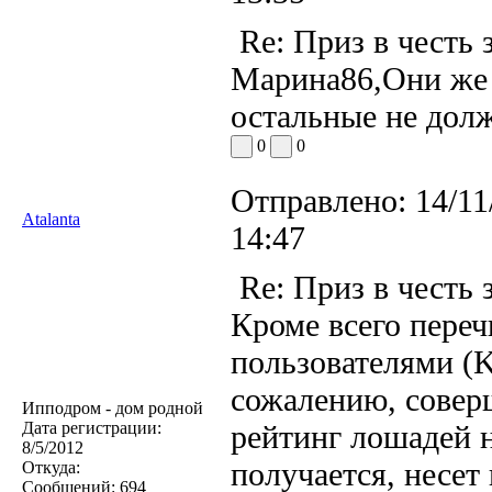
Re: Приз в честь 
Марина86,Они же 
остальные не дол
0
0
Отправлено:
14/11
Atalanta
14:47
Re: Приз в честь 
Кроме всего пере
пользователями (KM
сожалению, совер
Ипподром - дом родной
Дата регистрации:
рейтинг лошадей н
8/5/2012
получается, несе
Откуда:
Сообщений:
694