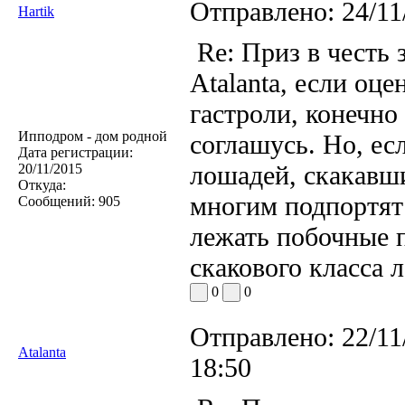
Отправлено:
24/11
Hartik
Re: Приз в честь 
Atalanta, если оц
гастроли, конечно
Ипподром - дом родной
соглашусь. Но, ес
Дата регистрации:
лошадей, скакавши
20/11/2015
Откуда:
многим подпортят 
Сообщений:
905
лежать побочные 
скакового класса 
0
0
Отправлено:
22/11
Atalanta
18:50