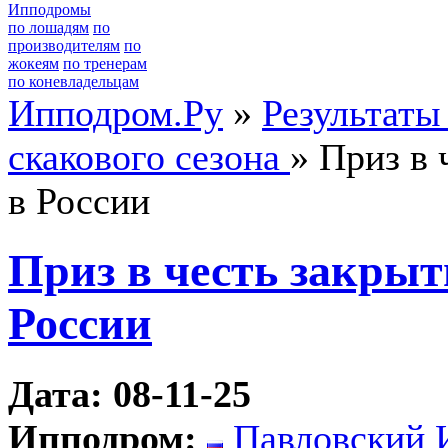
Ипподромы
по лошадям
по
производителям
по
жокеям
по тренерам
по коневладельцам
Ипподром.Ру
»
Результаты
скакового сезона
» Приз в 
в России
Приз в честь закрыт
России
Дата: 08-11-25
Ипподром:
Павловский 