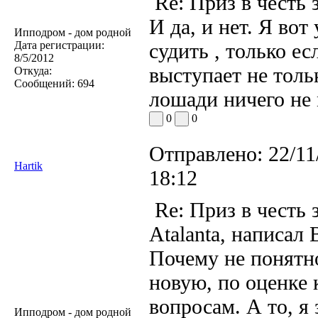
Re: Приз в честь 
И да, и нет. Я во
Ипподром - дом родной
Дата регистрации:
судить , только е
8/5/2012
выступает не толь
Откуда:
Сообщений:
694
лошади ничего не 
0
0
Отправлено:
22/11
Hartik
18:12
Re: Приз в честь 
Atalanta, написал 
Почему не понятн
новую, по оценке
вопросам. А то, я
Ипподром - дом родной