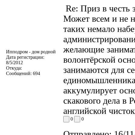
Re: Приз в честь 
Может всем и не 
таких немало набе
администрирования
желающие занима
Ипподром - дом родной
Дата регистрации:
волонтёрской осно
8/5/2012
занимаются для се
Откуда:
Сообщений:
694
единомышленникам
аккумулирует осн
скакового дела в 
английской чисток
0
0
Отправлено:
16/11