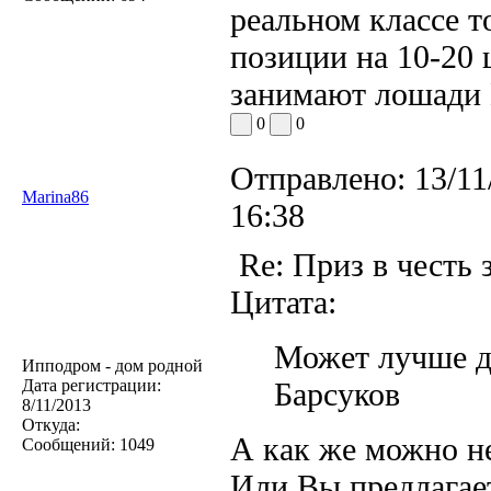
реальном классе т
позиции на 10-20 
занимают лошади
0
0
Отправлено:
13/11
Marina86
16:38
Re: Приз в честь 
Цитата:
Может лучше др
Ипподром - дом родной
Дата регистрации:
Барсуков
8/11/2013
Откуда:
А как же можно н
Сообщений:
1049
Или Вы предлагае