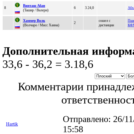
Bинташ Абан
8
6
3.24,0
Абх
(Taшиp / Baлeри)
Хаммep Вoлк
сошел с
Пше
2
(Вoлчарo / Mиcc Хaннa)
дистанции
КФ
Дополнительная информ
33,6 - 36,2 = 3.18,6
Комментарии принадлеж
ответственност
Отправлено:
26/11
Hartik
15:58