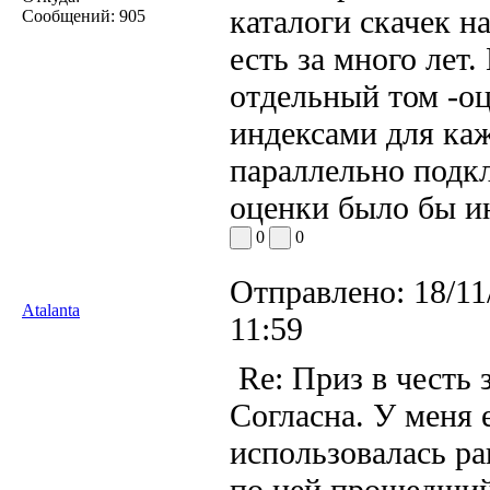
каталоги скачек н
Сообщений:
905
есть за много лет
отдельный том -оц
индексами для каж
параллельно подк
оценки было бы и
0
0
Отправлено:
18/11
Atalanta
11:59
Re: Приз в честь 
Согласна. У меня 
использовалась р
по ней прошедший 