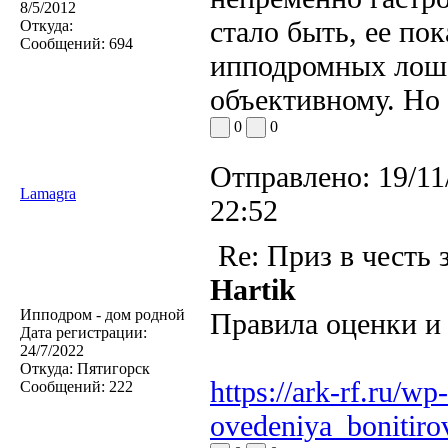
8/5/2012
стало быть, ее по
Откуда:
Сообщений:
694
ипподромных лошад
объективному. Но
0
0
Отправлено:
19/11
Lamagra
22:52
Re: Приз в честь 
Hartik
Ипподром - дом родной
Правила оценки и
Дата регистрации:
24/7/2022
Откуда:
Пятигорск
https://ark-rf.ru/wp
Сообщений:
222
ovedeniya_bonitiro