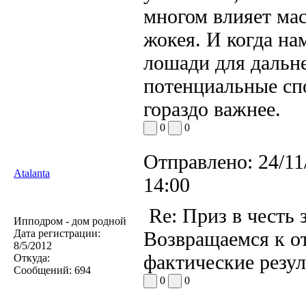
многом влияет мас
жокея. И когда на
лошади для дальне
потенциальные сп
гораздо важнее.
0
0
Отправлено:
24/11
Atalanta
14:00
Re: Приз в честь 
Ипподром - дом родной
Дата регистрации:
Возвращаемся к о
8/5/2012
фактические резул
Откуда:
Сообщений:
694
0
0