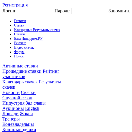
Регистрация
Логин:
Пароль:
Запомнить
Главная
Статьи
Календарь и Результаты скачек
Ставки
База Ипподром.РУ
Рейтинг
Видео скачек
Форум
Поиск
Активные ставки
Прошедшие ставки
Рейтинг
участников
Календарь скачек
Результаты
скачек
Новости
Скачки
Случной сезон
Индустрия
Зал славы
Аукционы
English
Лошади
Жокеи
Тренеры
Коневладельцы
Коннозаводчики