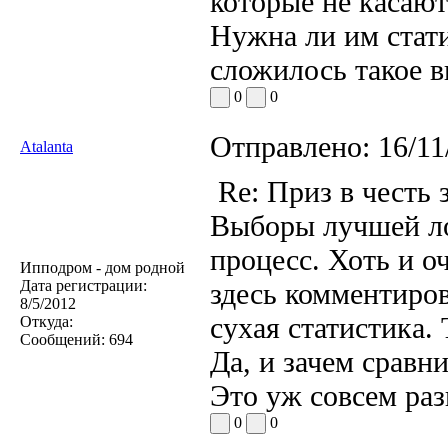
которые не касают
Нужна ли им стати
сложилось такое в
0
0
Отправлено:
16/11
Atalanta
Re: Приз в честь 
Выборы лучшей ло
процесс. Хоть и о
Ипподром - дом родной
Дата регистрации:
здесь комментиров
8/5/2012
сухая статистика.
Откуда:
Сообщений:
694
Да, и зачем сравн
Это уж совсем раз
0
0