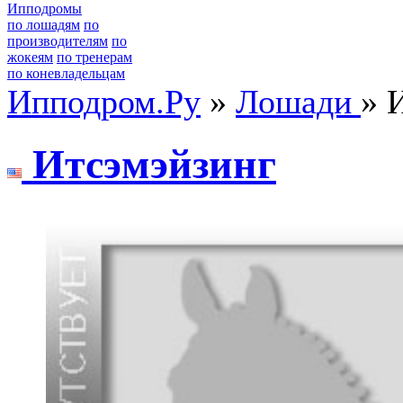
Ипподромы
по лошадям
по
производителям
по
жокеям
по тренерам
по коневладельцам
Ипподром.Ру
»
Лошади
» 
Итcэмэйзинг