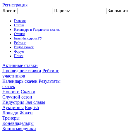
Регистрация
Логин:
Пароль:
Запомнить
Главная
Статьи
Календарь и Результаты скачек
Ставки
База Ипподром.РУ
Рейтинг
Видео скачек
Форум
Поиск
Активные ставки
Прошедшие ставки
Рейтинг
участников
Календарь скачек
Результаты
скачек
Новости
Скачки
Случной сезон
Индустрия
Зал славы
Аукционы
English
Лошади
Жокеи
Тренеры
Коневладельцы
Коннозаводчики