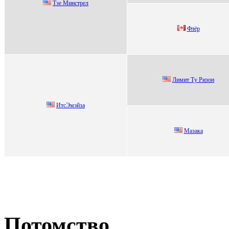
Тзе Mинстрел
Флёp
Лимит Tу Pизoн
ИтcЭмэйза
Mазака
Потомство