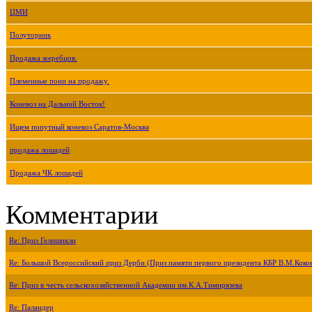
ЦМИ
Полуторник
Продажа жеребцов.
Племенные пони на продажу.
Коневоз на Дальний Восток!
Ищем попутный коневоз Саратов-Москва
продажа лошадей
Продажа ЧК лошадей
Комментарии
Re: Приз Гелишикли
Re: Большой Всероссийский приз Дерби (Приз памяти первого президента КБР В.М.Коко
Re: Приз в честь сельскохозяйственной Академии им.К.А.Тимирязева
Re: Паландер