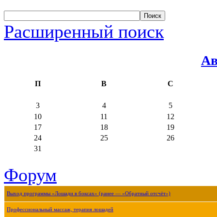
Расширенный поиск
Ав
П
В
С
3
4
5
10
11
12
17
18
19
24
25
26
31
Форум
Выход программы «Лошади в боксах» (ранее — «Обратный отсчёт»)
Профессиональный массаж, терапия лошадей