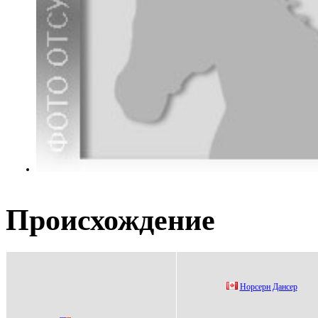
Происхождение
Hoрcерн Данcер