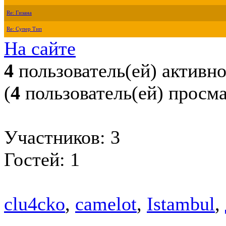
Re: Гизана
Re: Супер Тип
На сайте
4
пользователь(ей) активн
(
4
пользователь(ей) просм
Участников: 3
Гостей: 1
clu4cko
,
camelot
,
Istambul
,