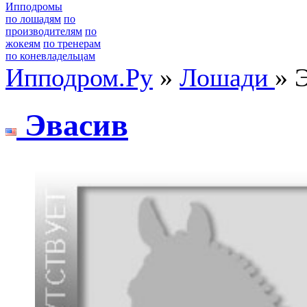
Ипподромы
по лошадям
по
производителям
по
жокеям
по тренерам
по коневладельцам
Ипподром.Ру
»
Лошади
» 
Эвacив