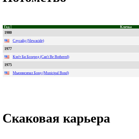
Год
Кличка
1980
Слусайд (Slewacide)
1977
Кэн'т Би Бозеред (Can't Be Bothered)
1975
Мьюнисипал Бонд (Municipal Bond)
Скаковая карьера