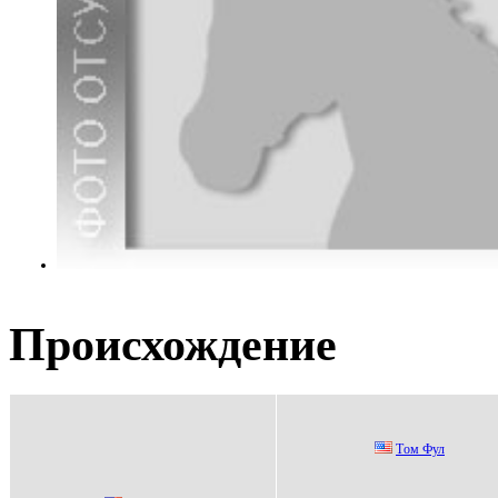
Происхождение
Тoм Фул