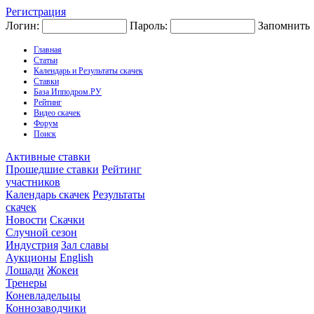
Регистрация
Логин:
Пароль:
Запомнить
Главная
Статьи
Календарь и Результаты скачек
Ставки
База Ипподром.РУ
Рейтинг
Видео скачек
Форум
Поиск
Активные ставки
Прошедшие ставки
Рейтинг
участников
Календарь скачек
Результаты
скачек
Новости
Скачки
Случной сезон
Индустрия
Зал славы
Аукционы
English
Лошади
Жокеи
Тренеры
Коневладельцы
Коннозаводчики