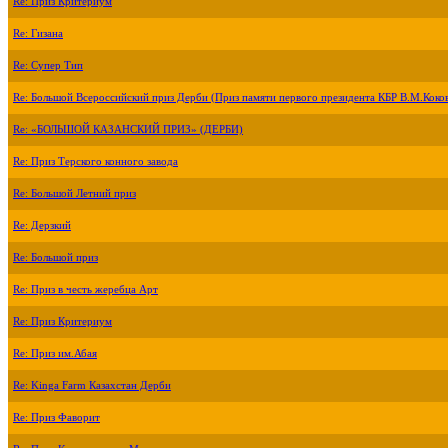
Re: Приз Критериум
Re: Гизана
Re: Супер Тип
Re: Большой Всероссийский приз Дерби (Приз памяти первого президента КБР В.М.Коко
Re: «БОЛЬШОЙ КАЗАНСКИЙ ПРИЗ» (ДЕРБИ)
Re: Приз Терского конного завода
Re: Большой Летний приз
Re: Дерзкий
Re: Большой приз
Re: Приз в честь жеребца Арт
Re: Приз Критериум
Re: Приз им.Абая
Re: Kinga Farm Казахстан Дерби
Re: Приз Фаворит