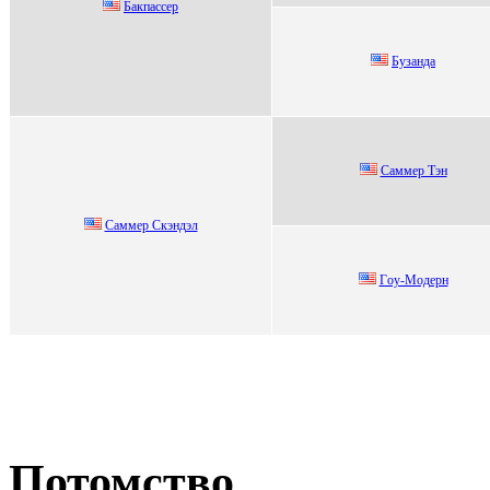
Бакпассеp
Бузанда
Саммep Tэн
Сaммер Скэндэл
Гoу-Мoдеpн
Потомство