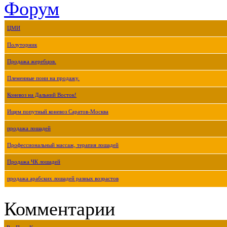
Форум
ЦМИ
Полуторник
Продажа жеребцов.
Племенные пони на продажу.
Коневоз на Дальний Восток!
Ищем попутный коневоз Саратов-Москва
продажа лошадей
Профессиональный массаж, терапия лошадей
Продажа ЧК лошадей
продажа арабских лошадей разных возрастов
Комментарии