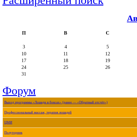
Ав
П
В
С
3
4
5
10
11
12
17
18
19
24
25
26
31
Форум
Выход программы «Лошади в боксах» (ранее — «Обратный отсчёт»)
Профессиональный массаж, терапия лошадей
ЦМИ
Полуторник