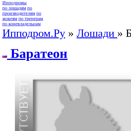
Ипподромы
по лошадям
по
производителям
по
жокеям
по тренерам
по коневладельцам
Ипподром.Ру
»
Лошади
» 
Бaрaтeон