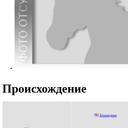
Происхождение
Бepнаpдини