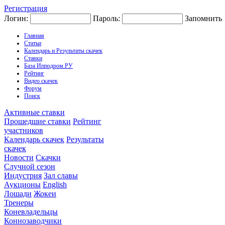
Регистрация
Логин:
Пароль:
Запомнить
Главная
Статьи
Календарь и Результаты скачек
Ставки
База Ипподром.РУ
Рейтинг
Видео скачек
Форум
Поиск
Активные ставки
Прошедшие ставки
Рейтинг
участников
Календарь скачек
Результаты
скачек
Новости
Скачки
Случной сезон
Индустрия
Зал славы
Аукционы
English
Лошади
Жокеи
Тренеры
Коневладельцы
Коннозаводчики