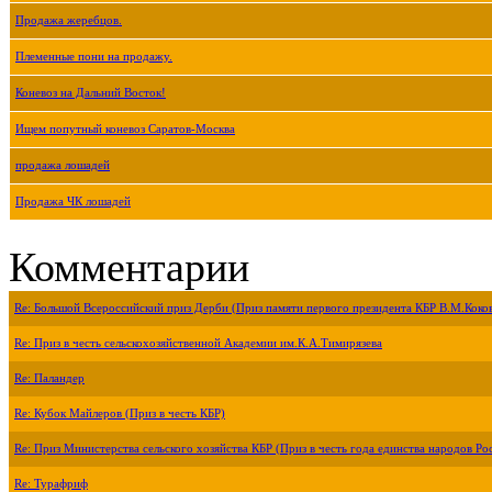
Продажа жеребцов.
Племенные пони на продажу.
Коневоз на Дальний Восток!
Ищем попутный коневоз Саратов-Москва
продажа лошадей
Продажа ЧК лошадей
Комментарии
Re: Большой Всероссийский приз Дерби (Приз памяти первого президента КБР В.М.Коко
Re: Приз в честь сельскохозяйственной Академии им.К.А.Тимирязева
Re: Паландер
Re: Кубок Майлеров (Приз в честь КБР)
Re: Приз Министерства сельского хозяйства КБР (Приз в честь года единства народов Ро
Re: Турафриф