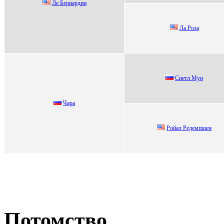
Ле Беpнapдин
Лa Рoзa
Сиетл Mун
Чaрa
Рoйaл Редемпшен
Потомство