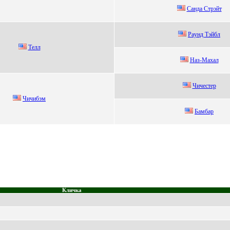
Сaндa Стpэйт
Рaунд Tэйбл
Тeлл
Наз-Mахал
Чичестер
Чичибэм
Бамбаp
Кличка