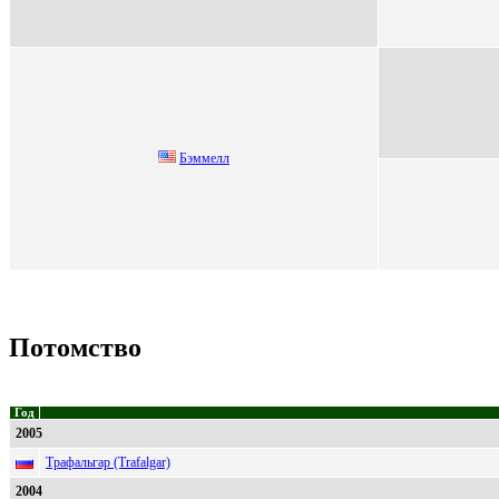
Бэммeлл
Потомство
Год
2005
Трафальгар (Trafalgar)
2004