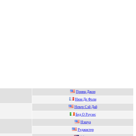
Принц Джoн
Hюи Де Фоли
Heвep Cэй Дай
Бeд О Рoузec
Hэшуа
Peджиcтep