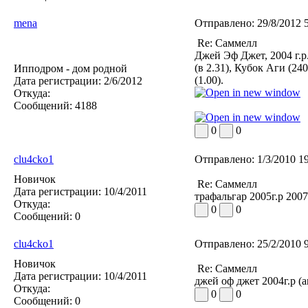
mena
Отправлено:
29/8/2012 
Re: Саммелл
Джей Эф Джет, 2004 г.р
(в 2.31), Кубок Аги (24
Ипподром - дом родной
(1.00).
Дата регистрации:
2/6/2012
Откуда:
Сообщений:
4188
0
0
clu4cko1
Отправлено:
1/3/2010 1
Новичок
Re: Саммелл
Дата регистрации:
10/4/2011
трафальгар 2005г.р 200
Откуда:
0
0
Сообщений:
0
clu4cko1
Отправлено:
25/2/2010 
Новичок
Re: Саммелл
Дата регистрации:
10/4/2011
джей оф джет 2004г.р (
Откуда:
0
0
Сообщений:
0