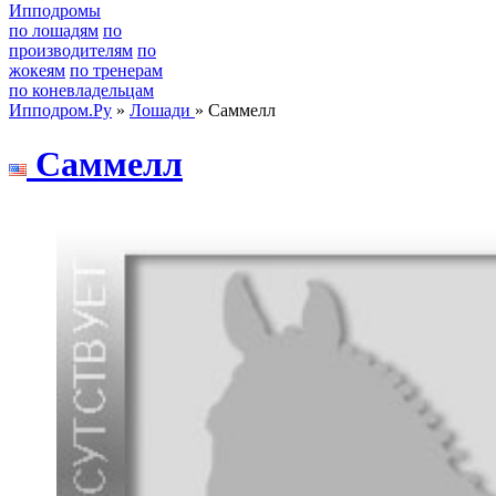
Ипподромы
по лошадям
по
производителям
по
жокеям
по тренерам
по коневладельцам
Ипподром.Ру
»
Лошади
» Саммелл
Саммелл