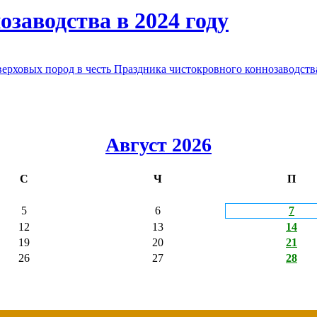
заводства в 2024 году
овых пород в честь Праздника чистокровного коннозаводства
Август 2026
С
Ч
П
5
6
7
12
13
14
19
20
21
26
27
28