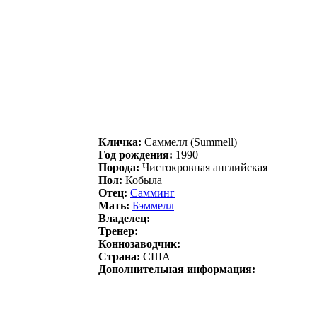
Кличка:
Саммелл (Summell)
Год рождения:
1990
Порода:
Чистокровная английская
Пол:
Кобыла
Отец:
Cамминг
Мать:
Бэммeлл
Владелец:
Тренер:
Коннозаводчик:
Страна:
США
Дополнительная информация: