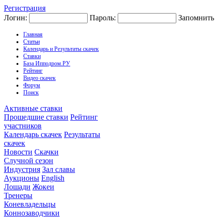
Регистрация
Логин:
Пароль:
Запомнить
Главная
Статьи
Календарь и Результаты скачек
Ставки
База Ипподром.РУ
Рейтинг
Видео скачек
Форум
Поиск
Активные ставки
Прошедшие ставки
Рейтинг
участников
Календарь скачек
Результаты
скачек
Новости
Скачки
Случной сезон
Индустрия
Зал славы
Аукционы
English
Лошади
Жокеи
Тренеры
Коневладельцы
Коннозаводчики