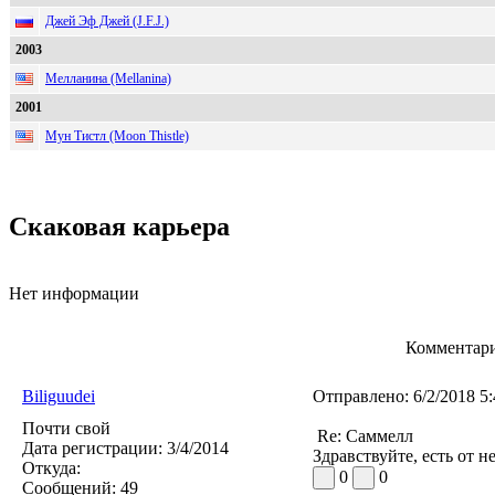
Джей Эф Джей (J.F.J.)
2003
Мелланина (Mellanina)
2001
Мун Тистл (Moon Thistle)
Скаковая карьера
Нет информации
Комментари
Biliguudei
Отправлено:
6/2/2018 5
Почти свой
Re: Саммелл
Дата регистрации:
3/4/2014
Здравствуйте, есть от н
Откуда:
0
0
Сообщений:
49