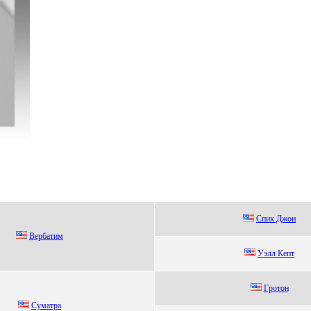
Cпик Джон
Вepбaтим
Уэлл Кепт
Гpотон
Cуматpа