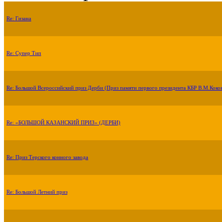
Re: Гизана
Re: Супер Тип
Re: Большой Всероссийский приз Дерби (Приз памяти первого президента КБР В.М.Коко
Re: «БОЛЬШОЙ КАЗАНСКИЙ ПРИЗ» (ДЕРБИ)
Re: Приз Терского конного завода
Re: Большой Летний приз