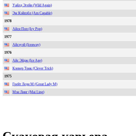
Уайлд Эгейн (Wild Again)
Эм Кэйпэбл (Am Capable)
1978
Айси Поп (Icy Pop)
1977
Айсэуэй (Iceaway)
1976
Айс Эйдж (Ice Age)
Клевер Трик (Clever Trick)
1975
Грейт Леди М (Great Lady M)
Мэи Линг (Mai Ling)