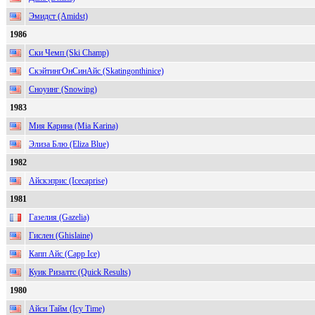
Эмидст (Amidst)
1986
Ски Чемп (Ski Champ)
СкэйтингОнСинАйс (Skatingonthinice)
Сноуинг (Snowing)
1983
Мия Карина (Mia Karina)
Элиза Блю (Eliza Blue)
1982
Айскэприс (Icecaprise)
1981
Газелия (Gazelia)
Гислен (Ghislaine)
Капп Айс (Capp Ice)
Куик Ризалтс (Quick Results)
1980
Айси Тайм (Icy Time)