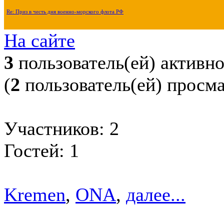
Re: Приз в честь дня военно-морского флота РФ
На сайте
3
пользователь(ей) активн
(
2
пользователь(ей) просм
Участников: 2
Гостей: 1
Kremen
,
ONA
,
далее...