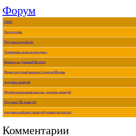
Форум
ЦМИ
Полуторник
Продажа жеребцов.
Племенные пони на продажу.
Коневоз на Дальний Восток!
Ищем попутный коневоз Саратов-Москва
продажа лошадей
Профессиональный массаж, терапия лошадей
Продажа ЧК лошадей
продажа арабских лошадей разных возрастов
Комментарии