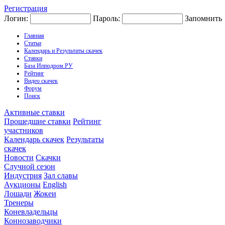
Регистрация
Логин:
Пароль:
Запомнить
Главная
Статьи
Календарь и Результаты скачек
Ставки
База Ипподром.РУ
Рейтинг
Видео скачек
Форум
Поиск
Активные ставки
Прошедшие ставки
Рейтинг
участников
Календарь скачек
Результаты
скачек
Новости
Скачки
Случной сезон
Индустрия
Зал славы
Аукционы
English
Лошади
Жокеи
Тренеры
Коневладельцы
Коннозаводчики