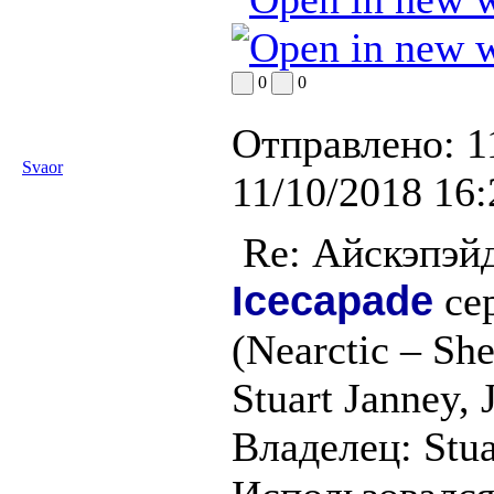
0
0
Отправлено:
1
Svaor
11/10/2018 16:
Re: Айскэпэй
Icecapade
сер
(Nearctic – She
Stuart Janney, 
Владелец: Stuar