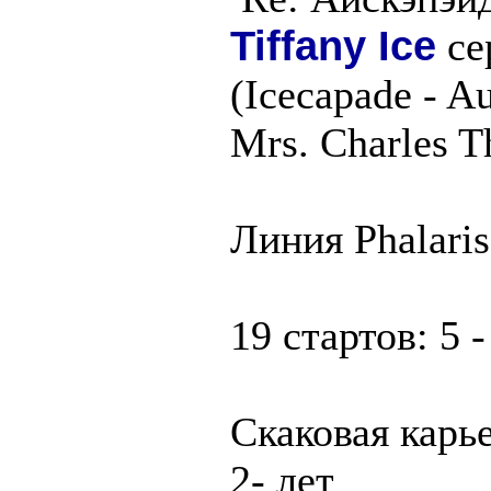
Tiffany Ice
се
(Icecapade - Au
Mrs. Charles T
Линия Phalari
19 стартов: 5 -
Скаковая карь
2- лет