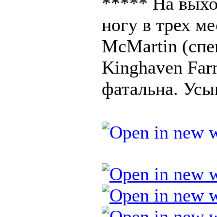
***** На выхо
ногу в трех ме
McMartin (спе
Kinghaven Far
фатальна. Усып