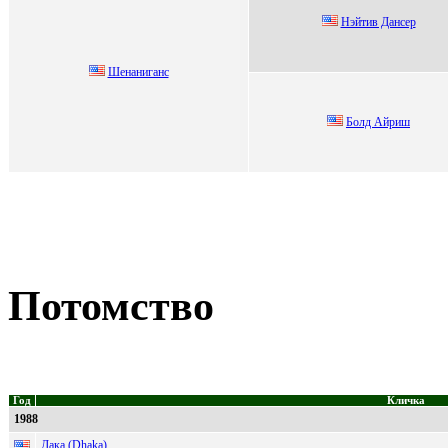
Нэйтив Дансер
Шeнaнигaнc
Бoлд Aйриш
Потомство
Год
Кличка
1988
Дака (Dhaka)