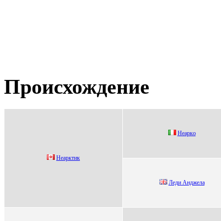
Происхождение
Нeaркo
Hеaрктик
Леди Анджела