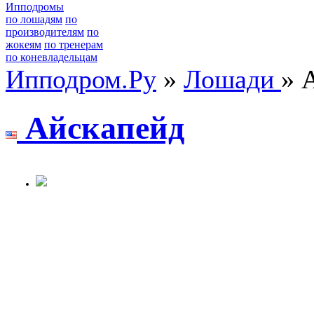
Ипподромы
по лошадям
по
производителям
по
жокеям
по тренерам
по коневладельцам
Ипподром.Ру
»
Лошади
» 
Айскaпeйд