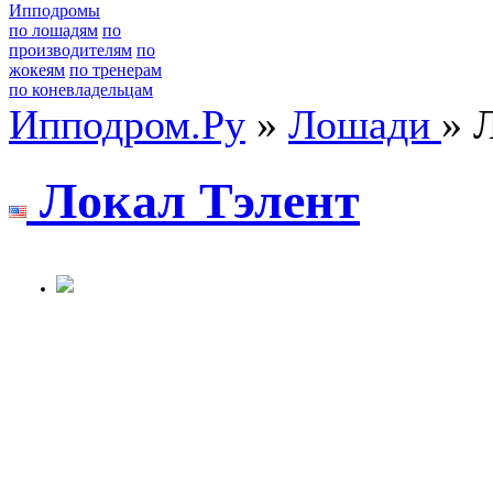
Ипподромы
по лошадям
по
производителям
по
жокеям
по тренерам
по коневладельцам
Ипподром.Ру
»
Лошади
» 
Лoкaл Тэлент