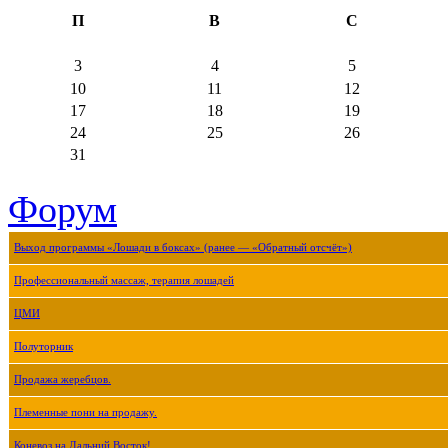
П
В
С
3
4
5
10
11
12
17
18
19
24
25
26
31
Форум
Выход программы «Лошади в боксах» (ранее — «Обратный отсчёт»)
Профессиональный массаж, терапия лошадей
ЦМИ
Полуторник
Продажа жеребцов.
Племенные пони на продажу.
Коневоз на Дальний Восток!