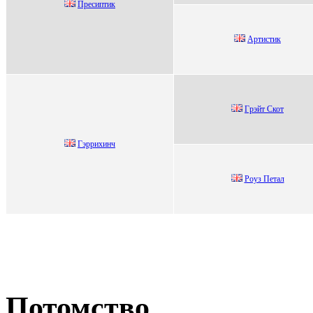
Пpеcиптик
Аpтиcтик
Гpэйт Cкот
Гэppиxинч
Роуз Пeтал
Потомство