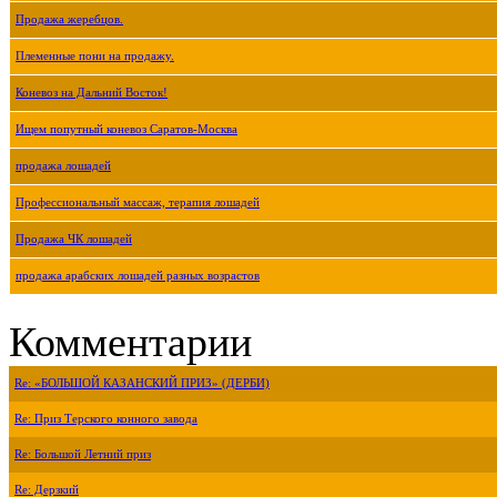
Продажа жеребцов.
Племенные пони на продажу.
Коневоз на Дальний Восток!
Ищем попутный коневоз Саратов-Москва
продажа лошадей
Профессиональный массаж, терапия лошадей
Продажа ЧК лошадей
продажа арабских лошадей разных возрастов
Комментарии
Re: «БОЛЬШОЙ КАЗАНСКИЙ ПРИЗ» (ДЕРБИ)
Re: Приз Терского конного завода
Re: Большой Летний приз
Re: Дерзкий