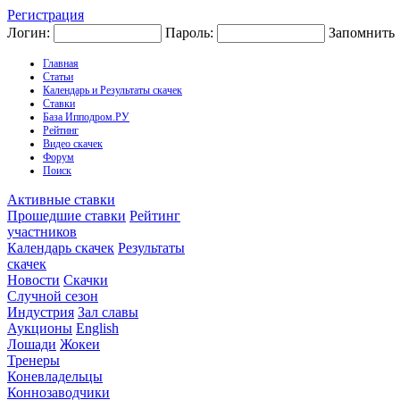
Регистрация
Логин:
Пароль:
Запомнить
Главная
Статьи
Календарь и Результаты скачек
Ставки
База Ипподром.РУ
Рейтинг
Видео скачек
Форум
Поиск
Активные ставки
Прошедшие ставки
Рейтинг
участников
Календарь скачек
Результаты
скачек
Новости
Скачки
Случной сезон
Индустрия
Зал славы
Аукционы
English
Лошади
Жокеи
Тренеры
Коневладельцы
Коннозаводчики