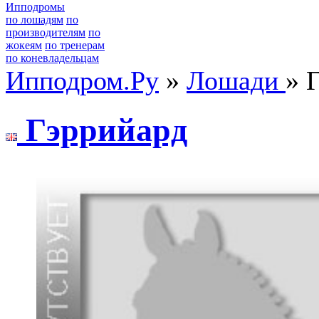
Ипподромы
по лошадям
по
производителям
по
жокеям
по тренерам
по коневладельцам
Ипподром.Ру
»
Лошади
» 
Гэppийаpд