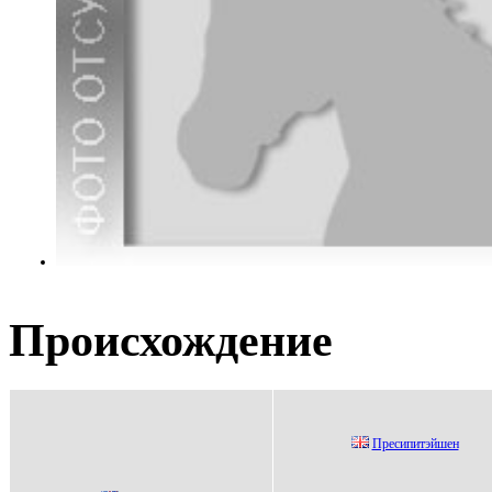
Происхождение
Пресипитэйшен