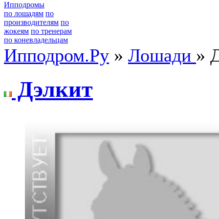
Ипподромы
по лошадям
по
производителям
по
жокеям
по тренерам
по коневладельцам
Ипподром.Ру
»
Лошади
» 
Дэлкит