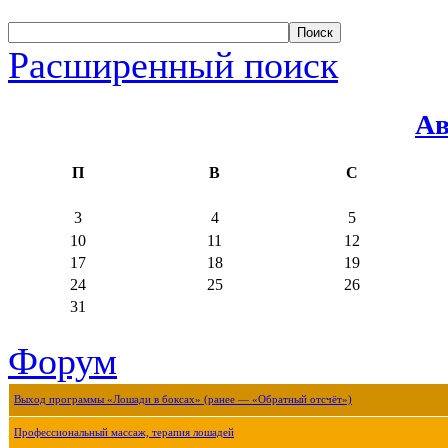
Расширенный поиск
Ав
П
В
С
3
4
5
10
11
12
17
18
19
24
25
26
31
Форум
Выход программы «Лошади в боксах» (ранее — «Обратный отсчёт»)
Профессиональный массаж, терапия лошадей