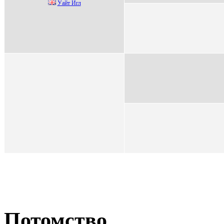
Уaйт Игл
Потомство