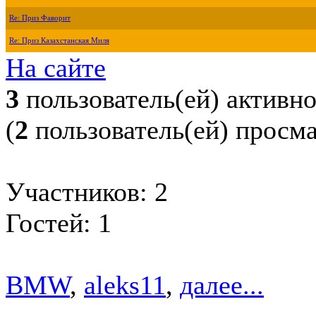
Re: Приз Фаворит
Re: Приз Казахстанская Миля
На сайте
3
пользователь(ей) активн
(
2
пользователь(ей) просм
Участников: 2
Гостей: 1
BMW
,
aleks11
,
далее...