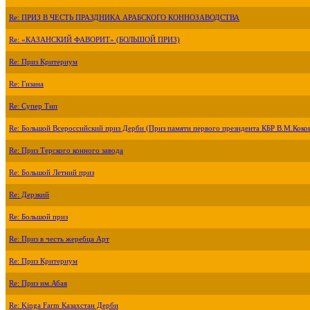
Re: ПРИЗ В ЧЕСТЬ ПРАЗДНИКА АРАБСКОГО КОННОЗАВОДСТВА
Re: «КАЗАНСКИЙ ФАВОРИТ» (БОЛЬШОЙ ПРИЗ)
Re: Приз Критериум
Re: Гизана
Re: Супер Тип
Re: Большой Всероссийский приз Дерби (Приз памяти первого президента КБР В.М.Коко
Re: Приз Терского конного завода
Re: Большой Летний приз
Re: Дерзкий
Re: Большой приз
Re: Приз в честь жеребца Арт
Re: Приз Критериум
Re: Приз им.Абая
Re: Kinga Farm Казахстан Дерби