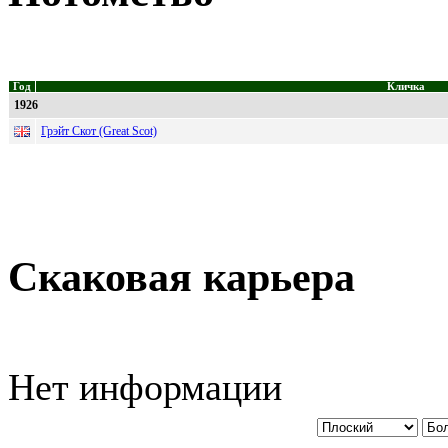
Год
Кличка
1926
Грэйт Скот (Great Scot)
Скаковая карьера
Нет информации