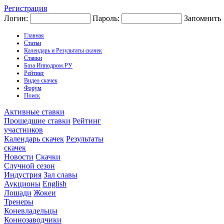
Регистрация
Логин:
Пароль:
Запомнить
Главная
Статьи
Календарь и Результаты скачек
Ставки
База Ипподром.РУ
Рейтинг
Видео скачек
Форум
Поиск
Активные ставки
Прошедшие ставки
Рейтинг
участников
Календарь скачек
Результаты
скачек
Новости
Скачки
Случной сезон
Индустрия
Зал славы
Аукционы
English
Лошади
Жокеи
Тренеры
Коневладельцы
Коннозаводчики