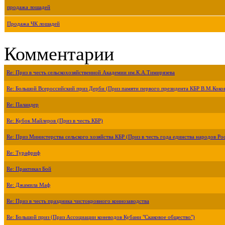
продажа лошадей
Продажа ЧК лошадей
Комментарии
Re: Приз в честь сельскохозяйственной Академии им.К.А.Тимирязева
Re: Большой Всероссийский приз Дерби (Приз памяти первого президента КБР В.М.Коко
Re: Паландер
Re: Кубок Майлеров (Приз в честь КБР)
Re: Приз Министерства сельского хозяйства КБР (Приз в честь года единства народов Ро
Re: Турафриф
Re: Практикал Бой
Re: Джамила Маф
Re: Приз в честь праздника чистокровного коннозаводства
Re: Большой приз (Приз Ассоциации коневодов Кубани "Скаковое общество")