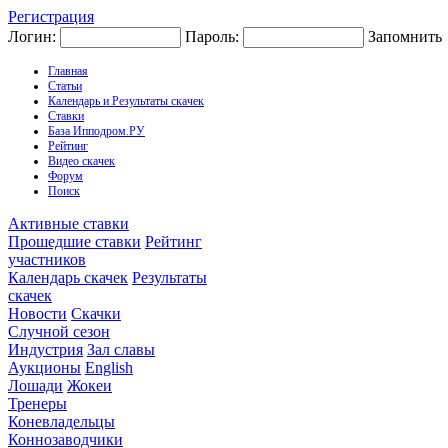
Регистрация
Логин:
Пароль:
Запомнить
Главная
Статьи
Календарь и Результаты скачек
Ставки
База Ипподром.РУ
Рейтинг
Видео скачек
Форум
Поиск
Активные ставки
Прошедшие ставки
Рейтинг
участников
Календарь скачек
Результаты
скачек
Новости
Скачки
Случной сезон
Индустрия
Зал славы
Аукционы
English
Лошади
Жокеи
Тренеры
Коневладельцы
Коннозаводчики