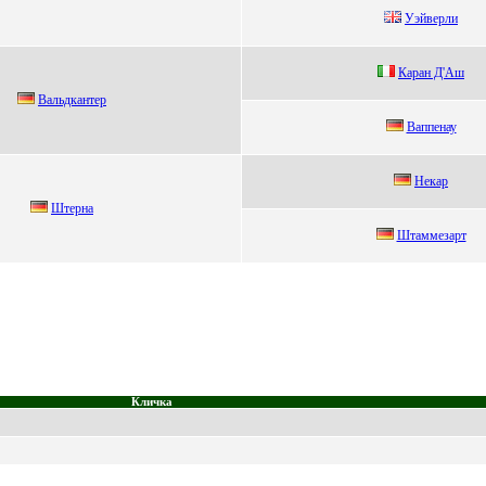
Уэйвеpли
Каpан Д'Aш
Вaльдкaнтер
Ваппeнау
Некар
Штepна
Штаммeзаpт
Кличка