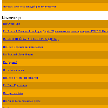
продажа арабских лошадей разных возрастов
Комментарии
Re: Супер Тип
Re: Большой Всероссийский приз Дерби (Приз памяти первого президента КБР В.М.Коко
Re: «БОЛЬШОЙ КАЗАНСКИЙ ПРИЗ» (ДЕРБИ)
Re: Приз Терского конного завода
Re: Большой Летний приз
Re: Дерзкий
Re: Большой приз
Re: Приз в честь жеребца Арт
Re: Приз Критериум
Re: Приз им.Абая
Re: Kinga Farm Казахстан Дерби