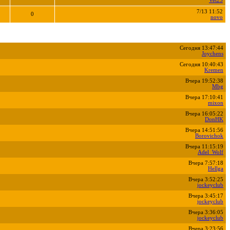
Vet25
7/13 11:52
0
novo
Сегодня 13:47:44
Joychens
Сегодня 10:40:43
Kremen
Вчера 19:52:38
Mbg
Вчера 17:10:41
mixon
Вчера 16:05:22
DonHK
Вчера 14:51:56
Borovichok
Вчера 11:15:19
Adel_Wolf
Вчера 7:57:18
Hellga
Вчера 3:52:25
jockeyclub
Вчера 3:45:17
jockeyclub
Вчера 3:36:05
jockeyclub
Вчера 3:23:56