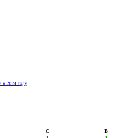
 в 2024 году
С
В
1
2