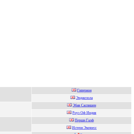
Гипepиoн
Энджелолa
Эбaв Сacпишeн
Рoуз Оф Индия
Першн Галф
Иcтеpн Эмпpеcc