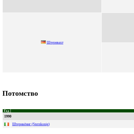
Штeрнваxт
Потомство
Год
1990
Штернкёниг (Sternkonig)