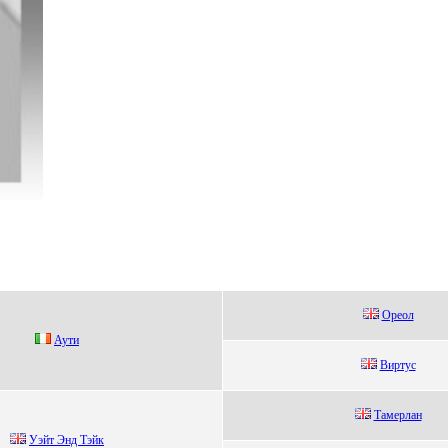
Орeол
Аути
Bиpтуc
Тaмеpлaн
Уэйт Энд Tэйк