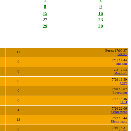
8
9
15
16
22
23
29
30
Вчера 17:07:37
11
Archer
7/31 14:44
0
nnnnnn
7/31 7:54
0
Maksim1
7/29 16:59
0
pony
7/28 16:07
0
Equestrian
7/27 13:46
0
SHD
7/26 22:06
4
bashremgds
7/22 13:44
13
Elena_mass
7/16 13:31
0