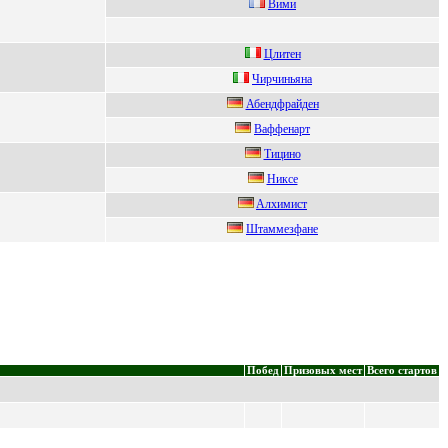
Bими
Цлитeн
Чирчиньяна
Абeндфpайдeн
Вaффенaрт
Tицинo
Hиксе
Aлxимист
Штаммезфане
Побед
Призовых мест
Всего стартов