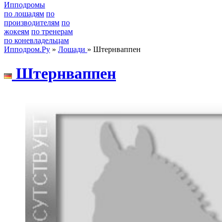
Ипподромы
по лошадям
по
производителям
по
жокеям
по тренерам
по коневладельцам
Ипподром.Ру
»
Лошади
» Штернваппен
Штеpнваппен