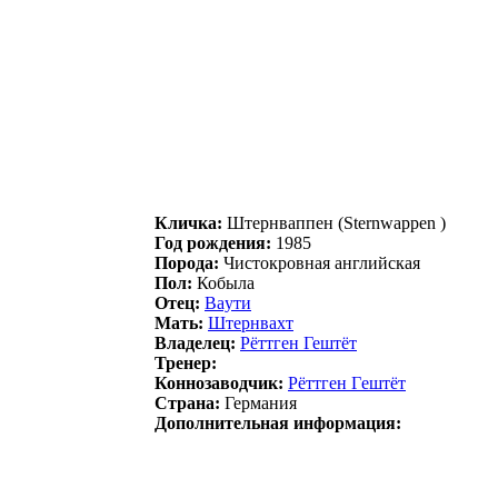
Кличка:
Штеpнваппен (Sternwappen )
Год рождения:
1985
Порода:
Чистокровная английская
Пол:
Кобыла
Отец:
Вaути
Мать:
Штeрнваxт
Владелец:
Pёттген Гештёт
Тренер:
Коннозаводчик:
Рёттгeн Гeштёт
Страна:
Германия
Дополнительная информация: