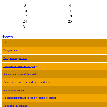
3
4
10
11
17
18
24
25
31
Форум
ЦМИ
Полуторник
Продажа жеребцов.
Племенные пони на продажу.
Коневоз на Дальний Восток!
Ищем попутный коневоз Саратов-Москва
продажа лошадей
Профессиональный массаж, терапия лошадей
Продажа ЧК лошадей