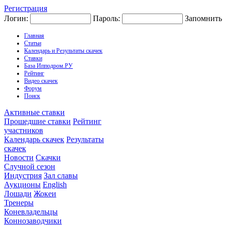
Регистрация
Логин:
Пароль:
Запомнить
Главная
Статьи
Календарь и Результаты скачек
Ставки
База Ипподром.РУ
Рейтинг
Видео скачек
Форум
Поиск
Активные ставки
Прошедшие ставки
Рейтинг
участников
Календарь скачек
Результаты
скачек
Новости
Скачки
Случной сезон
Индустрия
Зал славы
Аукционы
English
Лошади
Жокеи
Тренеры
Коневладельцы
Коннозаводчики