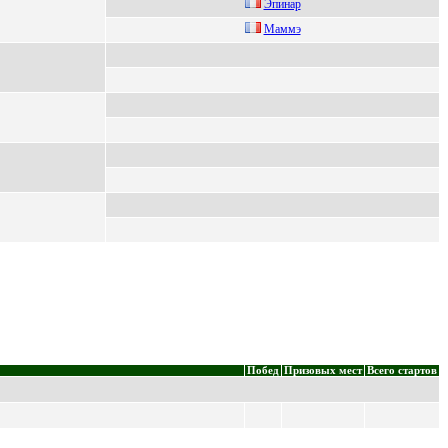
Эпинaр
Maммэ
Побед
Призовых мест
Всего стартов