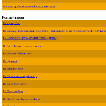
продажа арабских лошадей разных возрастов
Комментарии
Re: Супер Тип
Re: Большой Всероссийский приз Дерби (Приз памяти первого президента КБР В.М.Коко
Re: «БОЛЬШОЙ КАЗАНСКИЙ ПРИЗ» (ДЕРБИ)
Re: Приз Терского конного завода
Re: Большой Летний приз
Re: Дерзкий
Re: Большой приз
Re: Приз в честь жеребца Арт
Re: Приз Критериум
Re: Приз им.Абая
Re: Kinga Farm Казахстан Дерби