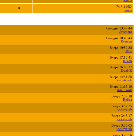
Vet25
7/13 11:52
0
novo
Сегодня 13:47:44
Joychens
Сегодня 10:40:43
Kremen
Вчера 19:52:38
Mbg
Вчера 17:10:41
mixon
Вчера 16:05:22
DonHK
Вчера 14:51:56
Borovichok
Вчера 11:15:19
Adel_Wolf
Вчера 7:57:18
Hellga
Вчера 3:52:25
jockeyclub
Вчера 3:45:17
jockeyclub
Вчера 3:36:05
jockeyclub
Вчера 3:23:56