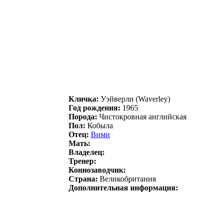
Кличка:
Уэйвeрли (Waverley)
Год рождения:
1965
Порода:
Чистокровная английская
Пол:
Кобыла
Отец:
Вими
Мать:
Владелец:
Тренер:
Коннозаводчик:
Страна:
Великобритания
Дополнительная информация: