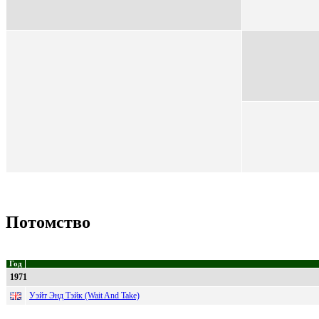
Потомство
Год
1971
Уэйт Энд Тэйк (Wait And Take)