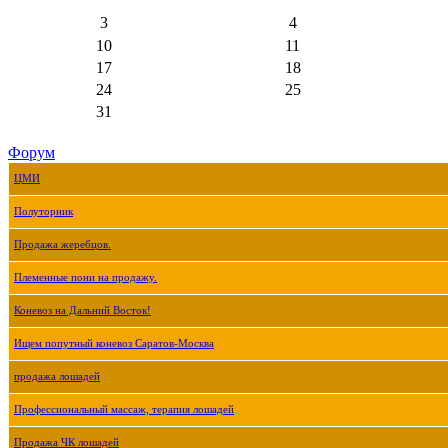
3
4
10
11
17
18
24
25
31
Форум
ЦМИ
Полуторник
Продажа жеребцов.
Племенные пони на продажу.
Коневоз на Дальний Восток!
Ищем попутный коневоз Саратов-Москва
продажа лошадей
Профессиональный массаж, терапия лошадей
Продажа ЧК лошадей