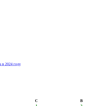
 в 2024 году
С
В
1
2