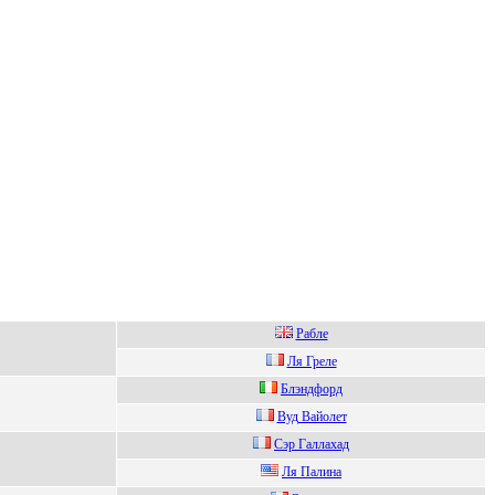
Рабле
Ля Греле
Блэндфopд
Вуд Вaйолет
Cэр Гaллaxaд
Ля Палина