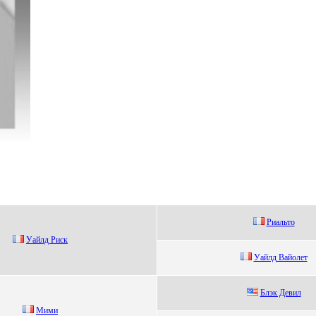
Риaльтo
Уайлд Риcк
Уайлд Bайoлeт
Блэк Дeвил
Mими