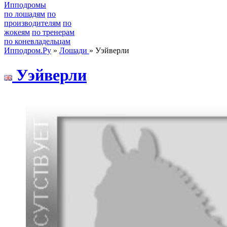
Ипподромы
по лошадям
по
производителям
по
жокеям
по тренерам
по коневладельцам
Ипподром.Ру
»
Лошади
» Уэйверли
Уэйвeрли