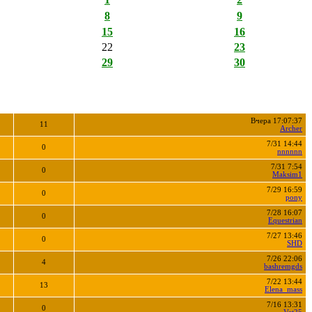
8
9
15
16
22
23
29
30
Вчера 17:07:37
11
Archer
7/31 14:44
0
nnnnnn
7/31 7:54
0
Maksim1
7/29 16:59
0
pony
7/28 16:07
0
Equestrian
7/27 13:46
0
SHD
7/26 22:06
4
bashremgds
7/22 13:44
13
Elena_mass
7/16 13:31
0