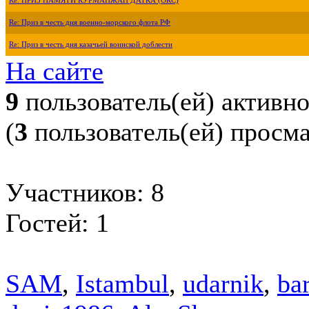
Re: ПРИЗ ПАМЯТИ КУРМАНЖАН ДАТКА (ОКС)
Re: Приз в честь дня военно-морского флота РФ
Re: Приз в честь дня казачьей воинской доблести
На сайте
9
пользователь(ей) активн
(
3
пользователь(ей) просм
Участников: 8
Гостей: 1
SAM
,
Istambul
,
udarnik
,
ba