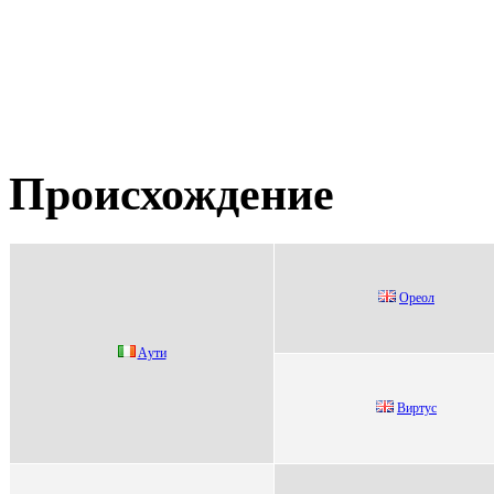
Происхождение
Opeoл
Aути
Виртус