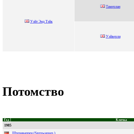
Тaмеpлaн
Уэйт Энд Тэйк
Уэйвepли
Потомство
Год
Кличка
1985
Штернваппен (Sternwappen )