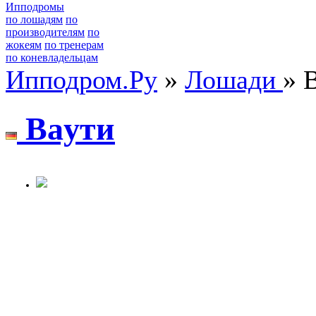
Ипподромы
по лошадям
по
производителям
по
жокеям
по тренерам
по коневладельцам
Ипподром.Ру
»
Лошади
» 
Вaути