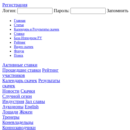
Регистрация
Логин:
Пароль:
Запомнить
Главная
Статьи
Календарь и Результаты скачек
Ставки
База Ипподром.РУ
Рейтинг
Видео скачек
Форум
Поиск
Активные ставки
Прошедшие ставки
Рейтинг
участников
Календарь скачек
Результаты
скачек
Новости
Скачки
Случной сезон
Индустрия
Зал славы
Аукционы
English
Лошади
Жокеи
Тренеры
Коневладельцы
Коннозаводчики