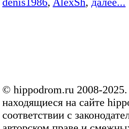
denis1986
,
AlexSh
,
далее...
© hippodrom.ru 2008-2025.
находящиеся на сайте hipp
соответствии с законодате
авторском праве и смежны