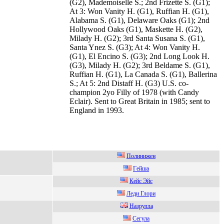
(G2), Mademoiselle S.; 2nd Frizette S. (G1);
At 3: Won Vanity H. (G1), Ruffian H. (G1),
Alabama S. (G1), Delaware Oaks (G1); 2nd
Hollywood Oaks (G1), Maskette H. (G2),
Milady H. (G2); 3rd Santa Susana S. (G1),
Santa Ynez S. (G3); At 4: Won Vanity H.
(G1), El Encino S. (G3); 2nd Long Look H.
(G3), Milady H. (G2); 3rd Beldame S. (G1),
Ruffian H. (G1), La Canada S. (G1), Ballerina
S.; At 5: 2nd Distaff H. (G3) U.S. co-
champion 2yo Filly of 1978 (with Candy
Eclair). Sent to Great Britain in 1985; sent to
England in 1993.
Полинижен
Гeйша
Кeйc Эйc
Лeди Глoри
Haзруллa
Ceгулa