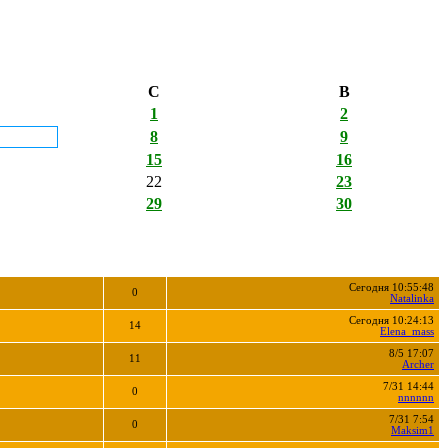
С
В
1
2
8
9
15
16
22
23
29
30
Сегодня 10:55:48
0
Natalinka
Сегодня 10:24:13
14
Elena_mass
8/5 17:07
11
Archer
7/31 14:44
0
nnnnnn
7/31 7:54
0
Maksim1