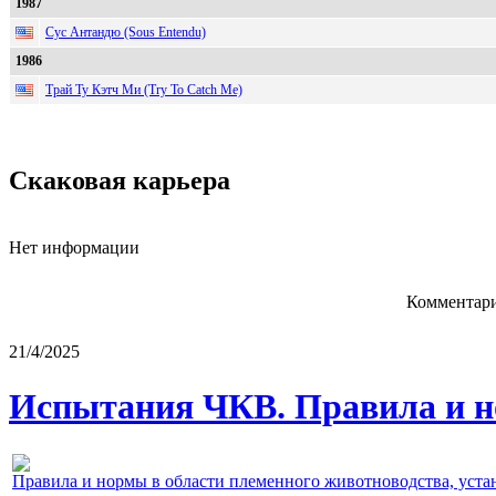
1987
Сус Антандю (Sous Entendu)
1986
Трай Ту Кэтч Ми (Try To Catch Me)
Скаковая карьера
Нет информации
Комментари
21/4/2025
Испытания ЧКВ. Правила и н
Правила и нормы в области племенного животноводства, уст