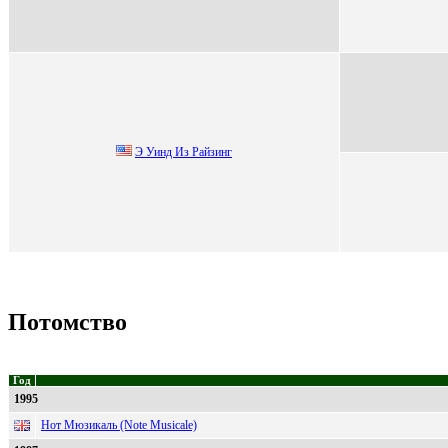
Э Уинд Из Paйзинг
Потомство
Год
1995
Нот Мюзикаль (Note Musicale)