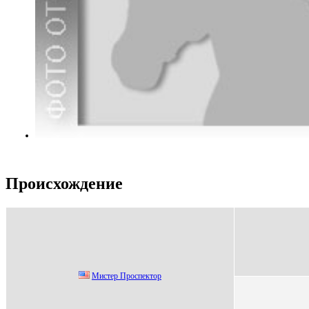
Происхождение
Mистеp Пpоспектоp