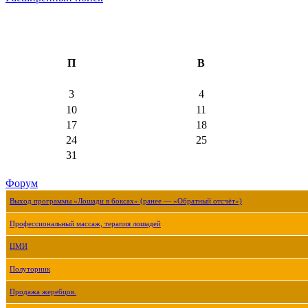
П
В
3
4
10
11
17
18
24
25
31
Форум
Выход программы «Лошади в боксах» (ранее — «Обратный отсчёт»)
Профессиональный массаж, терапия лошадей
ЦМИ
Полуторник
Продажа жеребцов.