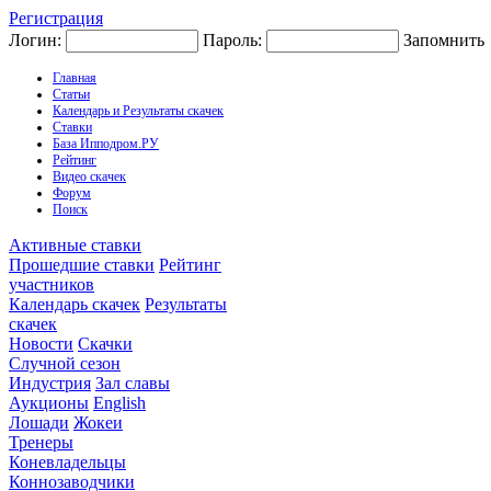
Регистрация
Логин:
Пароль:
Запомнить
Главная
Статьи
Календарь и Результаты скачек
Ставки
База Ипподром.РУ
Рейтинг
Видео скачек
Форум
Поиск
Активные ставки
Прошедшие ставки
Рейтинг
участников
Календарь скачек
Результаты
скачек
Новости
Скачки
Случной сезон
Индустрия
Зал славы
Аукционы
English
Лошади
Жокеи
Тренеры
Коневладельцы
Коннозаводчики