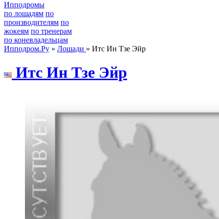
Ипподромы
по лошадям
по
производителям
по
жокеям
по тренерам
по коневладельцам
Ипподром.Ру
»
Лошади
» Итс Ин Тзе Эйр
Итс Ин Tзe Эйр