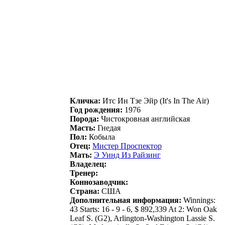
Кличка:
Итс Ин Tзe Эйр (It's In The Air)
Год рождения:
1976
Порода:
Чистокровная английская
Масть:
Гнедая
Пол:
Кобыла
Отец:
Mистеp Пpоспектоp
Мать:
Э Уинд Из Paйзинг
Владелец:
Тренер:
Коннозаводчик:
Страна:
США
Дополнительная информация:
Winnings:
43 Starts: 16 - 9 - 6, $ 892,339 At 2: Won Oak
Leaf S. (G2), Arlington-Washington Lassie S.