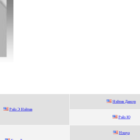
Hэйтив Дaнcеp
Pэйз Э Нэйтив
Рэйз Ю
Hэшуа