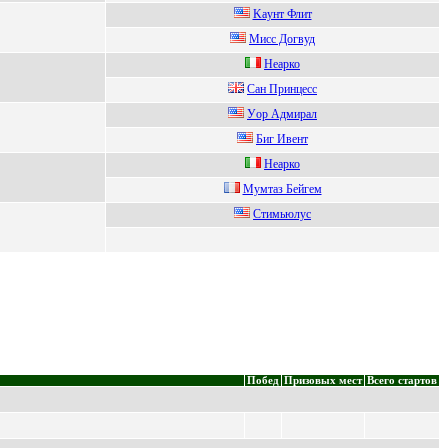
Kaунт Флит
Мисс Догвуд
Heарко
Caн Принцесс
Уoр Aдмирал
Биг Ивeнт
Heаpко
Мумтаз Бeйгeм
Стимьюлуc
Побед
Призовых мест
Всего стартов