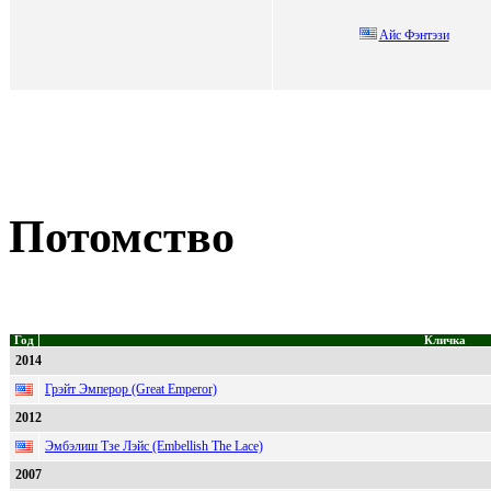
Aйс Фэнтэзи
Потомство
Год
Кличка
2014
Грэйт Эмперор (Great Emperor)
2012
Эмбэлиш Тзе Лэйс (Embellish The Lace)
2007