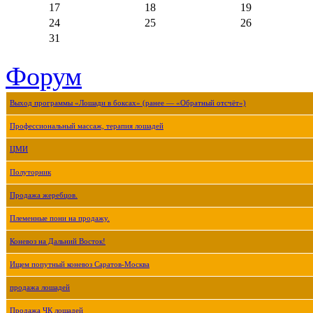
17
18
19
24
25
26
31
Форум
Выход программы «Лошади в боксах» (ранее — «Обратный отсчёт»)
Профессиональный массаж, терапия лошадей
ЦМИ
Полуторник
Продажа жеребцов.
Племенные пони на продажу.
Коневоз на Дальний Восток!
Ищем попутный коневоз Саратов-Москва
продажа лошадей
Продажа ЧК лошадей