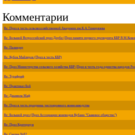
Комментарии
Re: Приз в честь сельскохозяйственной Академии им.К.А.Тимирязева
Re: Большой Всероссийский приз Дерби (Приз памяти первого президента КБР В.М.Коко
Re: Паландер
Re: Кубок Майлеров (Приз в честь КБР)
Re: Приз Министерства сельского хозяйства КБР (Приз в честь года единства народов Ро
Re: Турафриф
Re: Практикал Бой
Re: Джамила Маф
Re: Приз в честь праздника чистокровного коннозаводства
Re: Большой приз (Приз Ассоциации коневодов Кубани "Скаковое общество")
Re: Приз Критериум
Re: Скачка №82