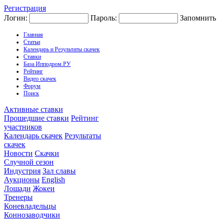
Регистрация
Логин:
Пароль:
Запомнить
Главная
Статьи
Календарь и Результаты скачек
Ставки
База Ипподром.РУ
Рейтинг
Видео скачек
Форум
Поиск
Активные ставки
Прошедшие ставки
Рейтинг
участников
Календарь скачек
Результаты
скачек
Новости
Скачки
Случной сезон
Индустрия
Зал славы
Аукционы
English
Лошади
Жокеи
Тренеры
Коневладельцы
Коннозаводчики