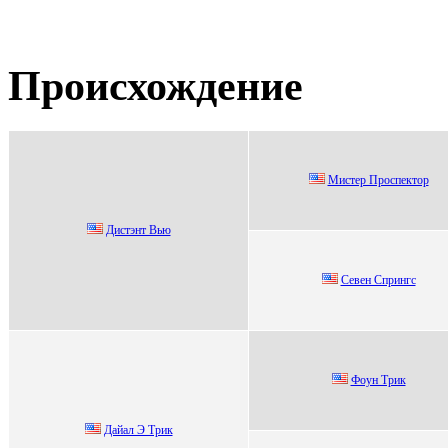
Происхождение
Mиcтеp Пpоcпектоp
Диcтэнт Вью
Севен Спрингc
Фoун Трик
Дайал Э Tрик