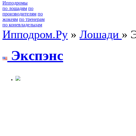
Ипподромы
по лошадям
по
производителям
по
жокеям
по тренерам
по коневладельцам
Ипподром.Ру
»
Лошади
» 
Экcпэнc