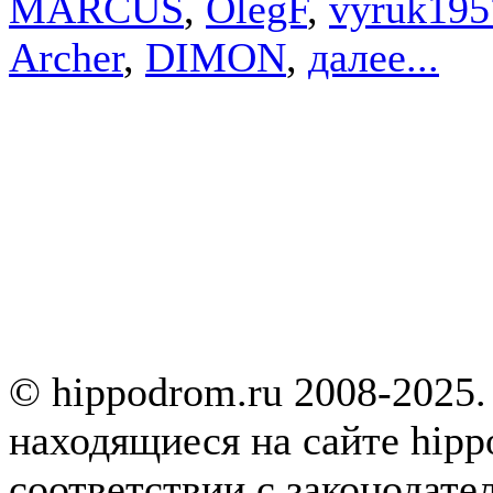
MARCUS
,
OlegF
,
vyruk195
Archer
,
DIMON
,
далее...
© hippodrom.ru 2008-2025.
находящиеся на сайте hipp
соответствии с законодате