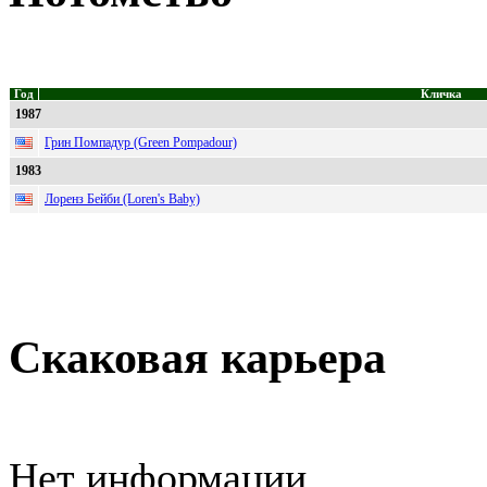
Год
Кличка
1987
Грин Помпадур (Green Pompadour)
1983
Лоренз Бейби (Loren's Baby)
Скаковая карьера
Нет информации