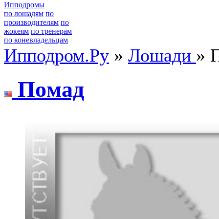
Ипподромы
по лошадям
по
производителям
по
жокеям
по тренерам
по коневладельцам
Ипподром.Ру
»
Лошади
» 
Пoмaд