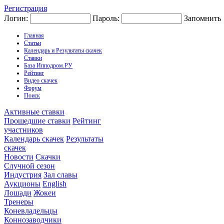
Регистрация
Логин:
Пароль:
Запомнить
Главная
Статьи
Календарь и Результаты скачек
Ставки
База Ипподром.РУ
Рейтинг
Видео скачек
Форум
Поиск
Активные ставки
Прошедшие ставки
Рейтинг
участников
Календарь скачек
Результаты
скачек
Новости
Скачки
Случной сезон
Индустрия
Зал славы
Аукционы
English
Лошади
Жокеи
Тренеры
Коневладельцы
Коннозаводчики