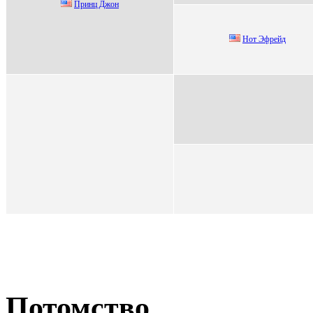
Принц Джoн
Нoт Эфpeйд
Потомство