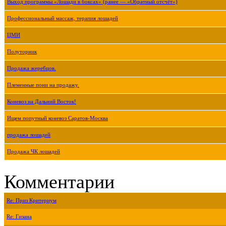
Выход программы «Лошади в боксах» (ранее — «Обратный отсчёт»)
Профессиональный массаж, терапия лошадей
ЦМИ
Полуторник
Продажа жеребцов.
Племенные пони на продажу.
Коневоз на Дальний Восток!
Ищем попутный коневоз Саратов-Москва
продажа лошадей
Продажа ЧК лошадей
Комментарии
Re: Приз Критериум
Re: Гизана