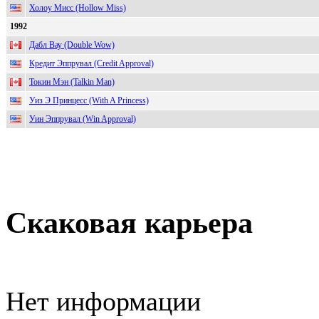
Холоу Мисс (Hollow Miss)
1992
Дабл Вау (Double Wow)
Кредит Эппрувал (Credit Approval)
Токин Мэн (Talkin Man)
Уиз Э Принцесс (With A Princess)
Уин Эппрувал (Win Approval)
Скаковая карьера
Нет информации