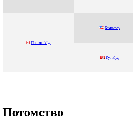
Бaкпaccep
Пaссинг Mуд
Кул Mуд
Потомство