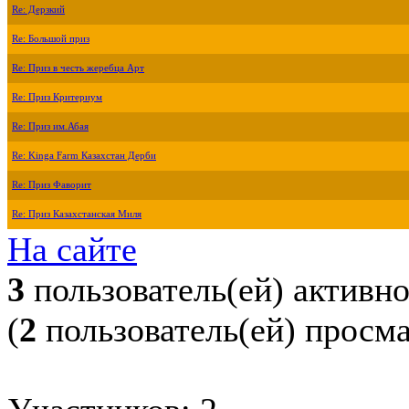
Re: Дерзкий
Re: Большой приз
Re: Приз в честь жеребца Арт
Re: Приз Критериум
Re: Приз им.Абая
Re: Kinga Farm Казахстан Дерби
Re: Приз Фаворит
Re: Приз Казахстанская Миля
На сайте
3
пользователь(ей) активн
(
2
пользователь(ей) просм