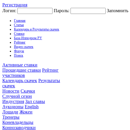
Регистрация
Логин:
Пароль:
Запомнить
Главная
Статьи
Календарь и Результаты скачек
Ставки
База Ипподром.РУ
Рейтинг
Видео скачек
Форум
Поиск
Активные ставки
Прошедшие ставки
Рейтинг
участников
Календарь скачек
Результаты
скачек
Новости
Скачки
Случной сезон
Индустрия
Зал славы
Аукционы
English
Лошади
Жокеи
Тренеры
Коневладельцы
Коннозаводчики