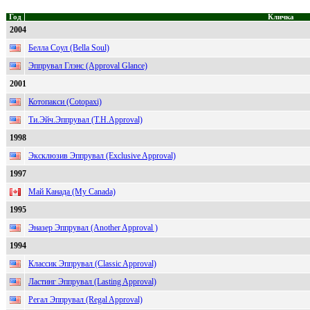
Год
Кличка
2004
Белла Соул (Bella Soul)
Эппрувал Глэнс (Approval Glance)
2001
Котопакси (Cotopaxi)
Ти.Эйч.Эппрувал (T.H.Approval)
1998
Эксклюзив Эппрувал (Exclusive Approval)
1997
Май Канада (My Canada)
1995
Эназер Эппрувал (Another Approval )
1994
Классик Эппрувал (Classic Approval)
Ластинг Эппрувал (Lasting Approval)
Регал Эппрувал (Regal Approval)