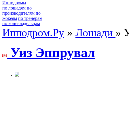
Ипподромы
по лошадям
по
производителям
по
жокеям
по тренерам
по коневладельцам
Ипподром.Ру
»
Лошади
» 
Уиз Эппрувал