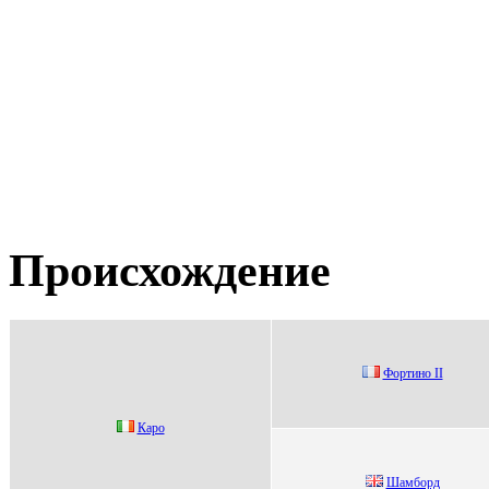
Происхождение
Фopтинo II
Каpo
Шaмбopд