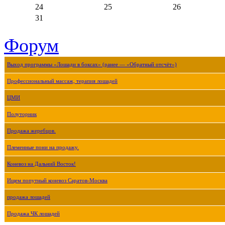
24
25
26
31
Форум
Выход программы «Лошади в боксах» (ранее — «Обратный отсчёт»)
Профессиональный массаж, терапия лошадей
ЦМИ
Полуторник
Продажа жеребцов.
Племенные пони на продажу.
Коневоз на Дальний Восток!
Ищем попутный коневоз Саратов-Москва
продажа лошадей
Продажа ЧК лошадей