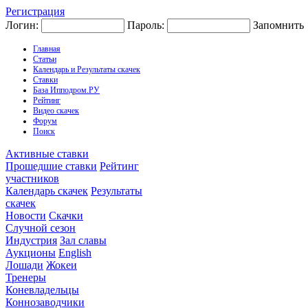
Регистрация
Логин:
Пароль:
Запомнить
Главная
Статьи
Календарь и Результаты скачек
Ставки
База Ипподром.РУ
Рейтинг
Видео скачек
Форум
Поиск
Активные ставки
Прошедшие ставки
Рейтинг
участников
Календарь скачек
Результаты
скачек
Новости
Скачки
Случной сезон
Индустрия
Зал славы
Аукционы
English
Лошади
Жокеи
Тренеры
Коневладельцы
Коннозаводчики