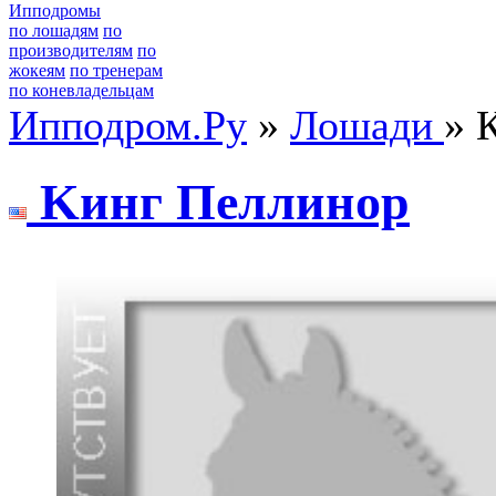
Ипподромы
по лошадям
по
производителям
по
жокеям
по тренерам
по коневладельцам
Ипподром.Ру
»
Лошади
» 
Kинг Пеллиноp