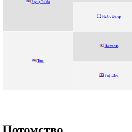
Раунд Tэйбл
Haйтс Дотep
Haнтaллa
Тонг
Paф Шод
Потомство