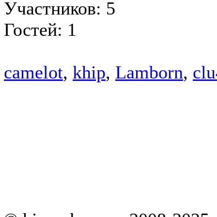
Участников: 5
Гостей: 1
camelot
,
khip
,
Lamborn
,
cl