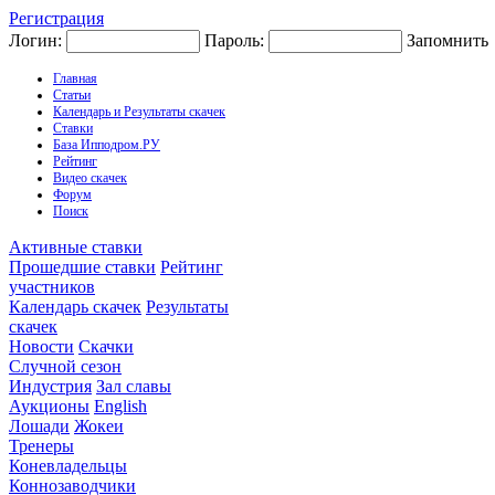
Регистрация
Логин:
Пароль:
Запомнить
Главная
Статьи
Календарь и Результаты скачек
Ставки
База Ипподром.РУ
Рейтинг
Видео скачек
Форум
Поиск
Активные ставки
Прошедшие ставки
Рейтинг
участников
Календарь скачек
Результаты
скачек
Новости
Скачки
Случной сезон
Индустрия
Зал славы
Аукционы
English
Лошади
Жокеи
Тренеры
Коневладельцы
Коннозаводчики