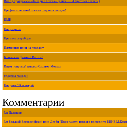
Выход программы «Лошади в боксах» (ранее — «Обратный отсчёт»)
Профессиональный массаж, терапия лошадей
ЦМИ
Полуторник
Продажа жеребцов.
Племенные пони на продажу.
Коневоз на Дальний Восток!
Ищем попутный коневоз Саратов-Москва
продажа лошадей
Продажа ЧК лошадей
Комментарии
Re: Паландер
Re: Большой Всероссийский приз Дерби (Приз памяти первого президента КБР В.М.Коко