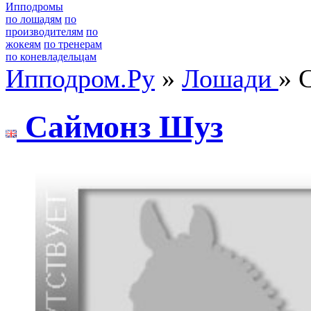
Ипподромы
по лошадям
по
производителям
по
жокеям
по тренерам
по коневладельцам
Ипподром.Ру
»
Лошади
» 
Саймонз Шуз