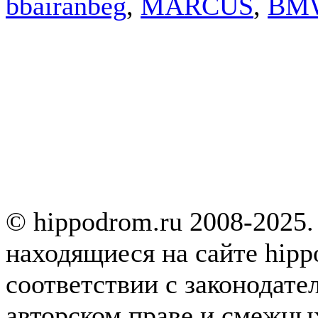
bbairanbeg
,
MARCUS
,
BM
© hippodrom.ru 2008-2025.
находящиеся на сайте hipp
соответствии с законодате
авторском праве и смежны