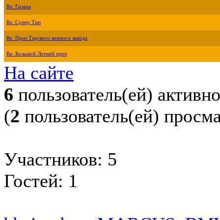
Re: Гизана
Re: Супер Тип
Re: Приз Терского конного завода
Re: Большой Летний приз
На сайте
6
пользователь(ей) активн
(
2
пользователь(ей) просм
Участников: 5
Гостей: 1