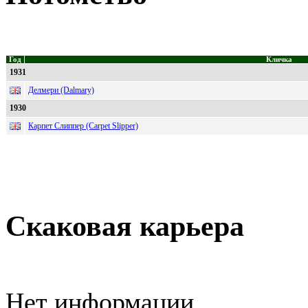
Год
Кличка
1931
Делмери (Dalmary)
1930
Карпет Слиппер (Carpet Slipper)
Скаковая карьера
Нет информации