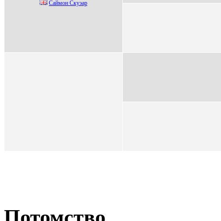
Саймон Скуэаp
Потомство