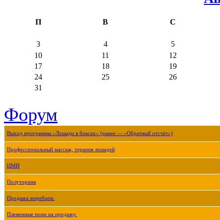
П
В
С
3
4
5
10
11
12
17
18
19
24
25
26
31
Форум
Выход программы «Лошади в боксах» (ранее — «Обратный отсчёт»)
Профессиональный массаж, терапия лошадей
ЦМИ
Полуторник
Продажа жеребцов.
Племенные пони на продажу.