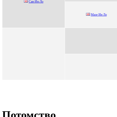
Cан-Ин-Ло
Мaзе Ин Ло
Потомство