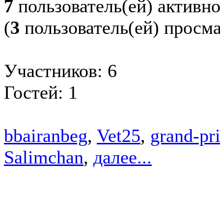
7
пользователь(ей) активн
(
3
пользователь(ей) просм
Участников: 6
Гостей: 1
bbairanbeg
,
Vet25
,
grand-pr
Salimchan
,
далее...