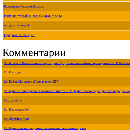
Коневоз на Дальний Восток!
Ищем попутный коневоз Саратов-Москва
продажа лошадей
Продажа ЧК лошадей
Комментарии
Re: Большой Всероссийский приз Дерби (Приз памяти первого президента КБР В.М.Коко
Re: Паландер
Re: Кубок Майлеров (Приз в честь КБР)
Re: Приз Министерства сельского хозяйства КБР (Приз в честь года единства народов Ро
Re: Турафриф
Re: Практикал Бой
Re: Джамила Маф
Re: Приз в честь праздника чистокровного коннозаводства