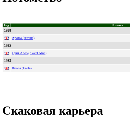
Год
Кличка
1938
Арома (Aroma)
1935
Суит Алоэ (Sweet Aloe)
1933
Феола (Feola)
Скаковая карьера