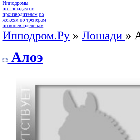
Ипподромы
по лошадям
по
производителям
по
жокеям
по тренерам
по коневладельцам
Ипподром.Ру
»
Лошади
» 
Алoэ