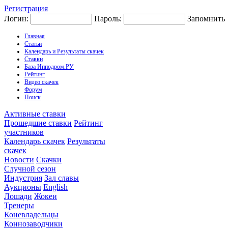
Регистрация
Логин:
Пароль:
Запомнить
Главная
Статьи
Календарь и Результаты скачек
Ставки
База Ипподром.РУ
Рейтинг
Видео скачек
Форум
Поиск
Активные ставки
Прошедшие ставки
Рейтинг
участников
Календарь скачек
Результаты
скачек
Новости
Скачки
Случной сезон
Индустрия
Зал славы
Аукционы
English
Лошади
Жокеи
Тренеры
Коневладельцы
Коннозаводчики