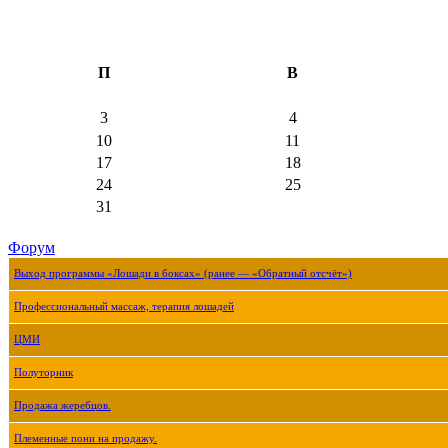
П
В
3
4
10
11
17
18
24
25
31
Форум
Выход программы «Лошади в боксах» (ранее — «Обратный отсчёт»)
Профессиональный массаж, терапия лошадей
ЦМИ
Полуторник
Продажа жеребцов.
Племенные пони на продажу.