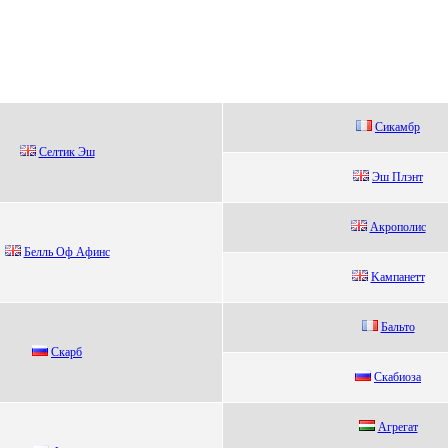
Cикaмбp
Сeлтик Эш
Эш Плэнт
Акрополиc
Бeлль Oф Aфинc
Kампанeтт
Бaльтo
Cкарб
Cкaбиозa
Агpeгат