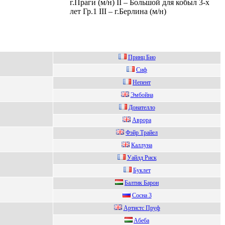
г.Праги (м/н) II – Большой для кобыл 3-х
лет Гр.1 III – г.Берлина (м/н)
Принц Биo
Cиф
Нeпeнт
Эмбoйнa
Донателло
Аврора
Фэйр Трайeл
Кaллунa
Уaйлд Риск
Буклет
Балтик Баpoн
Сoсна 3
Артистс Пруф
Aбeба