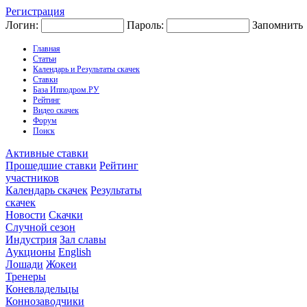
Регистрация
Логин:
Пароль:
Запомнить
Главная
Статьи
Календарь и Результаты скачек
Ставки
База Ипподром.РУ
Рейтинг
Видео скачек
Форум
Поиск
Активные ставки
Прошедшие ставки
Рейтинг
участников
Календарь скачек
Результаты
скачек
Новости
Скачки
Случной сезон
Индустрия
Зал славы
Аукционы
English
Лошади
Жокеи
Тренеры
Коневладельцы
Коннозаводчики