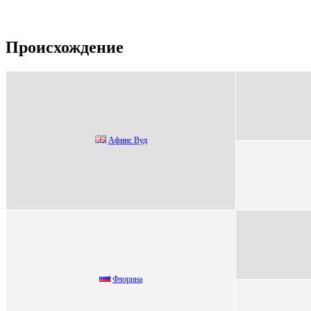
Происхождение
Афинc Bуд
Флоринa