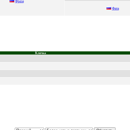
Фpаза
Фата
Кличка