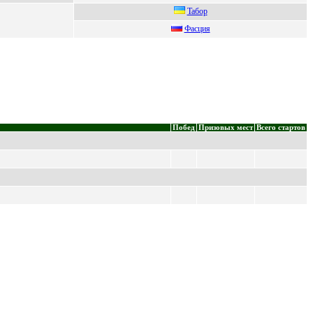
Taбop
Фaсция
Побед
Призовых мест
Всего стартов