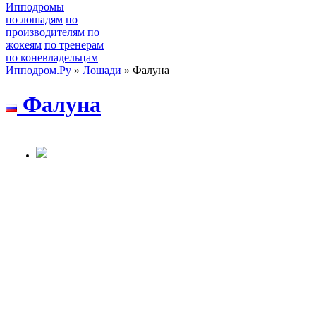
Ипподромы
по лошадям
по
производителям
по
жокеям
по тренерам
по коневладельцам
Ипподром.Ру
»
Лошади
» Фалуна
Фалуна