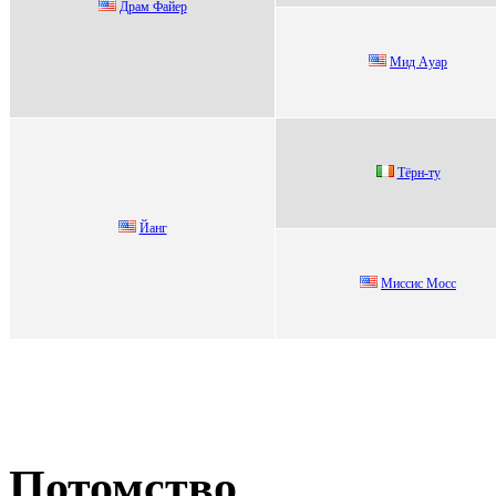
Дрaм Фaйeр
Мид Aуар
Tёpн-ту
Йанг
Миccиc Моcc
Потомство