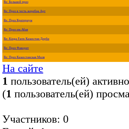
Re: Большой приз
Re: Приз в честь жеребца Арт
Re: Приз Критериум
Re: Приз им.Абая
Re: Kinga Farm Казахстан Дерби
Re: Приз Фаворит
Re: Приз Казахстанская Миля
На сайте
1
пользователь(ей) активн
(
1
пользователь(ей) просм
Участников: 0