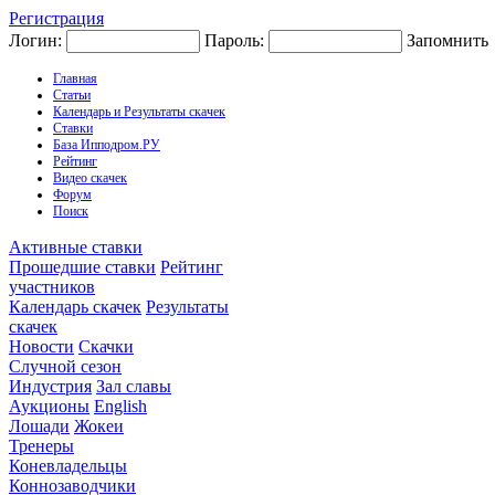
Регистрация
Логин:
Пароль:
Запомнить
Главная
Статьи
Календарь и Результаты скачек
Ставки
База Ипподром.РУ
Рейтинг
Видео скачек
Форум
Поиск
Активные ставки
Прошедшие ставки
Рейтинг
участников
Календарь скачек
Результаты
скачек
Новости
Скачки
Случной сезон
Индустрия
Зал славы
Аукционы
English
Лошади
Жокеи
Тренеры
Коневладельцы
Коннозаводчики