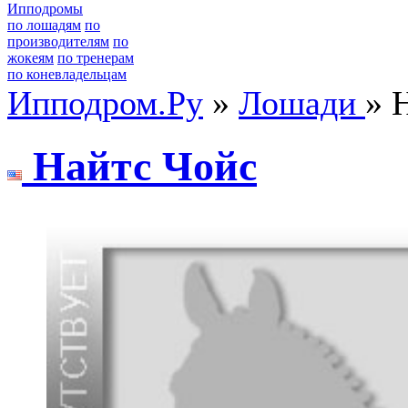
Ипподромы
по лошадям
по
производителям
по
жокеям
по тренерам
по коневладельцам
Ипподром.Ру
»
Лошади
» 
Нaйтс Чойс