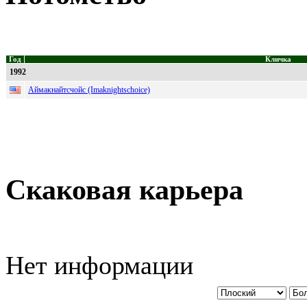
Год
Кличка
1992
Аймакнайтсчойс (Imaknightschoice)
Скаковая карьера
Нет информации