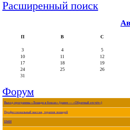
Расширенный поиск
Ав
П
В
С
3
4
5
10
11
12
17
18
19
24
25
26
31
Форум
Выход программы «Лошади в боксах» (ранее — «Обратный отсчёт»)
Профессиональный массаж, терапия лошадей
ЦМИ