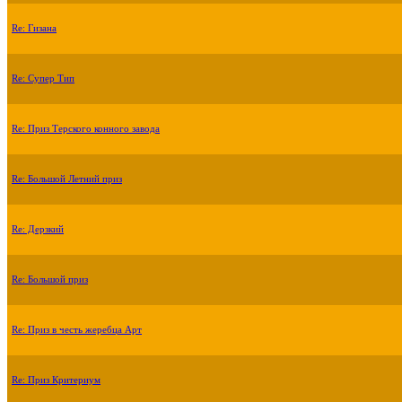
Re: Гизана
Re: Супер Тип
Re: Приз Терского конного завода
Re: Большой Летний приз
Re: Дерзкий
Re: Большой приз
Re: Приз в честь жеребца Арт
Re: Приз Критериум