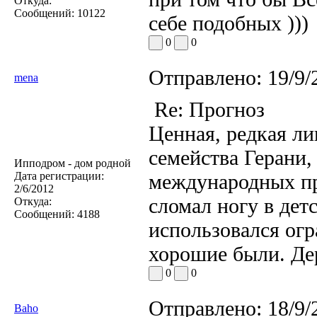
Откуда:
Сообщений:
10122
себе подобных )))
0
0
Отправлено:
19/9/
mena
Re: Прогноз
Ценная, редкая ли
семейства Герани,
Ипподром - дом родной
Дата регистрации:
международных при
2/6/2012
сломал ногу в дет
Откуда:
Сообщений:
4188
использовался огр
хорошие были. Дер
0
0
Отправлено:
18/9/
Baho