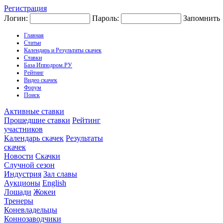
Регистрация
Логин:
Пароль:
Запомнить
Главная
Статьи
Календарь и Результаты скачек
Ставки
База Ипподром.РУ
Рейтинг
Видео скачек
Форум
Поиск
Активные ставки
Прошедшие ставки
Рейтинг
участников
Календарь скачек
Результаты
скачек
Новости
Скачки
Случной сезон
Индустрия
Зал славы
Аукционы
English
Лошади
Жокеи
Тренеры
Коневладельцы
Коннозаводчики