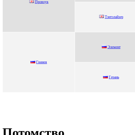
Провоук
Tэнтэлaйзеp
Элeмeнт
Гвинея
Гeрань
Потомство