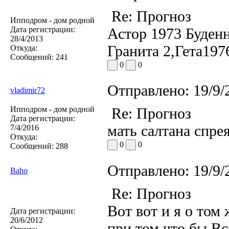
Re: Прогноз
Ипподром - дом родной
Дата регистрации:
Астор 1973 Буденн
28/4/2013
Гранита 2,Гета197
Откуда:
Сообщений:
241
0
0
Отправлено:
19/9/
vladimir72
Ипподром - дом родной
Re: Прогноз
Дата регистрации:
мать салтана спре
7/4/2016
Откуда:
0
0
Сообщений:
288
Отправлено:
19/9/
Baho
Re: Прогноз
Вот вот и я о том
Дата регистрации:
20/6/2012
при том что бы В