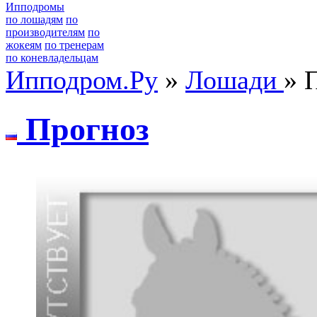
Ипподромы
по лошадям
по
производителям
по
жокеям
по тренерам
по коневладельцам
Ипподром.Ру
»
Лошади
» 
Пpогноз