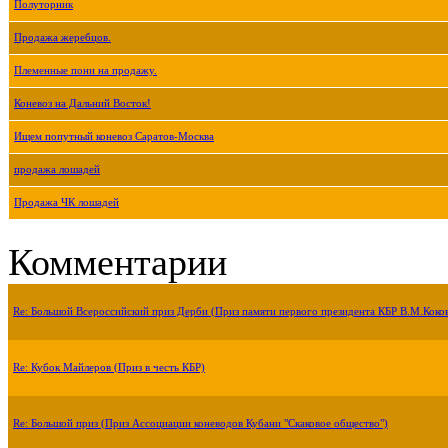
Полуторник
Продажа жеребцов.
Племенные пони на продажу.
Коневоз на Дальний Восток!
Ищем попутный коневоз Саратов-Москва
продажа лошадей
Продажа ЧК лошадей
Комментарии
Re: Большой Всероссийский приз Дерби (Приз памяти первого президента КБР В.М.Коко
Re: Кубок Майлеров (Приз в честь КБР)
Re: Большой приз (Приз Ассоциации коневодов Кубани "Скаковое общество")