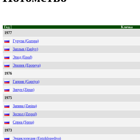
Год
Кличка
1977
Гурупа (Gurupa)
Заплыв (Zaplyv)
Эпод (Epod)
Эпопея (Epopeya)
1976
Гаприя (Gapriya)
Зипун (Zipun)
1975
Запина (Zapina)
Зеспол (Zespol)
Спреа (Sprea)
1973
Энциклопедия (Entziklopediya)