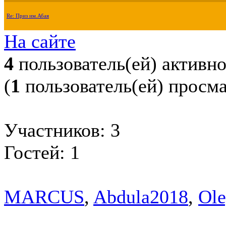
Re: Приз им.Абая
На сайте
4
пользователь(ей) активн
(
1
пользователь(ей) просм
Участников: 3
Гостей: 1
MARCUS
,
Abdula2018
,
Ol