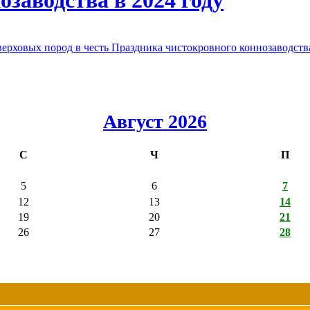
заводства в 2024 году
овых пород в честь Праздника чистокровного коннозаводства
Август 2026
С
Ч
П
5
6
7
12
13
14
19
20
21
26
27
28