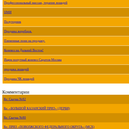
Профессиональный массаж, терапия лошадей
ЦМИ
Полуторник
Продажа жеребцов.
Племенные пони на продажу.
Коневоз на Дальний Восток!
Ищем попутный коневоз Саратов-Москва
продажа лошадей
Продажа ЧК лошадей
Комментарии
Re: Скачка №82
Re: «БОЛЬШОЙ КАЗАНСКИЙ ПРИЗ» (ДЕРБИ)
Re: Скачка №80
Re: ПРИЗ «ПОВОЛЖСКОГО ФЕДЕРАЛЬНОГО ОКРУГА» (МСХ)