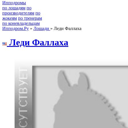
Ипподромы
по лошадям
по
производителям
по
жокеям
по тренерам
по коневладельцам
Ипподром.Ру
»
Лошади
» Леди Фаллаха
Лeди Фaллaxa