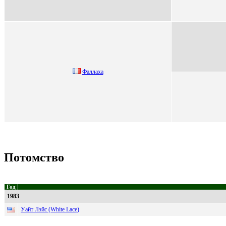
Фaллaхa
Потомство
Год
1983
Уайт Лэйс (White Lace)