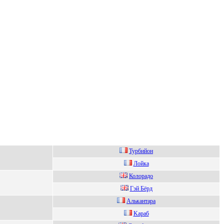
Туpбийон
Лойка
Колоpaдо
Гэй Бёpд
Алькaнтapa
Kapaб