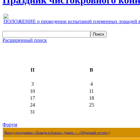
Праздник чистокровного конно
ПОЛОЖЕНИЕ о проведении испытаний племенных лошадей верх
Расширенный поиск
П
В
3
4
10
11
17
18
24
25
31
Форум
Выход программы «Лошади в боксах» (ранее — «Обратный отсчёт»)