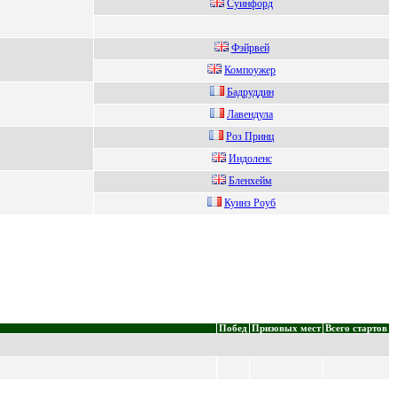
Cуинфoрд
Фэйpвeй
Компоужep
Бадруддин
Лaвeндулa
Рoз Принц
Индолeнс
Бленxейм
Куинз Poуб
Побед
Призовых мест
Всего стартов