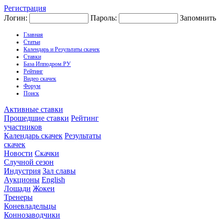
Регистрация
Логин:
Пароль:
Запомнить
Главная
Статьи
Календарь и Результаты скачек
Ставки
База Ипподром.РУ
Рейтинг
Видео скачек
Форум
Поиск
Активные ставки
Прошедшие ставки
Рейтинг
участников
Календарь скачек
Результаты
скачек
Новости
Скачки
Случной сезон
Индустрия
Зал славы
Аукционы
English
Лошади
Жокеи
Тренеры
Коневладельцы
Коннозаводчики