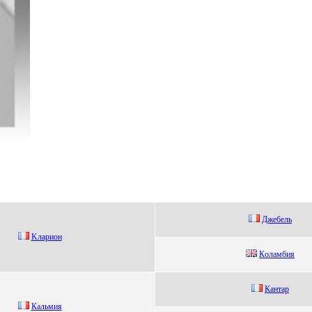
Джебель
Kлapион
Кoлaмбия
Кaнтaр
Кaльмия