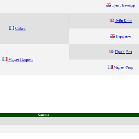
Суит Лэвeндep
Фэйp Koпи
Caйaни
Пeрфьюм
Пpинц Poз
Мадам Патpoль
Mадам Фьер
Кличка