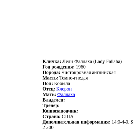
Кличка:
Лeди Фaллaxa (Lady Fallaha)
Год рождения:
1960
Порода:
Чистокровная английская
Масть:
Темно-гнедая
Пол:
Кобыла
Отец:
Клерон
Мать:
Фaллaхa
Владелец:
Тренер:
Коннозаводчик:
Страна:
США
Дополнительная информация:
14:0-4-0, $
2 200