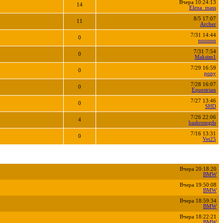
Вчера 10:24:13
14
Elena_mass
8/5 17:07
11
Archer
7/31 14:44
0
nnnnnn
7/31 7:54
0
Maksim1
7/29 16:59
0
pony
7/28 16:07
0
Equestrian
7/27 13:46
0
SHD
7/26 22:06
4
bashremgds
7/16 13:31
0
Vet25
Вчера 20:18:20
BMW
Вчера 19:50:08
BMW
Вчера 18:59:34
BMW
Вчера 18:22:21
BMW