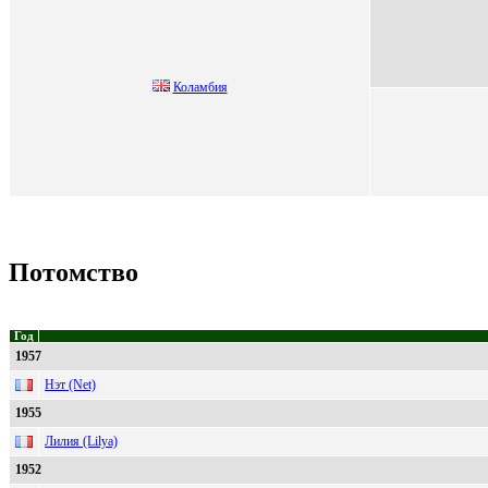
Коламбия
Потомство
Год
1957
Нэт (Net)
1955
Лилия (Lilya)
1952