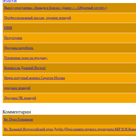
Выход программы «Лошади в боксах» (ранее — «Обратный отсчёт»)
Профессиональный массаж, терапия лошадей
ЦМИ
Полуторник
Продажа жеребцов.
Племенные пони на продажу.
Коневоз на Дальний Восток!
Ищем попутный коневоз Саратов-Москва
продажа лошадей
Продажа ЧК лошадей
Комментарии
Re: Приз Гелишикли
Re: Большой Всероссийский приз Дерби (Приз памяти первого президента КБР В.М.Коко