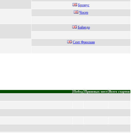
Бромуc
Чоcер
Бaйaрдo
Ceнт Фрюcкин
Побед
Призовых мест
Всего стартов