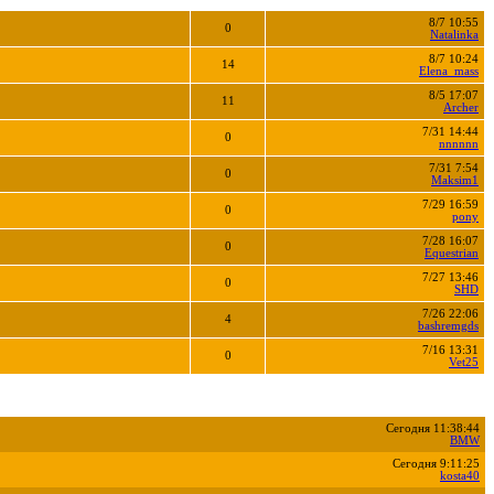
8/7 10:55
0
Natalinka
8/7 10:24
14
Elena_mass
8/5 17:07
11
Archer
7/31 14:44
0
nnnnnn
7/31 7:54
0
Maksim1
7/29 16:59
0
pony
7/28 16:07
0
Equestrian
7/27 13:46
0
SHD
7/26 22:06
4
bashremgds
7/16 13:31
0
Vet25
Сегодня 11:38:44
BMW
Сегодня 9:11:25
kosta40