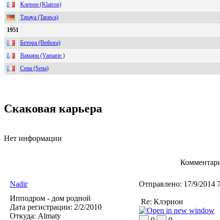
Клерон (Klairon)
Тарауа (Tarawa)
1951
Бетора (Bethora)
Вамари (Vamarie )
Сена (Sena)
Скаковая карьера
Нет информации
Комментари
Nadir
Отправлено:
17/9/2014 
Ипподром - дом родной
Re: Клэрион
Дата регистрации:
2/2/2010
Откуда:
Almaty
0
0