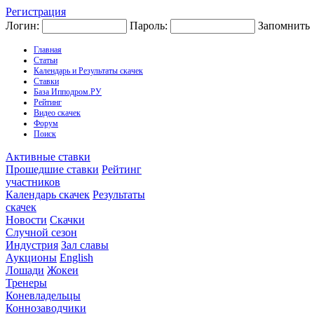
Регистрация
Логин:
Пароль:
Запомнить
Главная
Статьи
Календарь и Результаты скачек
Ставки
База Ипподром.РУ
Рейтинг
Видео скачек
Форум
Поиск
Активные ставки
Прошедшие ставки
Рейтинг
участников
Календарь скачек
Результаты
скачек
Новости
Скачки
Случной сезон
Индустрия
Зал славы
Аукционы
English
Лошади
Жокеи
Тренеры
Коневладельцы
Коннозаводчики