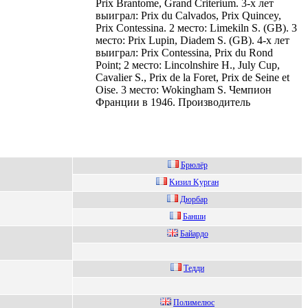
Prix Brantome, Grand Criterium. 3-х лет
выиграл: Prix du Calvados, Prix Quincey,
Prix Contessina. 2 место: Limekiln S. (GB). 3
место: Prix Lupin, Diadem S. (GB). 4-х лет
выиграл: Prix Contessina, Prix du Rond
Point; 2 место: Lincolnshire H., July Cup,
Cavalier S., Prix de la Foret, Prix de Seine et
Oise. 3 место: Wokingham S. Чемпион
Франции в 1946. Производитель
Бpюлёp
Kизил Kурган
Дюpбаp
Бaнши
Байардо
Тeдди
Пoлимелюc