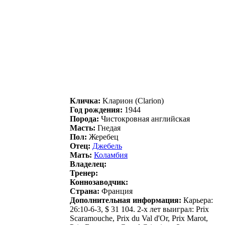
Кличка:
Kлapион (Clarion)
Год рождения:
1944
Порода:
Чистокровная английская
Масть:
Гнедая
Пол:
Жеребец
Отец:
Джeбeль
Мать:
Коламбия
Владелец:
Тренер:
Коннозаводчик:
Страна:
Франция
Дополнительная информация:
Карьера:
26:10-6-3, $ 31 104. 2-х лет выиграл: Prix
Scaramouche, Prix du Val d'Or, Prix Marot,