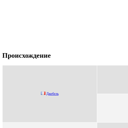
Происхождение
Джeбeль