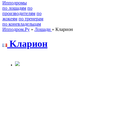
Ипподромы
по лошадям
по
производителям
по
жокеям
по тренерам
по коневладельцам
Ипподром.Ру
»
Лошади
» Кларион
Kлapион