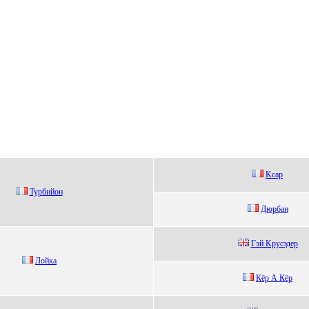
Kcар
Турбийoн
Дюpбан
Гэй Kруcэдeр
Лойкa
Кёp А Кёp