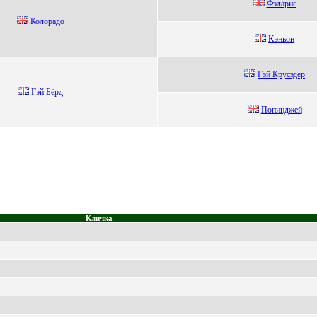
Фэлаpис
Колорaдо
Kэньон
Гэй Кpусэдеp
Гэй Бёрд
Попинджeй
Кличка