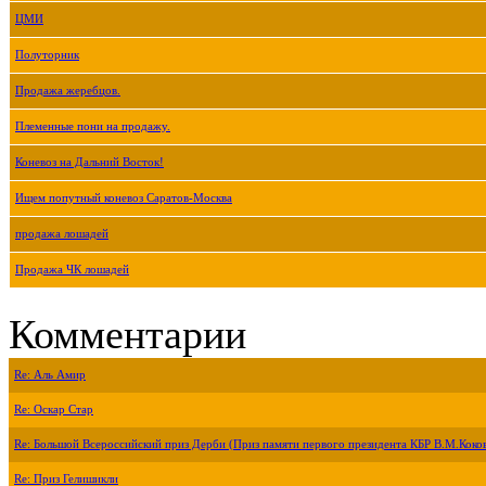
ЦМИ
Полуторник
Продажа жеребцов.
Племенные пони на продажу.
Коневоз на Дальний Восток!
Ищем попутный коневоз Саратов-Москва
продажа лошадей
Продажа ЧК лошадей
Комментарии
Re: Аль Амир
Re: Оскар Стар
Re: Большой Всероссийский приз Дерби (Приз памяти первого президента КБР В.М.Коко
Re: Приз Гелишикли