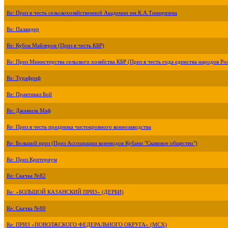
Re: Приз в честь сельскохозяйственной Академии им.К.А.Тимирязева
Re: Паландер
Re: Кубок Майлеров (Приз в честь КБР)
Re: Приз Министерства сельского хозяйства КБР (Приз в честь года единства народов Ро
Re: Турафриф
Re: Практикал Бой
Re: Джамила Маф
Re: Приз в честь праздника чистокровного коннозаводства
Re: Большой приз (Приз Ассоциации коневодов Кубани "Скаковое общество")
Re: Приз Критериум
Re: Скачка №82
Re: «БОЛЬШОЙ КАЗАНСКИЙ ПРИЗ» (ДЕРБИ)
Re: Скачка №80
Re: ПРИЗ «ПОВОЛЖСКОГО ФЕДЕРАЛЬНОГО ОКРУГА» (МСХ)