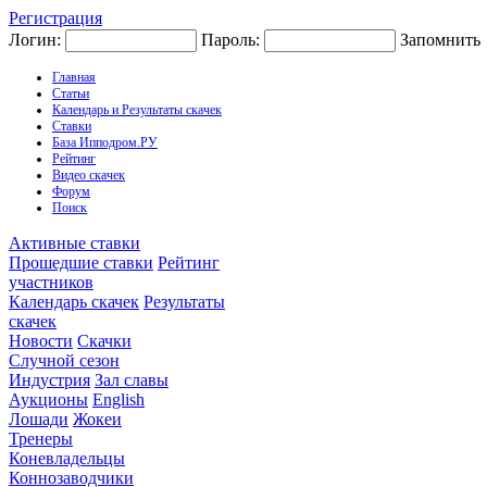
Регистрация
Логин:
Пароль:
Запомнить
Главная
Статьи
Календарь и Результаты скачек
Ставки
База Ипподром.РУ
Рейтинг
Видео скачек
Форум
Поиск
Активные ставки
Прошедшие ставки
Рейтинг
участников
Календарь скачек
Результаты
скачек
Новости
Скачки
Случной сезон
Индустрия
Зал славы
Аукционы
English
Лошади
Жокеи
Тренеры
Коневладельцы
Коннозаводчики