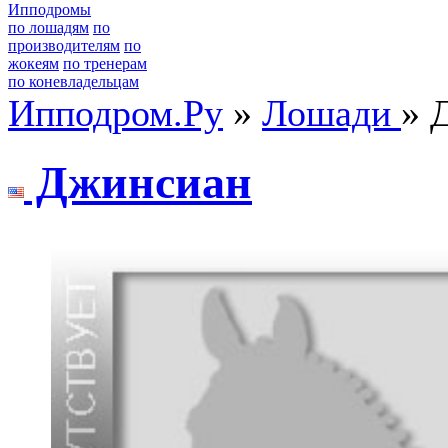
Ипподромы
по лошадям
по
производителям
по
жокеям
по тренерам
по коневладельцам
Ипподром.Ру
»
Лошади
» 
Джинсиaн