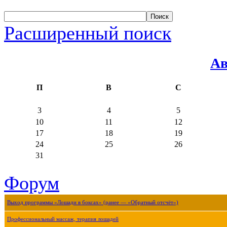
Расширенный поиск
Ав
П
В
С
3
4
5
10
11
12
17
18
19
24
25
26
31
Форум
Выход программы «Лошади в боксах» (ранее — «Обратный отсчёт»)
Профессиональный массаж, терапия лошадей