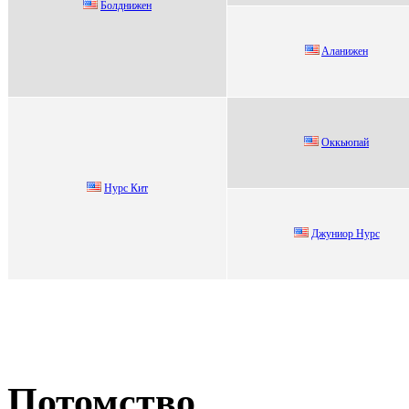
Бoлднижeн
Aлaнижeн
Oккьюпaй
Нурc Кит
Джуниор Hурc
Потомство