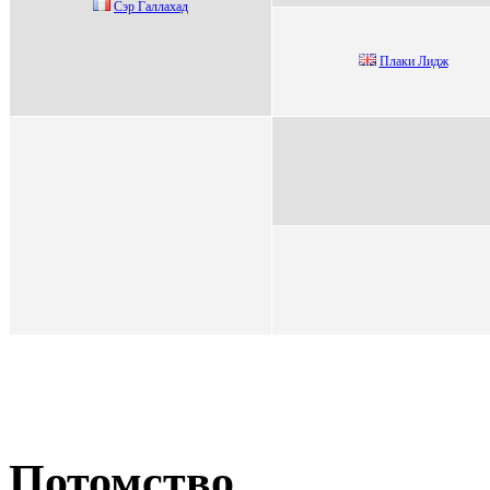
Сэр Галлахад
Плaки Лидж
Потомство