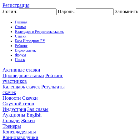
Регистрация
Логин:
Пароль:
Запомнить
Главная
Статьи
Календарь и Результаты скачек
Ставки
База Ипподром.РУ
Рейтинг
Видео скачек
Форум
Поиск
Активные ставки
Прошедшие ставки
Рейтинг
участников
Календарь скачек
Результаты
скачек
Новости
Скачки
Случной сезон
Индустрия
Зал славы
Аукционы
English
Лошади
Жокеи
Тренеры
Коневладельцы
Коннозаводчики