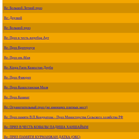
Re: Большой Летний приз
Re: Дерзкий
Re: Большой приз
Re: Приз в честь жеребца Арт
Re: Приз Критериум
Re: Приз им.Абая
Re: Kinga Farm Казахстан Дерби
Re: Приз Фаворит
Re: Приз Казахстанская Миля
Re: Приз Казанат
Re: Ограничительный приз (не имеющих платных мест)
Re: Приз памяти В.П.Кондратова - Приз Министерства Сельского хозяйства РФ
Re: ПРИЗ В ЧЕСТЬ КОБЫЛЫ ПАДИША ХАНШАЙЫМ
Re: ПРИЗ ПАМЯТИ КУРМАНЖАН ДАТКА (ОКС)