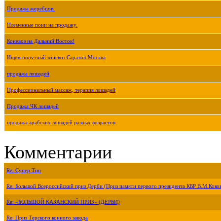
Продажа жеребцов.
Племенные пони на продажу.
Коневоз на Дальний Восток!
Ищем попутный коневоз Саратов-Москва
продажа лошадей
Профессиональный массаж, терапия лошадей
Продажа ЧК лошадей
продажа арабских лошадей разных возрастов
Комментарии
Re: Супер Тип
Re: Большой Всероссийский приз Дерби (Приз памяти первого президента КБР В.М.Коко
Re: «БОЛЬШОЙ КАЗАНСКИЙ ПРИЗ» (ДЕРБИ)
Re: Приз Терского конного завода