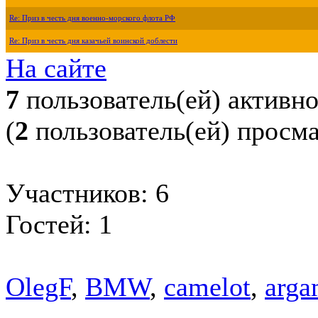
Re: Приз в честь дня военно-морского флота РФ
Re: Приз в честь дня казачьей воинской доблести
На сайте
7
пользователь(ей) активн
(
2
пользователь(ей) просм
Участников: 6
Гостей: 1
OlegF
,
BMW
,
camelot
,
arga