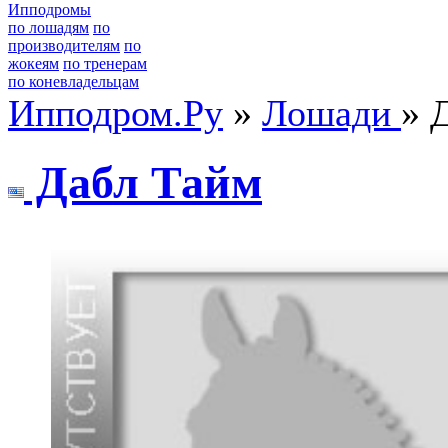
Ипподромы
по лошадям
по
производителям
по
жокеям
по тренерам
по коневладельцам
Ипподром.Ру
»
Лошади
» 
Дабл Тайм