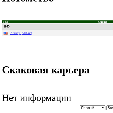
Год
Кличка
1945
Алаблу (Alablue)
Скаковая карьера
Нет информации