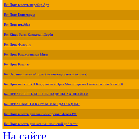
Re: Приз в честь жеребца Арт
Re: Приз Критериум
Re: Приз им.Абая
Re: Kinga Farm Казахстан Дерби
Re: Приз Фаворит
Re: Приз Казахстанская Миля
Re: Приз Казанат
Re: Ограничительный приз (не имеющих платных мест)
Re: Приз памяти В.П.Кондратова - Приз Министерства Сельского хозяйства РФ
Re: ПРИЗ В ЧЕСТЬ КОБЫЛЫ ПАДИША ХАНШАЙЫМ
Re: ПРИЗ ПАМЯТИ КУРМАНЖАН ДАТКА (ОКС)
Re: Приз в честь дня военно-морского флота РФ
Re: Приз в честь дня казачьей воинской доблести
На сайте