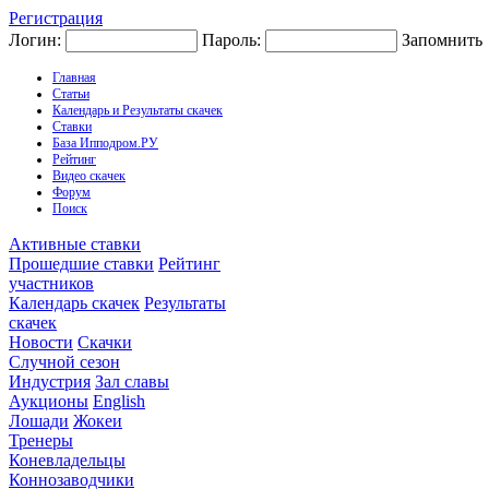
Регистрация
Логин:
Пароль:
Запомнить
Главная
Статьи
Календарь и Результаты скачек
Ставки
База Ипподром.РУ
Рейтинг
Видео скачек
Форум
Поиск
Активные ставки
Прошедшие ставки
Рейтинг
участников
Календарь скачек
Результаты
скачек
Новости
Скачки
Случной сезон
Индустрия
Зал славы
Аукционы
English
Лошади
Жокеи
Тренеры
Коневладельцы
Коннозаводчики