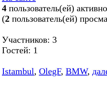
4
пользователь(ей) активн
(
2
пользователь(ей) просм
Участников: 3
Гостей: 1
Istambul
,
OlegF
,
BMW
,
дале