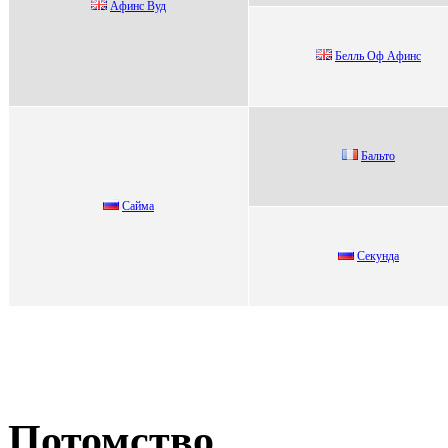
Афинс Вуд
Белль Оф Афинс
Бальто
Caймa
Ceкунда
Потомство