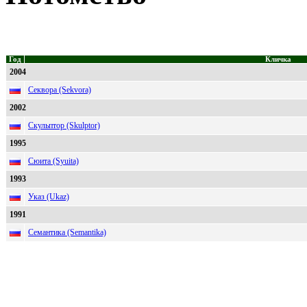
Год
Кличка
2004
Секвора (Sekvora)
2002
Скульптор (Skulptor)
1995
Сюита (Syuita)
1993
Указ (Ukaz)
1991
Семантика (Semantika)