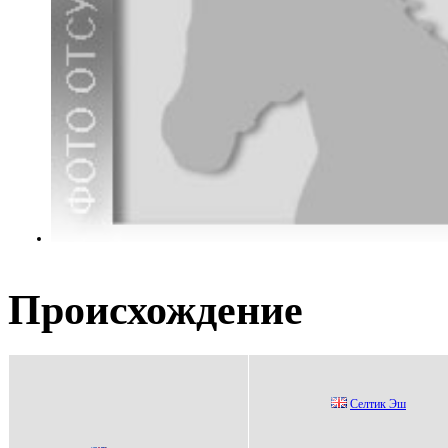
Происхождение
Cелтик Эш