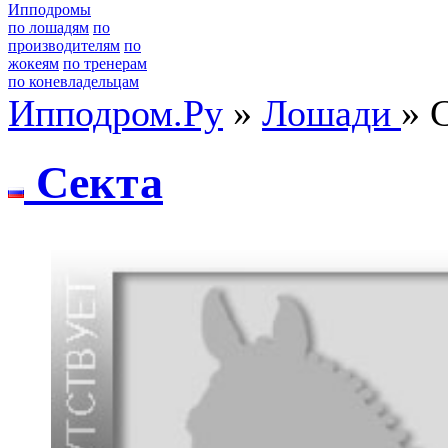
Ипподромы
по лошадям
по
производителям
по
жокеям
по тренерам
по коневладельцам
Ипподром.Ру
»
Лошади
» 
Сeкта