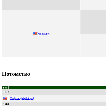
Кинфoлкc
Потомство
Год
1977
Мифтик (Mythtique)
1969