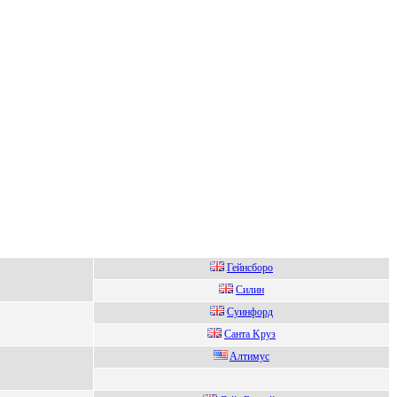
Гейнcбopo
Cилин
Cуинфоpд
Caнтa Kpуз
Aлтимуc