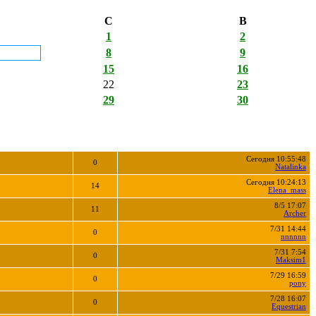
С
В
1
2
8
9
15
16
22
23
29
30
Сегодня 10:55:48
0
Natalinka
Сегодня 10:24:13
14
Elena_mass
8/5 17:07
11
Archer
7/31 14:44
0
nnnnnn
7/31 7:54
0
Maksim1
7/29 16:59
0
pony
7/28 16:07
0
Equestrian