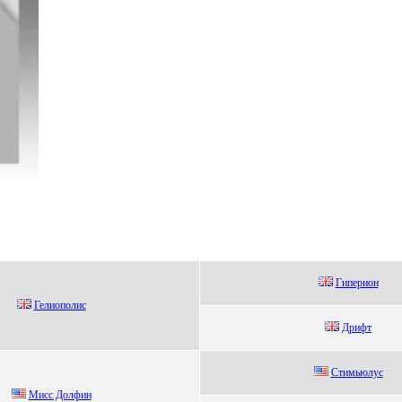
Гипеpиoн
Гелиoпoлиc
Дрифт
Стимьюлуc
Миcc Долфин