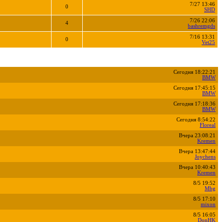
7/27 13:46
0
SHD
7/26 22:06
4
bashremgds
7/16 13:31
0
Vet25
Сегодня 18:22:21
BMW
Сегодня 17:45:15
BMW
Сегодня 17:18:36
BMW
Сегодня 8:54:22
Floreal
Вчера 23:08:21
Kremen
Вчера 13:47:44
Joychens
Вчера 10:40:43
Kremen
8/5 19:52
Mbg
8/5 17:10
mixon
8/5 16:05
DonHK