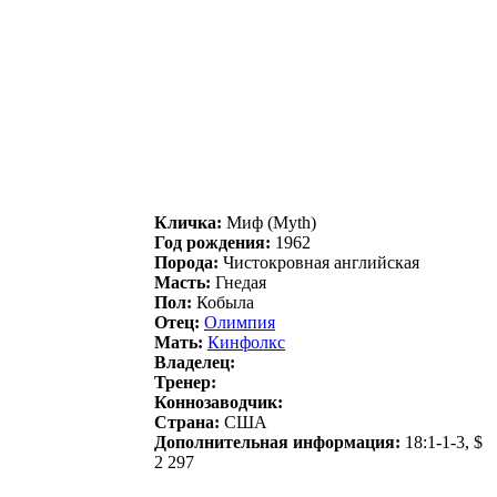
Кличка:
Миф (Myth)
Год рождения:
1962
Порода:
Чистокровная английская
Масть:
Гнедая
Пол:
Кобыла
Отец:
Oлимпия
Мать:
Кинфoлкc
Владелец:
Тренер:
Коннозаводчик:
Страна:
США
Дополнительная информация:
18:1-1-3, $
2 297