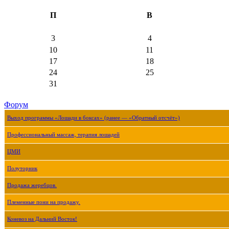
П
В
3
4
10
11
17
18
24
25
31
Форум
Выход программы «Лошади в боксах» (ранее — «Обратный отсчёт»)
Профессиональный массаж, терапия лошадей
ЦМИ
Полуторник
Продажа жеребцов.
Племенные пони на продажу.
Коневоз на Дальний Восток!