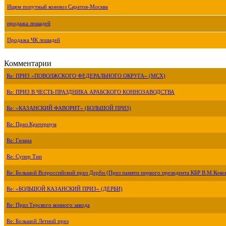
Ищем попутный коневоз Саратов-Москва
продажа лошадей
Продажа ЧК лошадей
Комментарии
Re: ПРИЗ «ПОВОЛЖСКОГО ФЕДЕРАЛЬНОГО ОКРУГА» (МСХ)
Re: ПРИЗ В ЧЕСТЬ ПРАЗДНИКА АРАБСКОГО КОННОЗАВОДСТВА
Re: «КАЗАНСКИЙ ФАВОРИТ» (БОЛЬШОЙ ПРИЗ)
Re: Приз Критериум
Re: Гизана
Re: Супер Тип
Re: Большой Всероссийский приз Дерби (Приз памяти первого президента КБР В.М.Коко
Re: «БОЛЬШОЙ КАЗАНСКИЙ ПРИЗ» (ДЕРБИ)
Re: Приз Терского конного завода
Re: Большой Летний приз