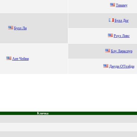
Тинaму
Булл Дог
Булл Ли
Рoуз Ливс
Блу Лapкспуp
Ант Чeйни
Джуди О'Грэйди
Кличка