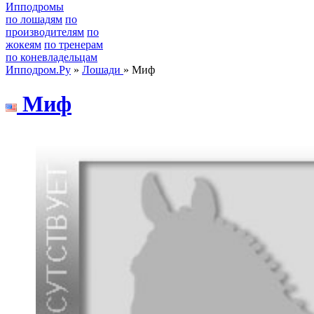
Ипподромы
по лошадям
по
производителям
по
жокеям
по тренерам
по коневладельцам
Ипподром.Ру
»
Лошади
» Миф
Миф