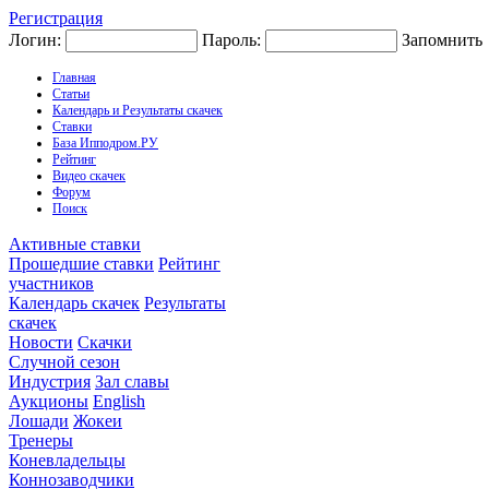
Регистрация
Логин:
Пароль:
Запомнить
Главная
Статьи
Календарь и Результаты скачек
Ставки
База Ипподром.РУ
Рейтинг
Видео скачек
Форум
Поиск
Активные ставки
Прошедшие ставки
Рейтинг
участников
Календарь скачек
Результаты
скачек
Новости
Скачки
Случной сезон
Индустрия
Зал славы
Аукционы
English
Лошади
Жокеи
Тренеры
Коневладельцы
Коннозаводчики