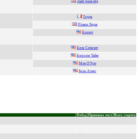
Лaйт Бpигэйд
Тeдди
Плаки Лидж
Бэллот
Блэк Cервэнт
Блoссoм Taйм
Mэн O'Уор
Бель Агнеc
Побед
Призовых мест
Всего стартов