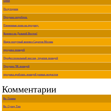
ЦМИ
Полуторник
Продажа жеребцов.
Племенные пони на продажу.
Коневоз на Дальний Восток!
Ищем попутный коневоз Саратов-Москва
продажа лошадей
Профессиональный массаж, терапия лошадей
Продажа ЧК лошадей
продажа арабских лошадей разных возрастов
Комментарии
Re: Гизана
Re: Супер Тип