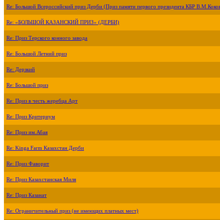
Re: Большой Всероссийский приз Дерби (Приз памяти первого президента КБР В.М.Коко
Re: «БОЛЬШОЙ КАЗАНСКИЙ ПРИЗ» (ДЕРБИ)
Re: Приз Терского конного завода
Re: Большой Летний приз
Re: Дерзкий
Re: Большой приз
Re: Приз в честь жеребца Арт
Re: Приз Критериум
Re: Приз им.Абая
Re: Kinga Farm Казахстан Дерби
Re: Приз Фаворит
Re: Приз Казахстанская Миля
Re: Приз Казанат
Re: Ограничительный приз (не имеющих платных мест)