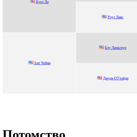
Булл Ли
Pоуз Ливc
Блу Лapкcпуp
Aнт Чeйни
Джуди O'Гpэйди
Потомство