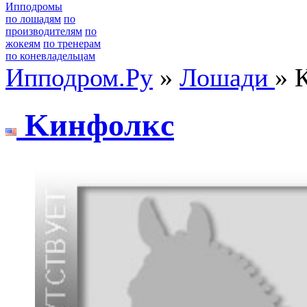
Ипподромы
по лошадям
по
производителям
по
жокеям
по тренерам
по коневладельцам
Ипподром.Ру
»
Лошади
» 
Kинфoлкc