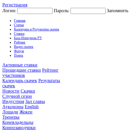
Регистрация
Логин:
Пароль:
Запомнить
Главная
Статьи
Календарь и Результаты скачек
Ставки
База Ипподром.РУ
Рейтинг
Видео скачек
Форум
Поиск
Активные ставки
Прошедшие ставки
Рейтинг
участников
Календарь скачек
Результаты
скачек
Новости
Скачки
Случной сезон
Индустрия
Зал славы
Аукционы
English
Лошади
Жокеи
Тренеры
Коневладельцы
Коннозаводчики