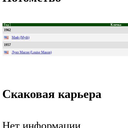
Год
Кличка
1962
Миф (Myth)
1957
Луиз Масон (Louise Mason)
Скаковая карьера
Нет информации