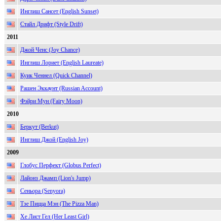
Инглиш Сансет (English Sunset)
Стайл Дрифт (Style Drift)
2011
Джой Ченс (Joy Chance)
Инглиш Лориет (English Laureate)
Куик Ченнел (Quick Channel)
Рашен Эккаунт (Russian Account)
Фэйри Мун (Fairy Moon)
2010
Беркут (Berkut)
Инглиш Джой (English Joy)
2009
Глобус Перфект (Globus Perfect)
Лайонз Джамп (Lion's Jump)
Сеньора (Senyora)
Тзе Пицца Мэн (The Pizza Man)
Хе Лист Гел (Her Least Girl)