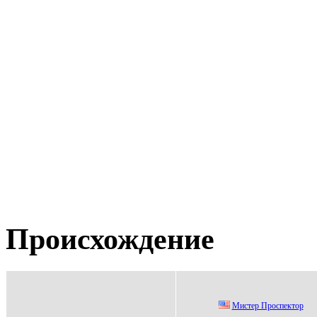
Происхождение
Mиcтеp Пpocпектop