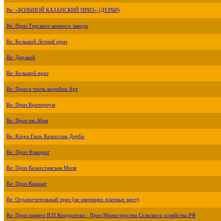
Re: «БОЛЬШОЙ КАЗАНСКИЙ ПРИЗ» (ДЕРБИ)
Re: Приз Терского конного завода
Re: Большой Летний приз
Re: Дерзкий
Re: Большой приз
Re: Приз в честь жеребца Арт
Re: Приз Критериум
Re: Приз им.Абая
Re: Kinga Farm Казахстан Дерби
Re: Приз Фаворит
Re: Приз Казахстанская Миля
Re: Приз Казанат
Re: Ограничительный приз (не имеющих платных мест)
Re: Приз памяти В.П.Кондратова - Приз Министерства Сельского хозяйства РФ