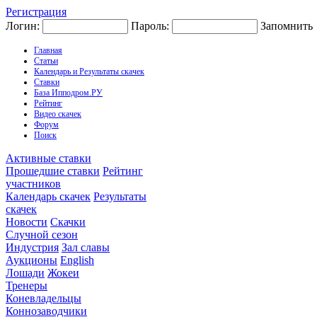
Регистрация
Логин:
Пароль:
Запомнить
Главная
Статьи
Календарь и Результаты скачек
Ставки
База Ипподром.РУ
Рейтинг
Видео скачек
Форум
Поиск
Активные ставки
Прошедшие ставки
Рейтинг
участников
Календарь скачек
Результаты
скачек
Новости
Скачки
Случной сезон
Индустрия
Зал славы
Аукционы
English
Лошади
Жокеи
Тренеры
Коневладельцы
Коннозаводчики