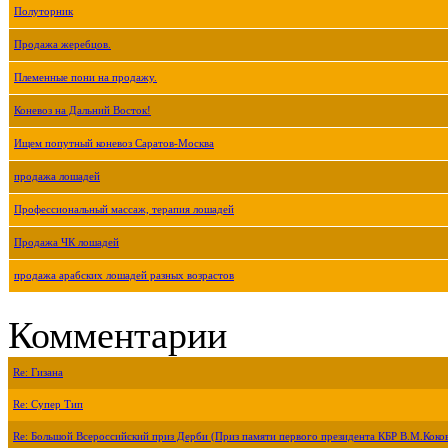
Полуторник
Продажа жеребцов.
Племенные пони на продажу.
Коневоз на Дальний Восток!
Ищем попутный коневоз Саратов-Москва
продажа лошадей
Профессиональный массаж, терапия лошадей
Продажа ЧК лошадей
продажа арабских лошадей разных возрастов
Комментарии
Re: Гизана
Re: Супер Тип
Re: Большой Всероссийский приз Дерби (Приз памяти первого президента КБР В.М.Коко