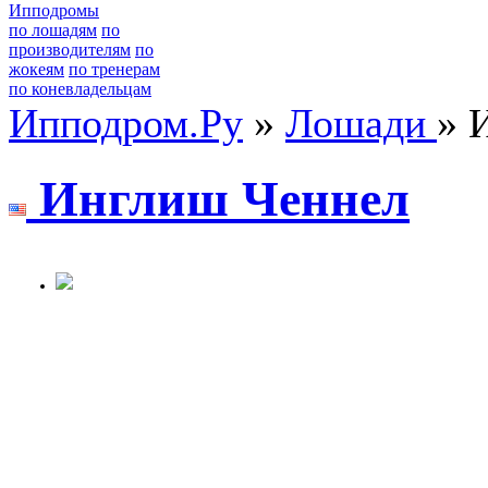
Ипподромы
по лошадям
по
производителям
по
жокеям
по тренерам
по коневладельцам
Ипподром.Ру
»
Лошади
» 
Инглиш Ченнел