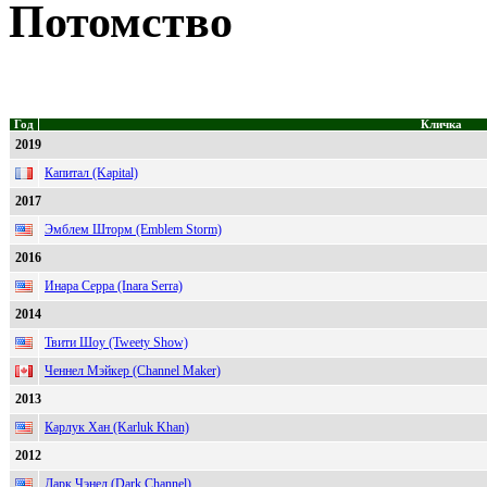
Потомство
Год
Кличка
2019
Капитал (Kapital)
2017
Эмблем Шторм (Emblem Storm)
2016
Инара Серра (Inara Serra)
2014
Твити Шоу (Tweety Show)
Ченнел Мэйкер (Channel Maker)
2013
Карлук Хан (Karluk Khan)
2012
Дарк Чэнел (Dark Channel)