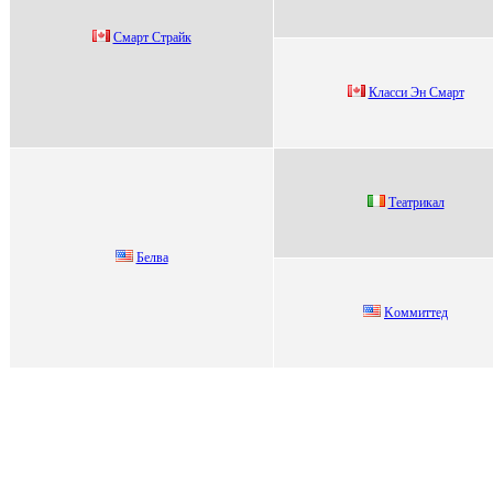
Cмарт Cтрайк
Клaccи Эн Смaрт
Театpикал
Белвa
Kоммиттед