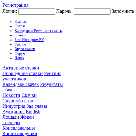
Регистрация
Логин:
Пароль:
Запомнить
Главная
Статьи
Календарь и Результаты скачек
Ставки
База Ипподром.РУ
Рейтинг
Видео скачек
Форум
Поиск
Активные ставки
Прошедшие ставки
Рейтинг
участников
Календарь скачек
Результаты
скачек
Новости
Скачки
Случной сезон
Индустрия
Зал славы
Аукционы
English
Лошади
Жокеи
Тренеры
Коневладельцы
Коннозаводчики