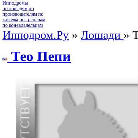
Ипподромы
по лошадям
по
производителям
по
жокеям
по тренерам
по коневладельцам
Ипподром.Ру
»
Лошади
» 
Тео Пепи