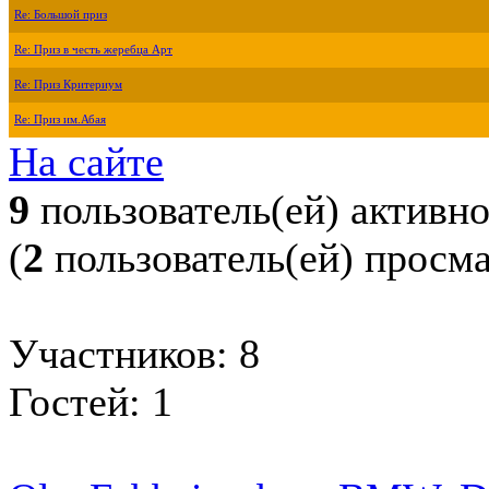
Re: Большой приз
Re: Приз в честь жеребца Арт
Re: Приз Критериум
Re: Приз им.Абая
На сайте
9
пользователь(ей) активн
(
2
пользователь(ей) просм
Участников: 8
Гостей: 1