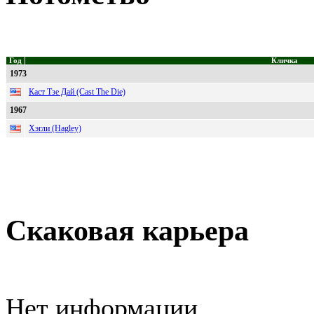
Год
Кличка
1973
Каст Тзе Дай (Cast The Die)
1967
Хэгли (Hagley)
Скаковая карьера
Нет информации