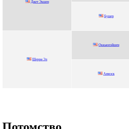
Джeт Экшeн
Бушeр
Оккьюпэйшен
Шeрри Эл
Анмэск
Потомство