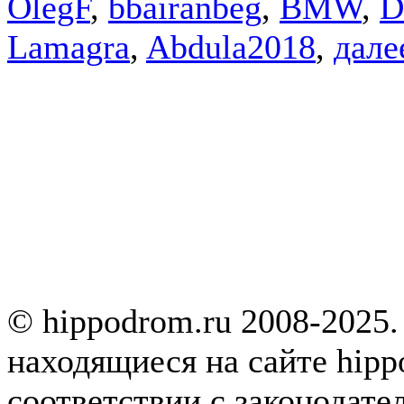
OlegF
,
bbairanbeg
,
BMW
,
D
Lamagra
,
Abdula2018
,
далее
© hippodrom.ru 2008-2025.
находящиеся на сайте hipp
соответствии с законодате