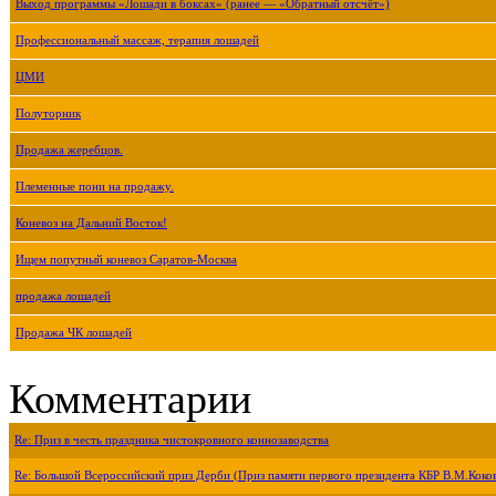
Выход программы «Лошади в боксах» (ранее — «Обратный отсчёт»)
Профессиональный массаж, терапия лошадей
ЦМИ
Полуторник
Продажа жеребцов.
Племенные пони на продажу.
Коневоз на Дальний Восток!
Ищем попутный коневоз Саратов-Москва
продажа лошадей
Продажа ЧК лошадей
Комментарии
Re: Приз в честь праздника чистокровного коннозаводства
Re: Большой Всероссийский приз Дерби (Приз памяти первого президента КБР В.М.Коко