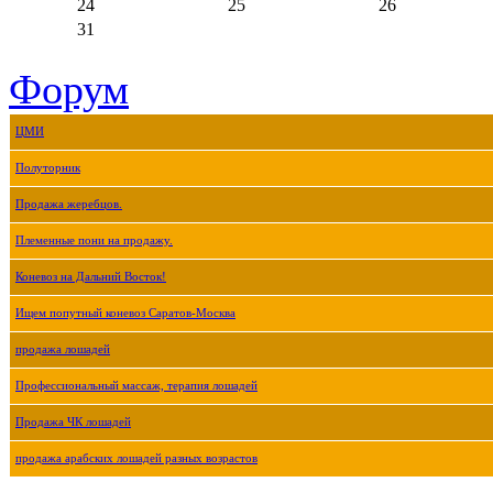
24
25
26
31
Форум
ЦМИ
Полуторник
Продажа жеребцов.
Племенные пони на продажу.
Коневоз на Дальний Восток!
Ищем попутный коневоз Саратов-Москва
продажа лошадей
Профессиональный массаж, терапия лошадей
Продажа ЧК лошадей
продажа арабских лошадей разных возрастов