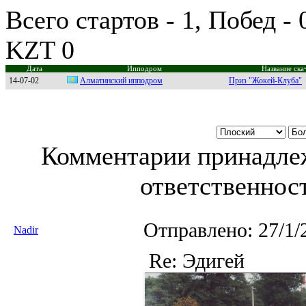
Всего стартов - 1, Побед -
KZT 0
Дата
Ипподром
Название ска
14-07-02
Алматинcкий иппoдрoм
Приз "Жокей-Клуба"
Комментарии принадлеж
ответственност
Отправлено:
27/1/
Nadir
Re: Эдигей