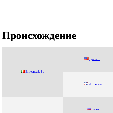
Происхождение
Дамистеp
Энтepпpaйз Ру
Интринсик
Залив