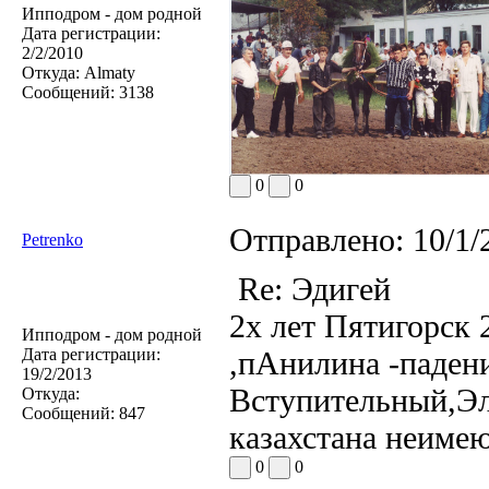
Ипподром - дом родной
Дата регистрации:
2/2/2010
Откуда:
Almaty
Сообщений:
3138
0
0
Отправлено:
10/1/
Petrenko
Re: Эдигей
2х лет Пятигорск 2
Ипподром - дом родной
Дата регистрации:
,пАнилина -падени
19/2/2013
Вступительный,Эли
Откуда:
Сообщений:
847
казахстана неимею
0
0