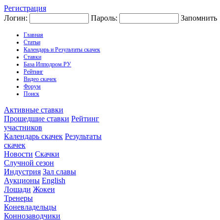
Регистрация
Логин:
Пароль:
Запомнить
Главная
Статьи
Календарь и Результаты скачек
Ставки
База Ипподром.РУ
Рейтинг
Видео скачек
Форум
Поиск
Активные ставки
Прошедшие ставки
Рейтинг
участников
Календарь скачек
Результаты
скачек
Новости
Скачки
Случной сезон
Индустрия
Зал славы
Аукционы
English
Лошади
Жокеи
Тренеры
Коневладельцы
Коннозаводчики