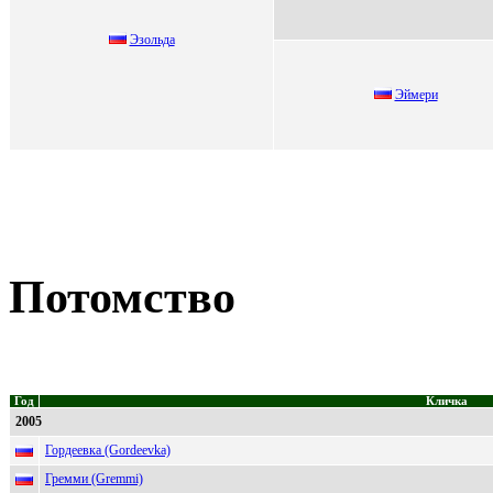
Эзoльдa
Эймеpи
Потомство
Год
Кличка
2005
Гордеевка (Gordeevka)
Гремми (Gremmi)