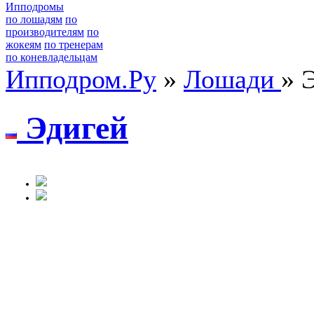
Ипподромы
по лошадям
по
производителям
по
жокеям
по тренерам
по коневладельцам
Ипподром.Ру
»
Лошади
» 
Эдигей