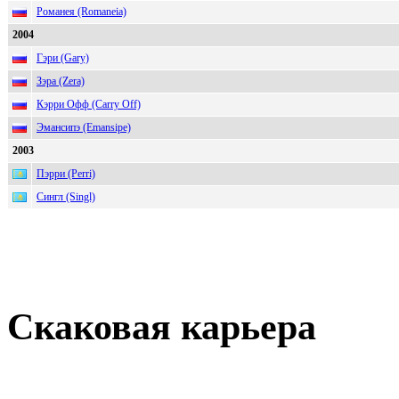
Романея (Romaneia)
2004
Гэри (Gary)
Зэра (Zera)
Кэрри Офф (Carry Off)
Эмансипэ (Emansipe)
2003
Пэрри (Perri)
Сингл (Singl)
Скаковая карьера