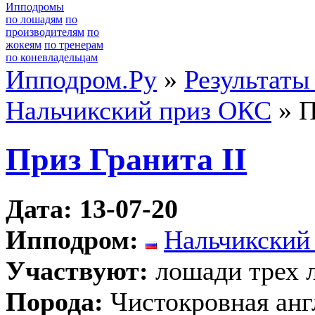
Ипподромы
по лошадям
по
производителям
по
жокеям
по тренерам
по коневладельцам
Ипподром.Ру
»
Результаты
Нальчикский приз ОКС
» П
Приз Гранита II
Дата: 13-07-20
Ипподром:
Нальчикский
Участвуют:
лошади трех л
Порода:
Чистокровная анг