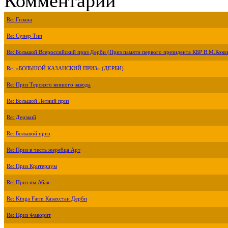
Комментарии
Re: Гизана
Re: Супер Тип
Re: Большой Всероссийский приз Дерби (Приз памяти первого президента КБР В.М.Коко
Re: «БОЛЬШОЙ КАЗАНСКИЙ ПРИЗ» (ДЕРБИ)
Re: Приз Терского конного завода
Re: Большой Летний приз
Re: Дерзкий
Re: Большой приз
Re: Приз в честь жеребца Арт
Re: Приз Критериум
Re: Приз им.Абая
Re: Kinga Farm Казахстан Дерби
Re: Приз Фаворит