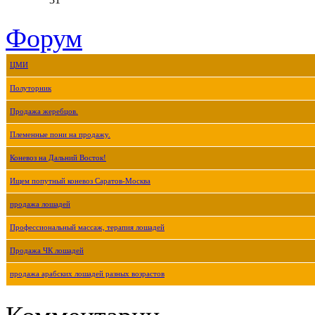
Форум
ЦМИ
Полуторник
Продажа жеребцов.
Племенные пони на продажу.
Коневоз на Дальний Восток!
Ищем попутный коневоз Саратов-Москва
продажа лошадей
Профессиональный массаж, терапия лошадей
Продажа ЧК лошадей
продажа арабских лошадей разных возрастов