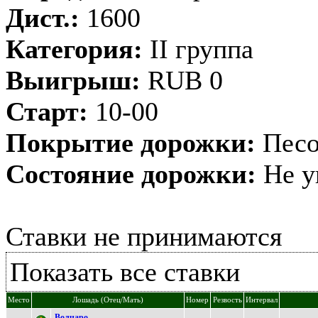
Дист.:
1600
Категория:
II группа
Выигрыш:
RUB 0
Старт:
10-00
Покрытие дорожки:
Песо
Состояние дорожки:
Не у
Ставки не принимаются
Показать все ставки
Место
Лошадь (Отец/Мать)
Номер
Резвость
Интервал
Boлчарo