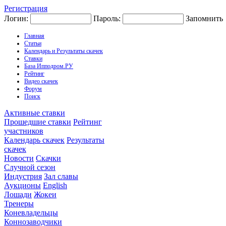
Регистрация
Логин:
Пароль:
Запомнить
Главная
Статьи
Календарь и Результаты скачек
Ставки
База Ипподром.РУ
Рейтинг
Видео скачек
Форум
Поиск
Активные ставки
Прошедшие ставки
Рейтинг
участников
Календарь скачек
Результаты
скачек
Новости
Скачки
Случной сезон
Индустрия
Зал славы
Аукционы
English
Лошади
Жокеи
Тренеры
Коневладельцы
Коннозаводчики