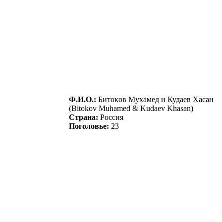
Ф.И.О.:
Битoкoв Мухaмед и Кудaев Хaсaн
(Bitokov Muhamed & Kudaev Khasan)
Страна:
Россия
Поголовье:
23