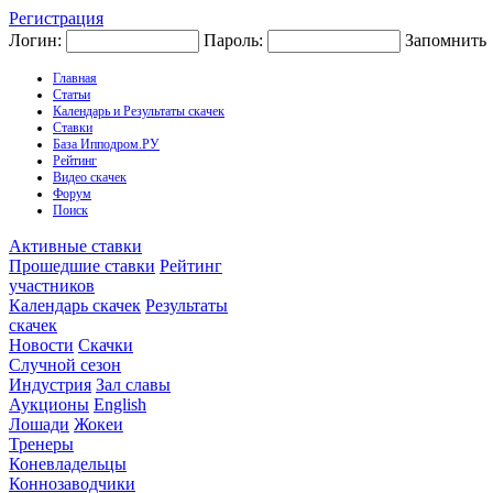
Регистрация
Логин:
Пароль:
Запомнить
Главная
Статьи
Календарь и Результаты скачек
Ставки
База Ипподром.РУ
Рейтинг
Видео скачек
Форум
Поиск
Активные ставки
Прошедшие ставки
Рейтинг
участников
Календарь скачек
Результаты
скачек
Новости
Скачки
Случной сезон
Индустрия
Зал славы
Аукционы
English
Лошади
Жокеи
Тренеры
Коневладельцы
Коннозаводчики