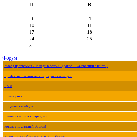
П
В
3
4
10
11
17
18
24
25
31
Форум
Выход программы «Лошади в боксах» (ранее — «Обратный отсчёт»)
Профессиональный массаж, терапия лошадей
ЦМИ
Полуторник
Продажа жеребцов.
Племенные пони на продажу.
Коневоз на Дальний Восток!
Ищем попутный коневоз Саратов-Москва