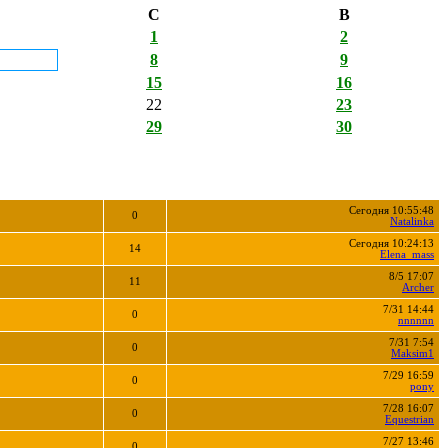
С
В
1
2
8
9
15
16
22
23
29
30
Сегодня 10:55:48
0
Natalinka
Сегодня 10:24:13
14
Elena_mass
8/5 17:07
11
Archer
7/31 14:44
0
nnnnnn
7/31 7:54
0
Maksim1
7/29 16:59
0
pony
7/28 16:07
0
Equestrian
7/27 13:46
0