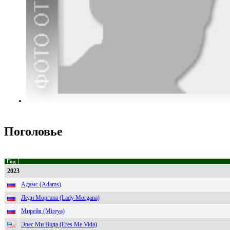
Поголовье
Год
2023
Адамс (Adams)
Леди Моргана (Lady Morgana)
Мирейя (Mireya)
Эрес Ми Вида (Eres Me Vida)