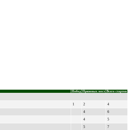
Побед
Призовых мест
Всего стартов
1
2
4
4
6
4
5
5
7