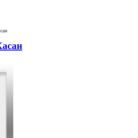
асан
Хaсaн