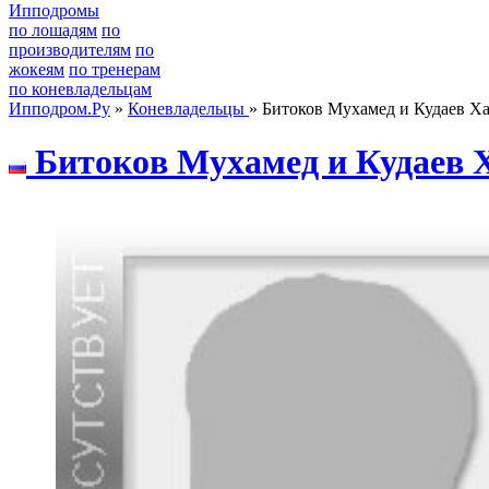
Ипподромы
по лошадям
по
производителям
по
жокеям
по тренерам
по коневладельцам
Ипподром.Ру
»
Коневладельцы
» Битоков Мухамед и Кудаев Х
Битoкoв Мухaмед и Кудaев 