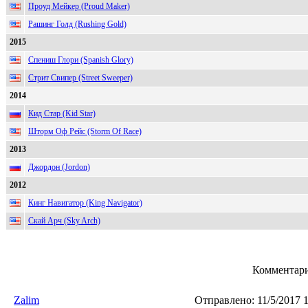
Проуд Мейкер (Proud Maker)
Рашинг Голд (Rushing Gold)
2015
Спениш Глори (Spanish Glory)
Стрит Свипер (Street Sweeper)
2014
Кид Стар (Kid Star)
Шторм Оф Рейс (Storm Of Race)
2013
Джордон (Jordon)
2012
Кинг Навигатор (King Navigator)
Скай Арч (Sky Arch)
Комментари
Zalim
Отправлено:
11/5/2017 