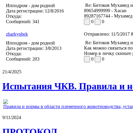
Re: Битоков Мухамед и
Ипподром - дом родной
89654999999 - Хасан
Дата регистрации:
12/8/2016
89287167744 - Мухамед
Откуда:
Сообщений:
341
0
0
zharkynbek
Отправлено:
11/5/2017 
Re: Битоков Мухамед и
Ипподром - дом родной
Как можно связаться по
Дата регистрации:
3/8/2013
Номер в личку скиньте 
Откуда:
Сообщений:
203
0
0
21/4/2025
Испытания ЧКВ. Правила и н
Правила и нормы в области племенного животноводства, уст
9/11/2024
ПРОТОКОЛ