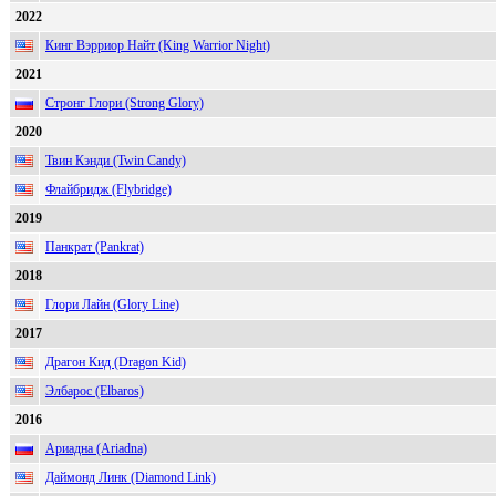
2022
Кинг Вэрриор Найт (King Warrior Night)
2021
Стронг Глори (Strong Glory)
2020
Твин Кэнди (Twin Candy)
Флайбридж (Flybridge)
2019
Панкрат (Pankrat)
2018
Глори Лайн (Glory Line)
2017
Драгон Кид (Dragon Kid)
Элбарос (Elbaros)
2016
Ариадна (Ariadna)
Даймонд Линк (Diamond Link)