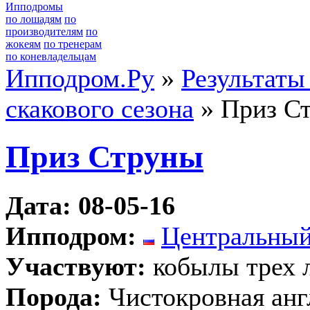
Ипподромы
по лошадям
по
производителям
по
жокеям
по тренерам
по коневладельцам
Ипподром.Ру
»
Результаты
скакового сезона
» Приз С
Приз Струны
Дата: 08-05-16
Ипподром:
Центральный
Участвуют:
кобылы трех 
Порода:
Чистокровная анг