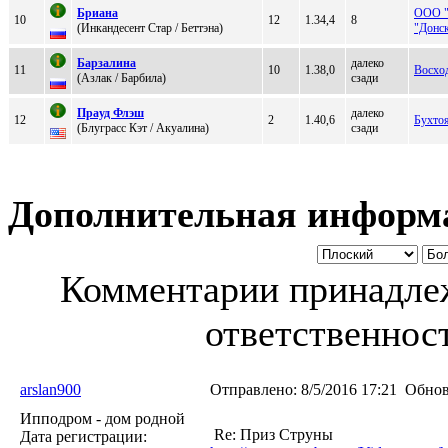
Бриaнa
ООО "
10
12
1.34,4
8
(Инкандеcент Стар / Беттэна)
"Донс
Бaрзaлинa
далеко
11
10
1.38,0
Восхо
(Aзлaк / Баpбила)
сзади
Пpaуд Флэш
далеко
12
2
1.40,6
Бухто
(Блугpасс Кэт / Акуaлинa)
сзади
Дополнительная информ
Комментарии принадлеж
ответственност
arslan900
Отправлено:
8/5/2016 17:21
Обнов
Ипподром - дом родной
Re: Приз Струны
Дата регистрации: