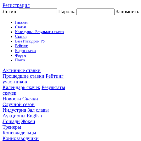
Регистрация
Логин:
Пароль:
Запомнить
Главная
Статьи
Календарь и Результаты скачек
Ставки
База Ипподром.РУ
Рейтинг
Видео скачек
Форум
Поиск
Активные ставки
Прошедшие ставки
Рейтинг
участников
Календарь скачек
Результаты
скачек
Новости
Скачки
Случной сезон
Индустрия
Зал славы
Аукционы
English
Лошади
Жокеи
Тренеры
Коневладельцы
Коннозаводчики