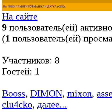
Re: ПРИЗ ПАМЯТИ КУРМАНЖАН ДАТКА (ОКС)
На сайте
9
пользователь(ей) активн
(
1
пользователь(ей) просм
Участников: 8
Гостей: 1
Booss
,
DIMON
,
mixon
,
ass
clu4cko
,
далее...