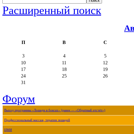
Расширенный поиск
Ав
П
В
С
3
4
5
10
11
12
17
18
19
24
25
26
31
Форум
Выход программы «Лошади в боксах» (ранее — «Обратный отсчёт»)
Профессиональный массаж, терапия лошадей
ЦМИ