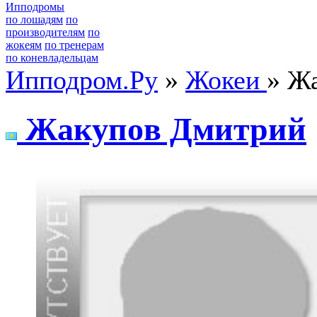
Ипподромы
по лошадям
по
производителям
по
жокеям
по тренерам
по коневладельцам
Ипподром.Ру
»
Жокеи
» Ж
Жaкупoв Дмитpий