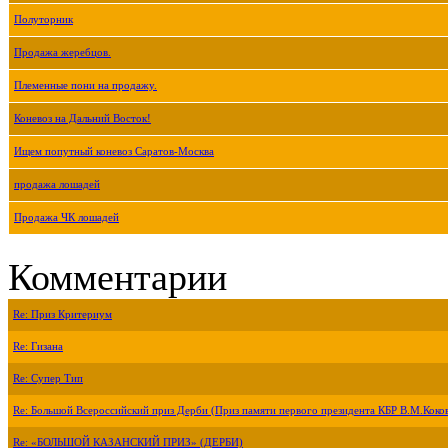
Полуторник
Продажа жеребцов.
Племенные пони на продажу.
Коневоз на Дальний Восток!
Ищем попутный коневоз Саратов-Москва
продажа лошадей
Продажа ЧК лошадей
Комментарии
Re: Приз Критериум
Re: Гизана
Re: Супер Тип
Re: Большой Всероссийский приз Дерби (Приз памяти первого президента КБР В.М.Коко
Re: «БОЛЬШОЙ КАЗАНСКИЙ ПРИЗ» (ДЕРБИ)