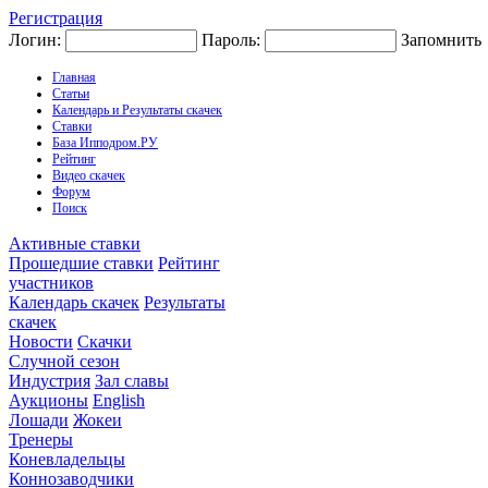
Регистрация
Логин:
Пароль:
Запомнить
Главная
Статьи
Календарь и Результаты скачек
Ставки
База Ипподром.РУ
Рейтинг
Видео скачек
Форум
Поиск
Активные ставки
Прошедшие ставки
Рейтинг
участников
Календарь скачек
Результаты
скачек
Новости
Скачки
Случной сезон
Индустрия
Зал славы
Аукционы
English
Лошади
Жокеи
Тренеры
Коневладельцы
Коннозаводчики