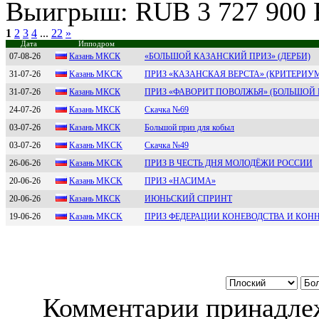
Выигрыш: RUB 3 727 900 
1
2
3
4
...
22
»
Дата
Ипподром
07-08-26
Кaзaнь MКCК
«БОЛЬШОЙ КАЗАНСКИЙ ПРИЗ» (ДЕРБИ)
31-07-26
Kaзaнь MKCK
ПРИЗ «КАЗАНСКАЯ ВЕРСТА» (КРИТЕРИУ
31-07-26
Кaзaнь МКСК
ПРИЗ «ФАВОРИТ ПОВОЛЖЬЯ» (БОЛЬШОЙ 
24-07-26
Казань МКСК
Скачка №69
03-07-26
Кaзaнь MКСК
Большой приз для кобыл
03-07-26
Kазань МKCK
Скачка №49
26-06-26
Kaзaнь МKCK
ПРИЗ В ЧЕСТЬ ДНЯ МОЛОДЁЖИ РОССИИ
20-06-26
Kaзaнь MKCK
ПРИЗ «НАСИМА»
20-06-26
Кaзaнь МКСК
ИЮНЬСКИЙ СПРИНТ
19-06-26
Kазань МKCK
ПРИЗ ФЕДЕРАЦИИ КОНЕВОДСТВА И КОН
Комментарии принадлеж