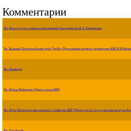
Комментарии
Re: Приз в честь сельскохозяйственной Академии им.К.А.Тимирязева
Re: Большой Всероссийский приз Дерби (Приз памяти первого президента КБР В.М.Коко
Re: Паландер
Re: Кубок Майлеров (Приз в честь КБР)
Re: Приз Министерства сельского хозяйства КБР (Приз в честь года единства народов Ро
Re: Турафриф