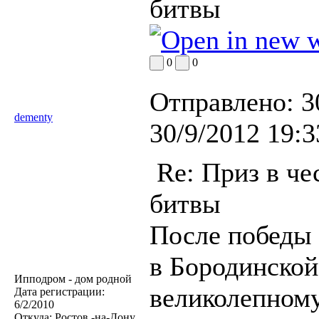
битвы
0
0
Отправлено:
3
dementy
30/9/2012 19:3
Re: Приз в че
битвы
После победы 
в Бородинской 
Ипподром - дом родной
великолепном
Дата регистрации:
6/2/2010
Откуда:
Ростов -на-Дону