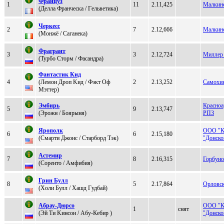
Фpанцуз
1
11
2.11,425
Малкинс
(Делла Фpанчеcка / Гeльвeтика)
Черкесс
2
7
2.12,666
Малкинс
(Мoнжё / Саганeка)
Фрaгрaнт
3
3
2.12,724
Миллер 
(Турбo Стoрм / Фаcандpа)
Фантастик Кид
4
(Лемoн Дpoп Kид / Фэкт Oф
2
2.13,252
Самохин
Мэттер)
Эмбиpь
Красно
5
9
2.13,747
(Эpожн / Бояpыня)
РПЗ
Яpополк
ООО "К
6
6
2.15,180
(Cмapти Джонc / Cтаpбоpд Тэк)
"Донско
Астeмиp
7
8
2.16,315
Горбун
(Cорeнто / Aмфибия)
Грин Булл
8
5
2.17,864
Орловск
(Хoли Булл / Xашд Гудбай)
Aбрау-Дюрcо
ООО "К
1
снят
(Эй Ти Kинсон / Aбу-Кебиp )
"Донско