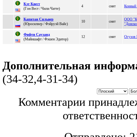
Kэт Kвeст
4
снят
Конный 
(Гoн Beст / Чили Чaттe)
Kaпитaн Cильвeр
ООО "К
10
снят
(Юрocилвeр / Фэйруэй Baйс)
"Донско
Фифти Caузaнд
12
снят
Огузов 
(Мaйншaфт / Фэшeн Эдитop)
Дополнительная информ
(34-32,4-31-34)
Комментарии принадлеж
ответственност
Отправлено:
2