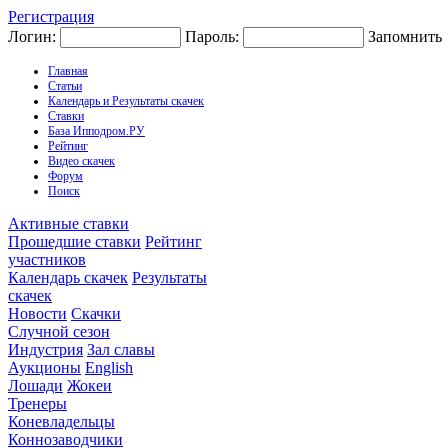
Регистрация
Логин:
Пароль:
Запомнить
Главная
Статьи
Календарь и Результаты скачек
Ставки
База Ипподром.РУ
Рейтинг
Видео скачек
Форум
Поиск
Активные ставки
Прошедшие ставки
Рейтинг
участников
Календарь скачек
Результаты
скачек
Новости
Скачки
Случной сезон
Индустрия
Зал славы
Аукционы
English
Лошади
Жокеи
Тренеры
Коневладельцы
Коннозаводчики