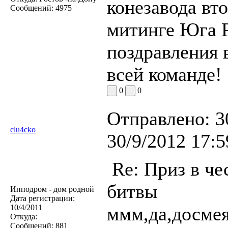
конезавода вт
Сообщений:
4975
митинге Юга 
поздравления в
всей команде!
0
0
Отправлено:
3
clu4cko
30/9/2012 17:5
Re: Приз в че
битвы
Ипподром - дом родной
Дата регистрации:
10/4/2011
ммм,да,досмея
Откуда:
Сообщений:
881