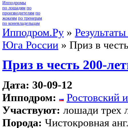
Ипподромы
по лошадям
по
производителям
по
жокеям
по тренерам
по коневладельцам
Ипподром.Ру
»
Результаты
Юга России
» Приз в чест
Приз в честь 200-ле
Дата: 30-09-12
Ипподром:
Ростовский 
Участвуют:
лошади трех л
Порода:
Чистокровная анг