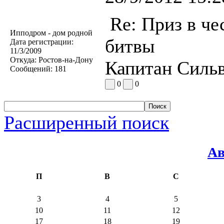
Re: Приз в че
Ипподром - дом родной
битвы
Дата регистрации:
11/3/2009
Откуда:
Ростов-на-Дону
Капитан Сильв
Сообщений:
181
0
0
Расширенный поиск
Ав
П
В
С
3
4
5
10
11
12
17
18
19