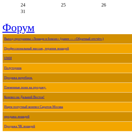
24
25
26
31
Форум
Выход программы «Лошади в боксах» (ранее — «Обратный отсчёт»)
Профессиональный массаж, терапия лошадей
ЦМИ
Полуторник
Продажа жеребцов.
Племенные пони на продажу.
Коневоз на Дальний Восток!
Ищем попутный коневоз Саратов-Москва
продажа лошадей
Продажа ЧК лошадей