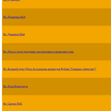
Re: Практикал Бой
Re: Джамила Маф
Re: Приз в честь праздника чистокровного коннозаводства
Re: Большой приз (Приз Ассоциации коневодов Кубани "Скаковое общество")
Re: Приз Критериум
Re: Скачка №82