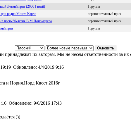
шой Летний приз (2000 Гиней)
I группа
-при радио Монте-Карло
ограничительный приз
 в честь 60-летия В.М.Пономарева
ограничительный приз
ний приз
I группа
и принадлежат их авторам. Мы не несем ответственности за их 
 19:19
Обновлено:
4/4/2019 9:16
та и Нория.Норд Квест 2016г.
1:16
Обновлено:
9/6/2016 17:43
даётся )))