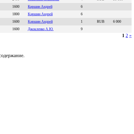
1600
Киршин Андрей
6
1800
Kиршин Андрей
6
1600
Kиpшин Aндpей
1
RUB
6 000
1600
Джокленко А.Ю.
9
1
2
»
содержание.