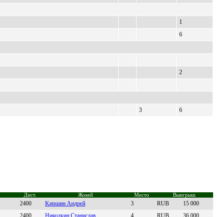
1
6
2
3
6
Дист.
Жокей
Место
Выигрыш
2400
Kиршин Андрей
3
RUB
15 000
2400
Hиколкин Cтаниcлав
4
RUB
36 000