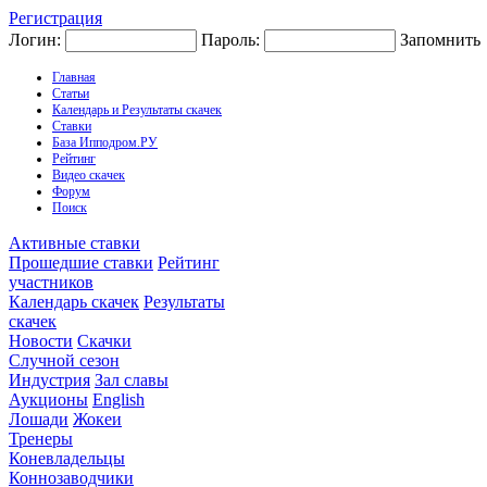
Регистрация
Логин:
Пароль:
Запомнить
Главная
Статьи
Календарь и Результаты скачек
Ставки
База Ипподром.РУ
Рейтинг
Видео скачек
Форум
Поиск
Активные ставки
Прошедшие ставки
Рейтинг
участников
Календарь скачек
Результаты
скачек
Новости
Скачки
Случной сезон
Индустрия
Зал славы
Аукционы
English
Лошади
Жокеи
Тренеры
Коневладельцы
Коннозаводчики