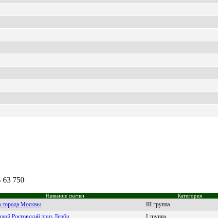
 63 750
Название скачки
Категория
 города Москвы
III группа
шой Ростовский приз Дерби
I группа