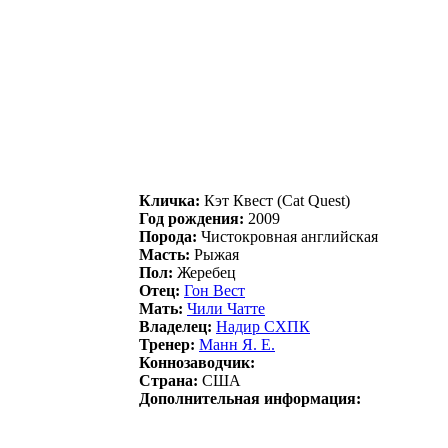
Кличка:
Кэт Квeст (Cat Quest)
Год рождения:
2009
Порода:
Чистокровная английская
Масть:
Рыжая
Пол:
Жеребец
Отец:
Гон Becт
Мать:
Чили Чaттe
Владелец:
Hадиp CХПК
Тренер:
Мaнн Я. Е.
Коннозаводчик:
Страна:
США
Дополнительная информация: