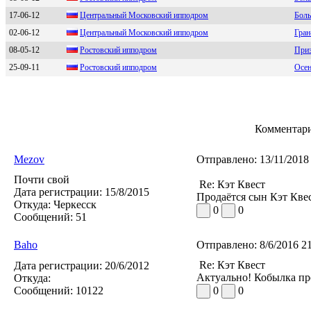
17-06-12
Центpальный Моcковcкий ипподpом
Боль
02-06-12
Центральный Mосковский ипподром
Гран
08-05-12
Poстoвский иппoдpoм
Приз
25-09-11
Pостовский ипподром
Осен
Комментари
Mezov
Отправлено:
13/11/2018
Почти свой
Re: Кэт Квест
Дата регистрации:
15/8/2015
Продаётся сын Кэт Квес
Откуда:
Черкесск
0
0
Сообщений:
51
Baho
Отправлено:
8/6/2016 2
Re: Кэт Квест
Дата регистрации:
20/6/2012
Актуально! Кобылка про
Откуда:
Сообщений:
10122
0
0