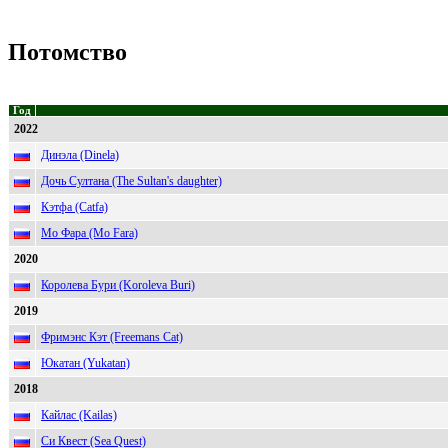
Потомство
Год
2022
Динэла (Dinela)
Дочь Султана (The Sultan's daughter)
Кэтфа (Catfa)
Мо Фара (Mo Fara)
2020
Королева Бури (Koroleva Buri)
2019
Фримэнс Кэт (Freemans Cat)
Юкатан (Yukatan)
2018
Кайлас (Kailas)
Си Квест (Sea Quest)