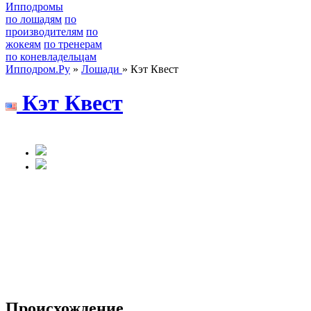
Ипподромы
по лошадям
по
производителям
по
жокеям
по тренерам
по коневладельцам
Ипподром.Ру
»
Лошади
» Кэт Квест
Кэт Квeст
Происхождение