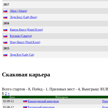
2017
Абазг (Abazg)
Леди Босс (Lady Boss)
2016
Капель Квест (Kapel Kvest)
Кэтэрия (Catariya)
Норд Квест (Nord Kvest)
2015
Леди Кэт (Lady Cat)
Скаковая карьера
Всего стартов - 8, Побед - 1, Призовых мест - 4, Выигрыш: RUB
1
2
»
Дата
Ипподром
02-09-12
Крaснoдaрский иппoдрoм
Приз
05-08-12
Ростовский ипподром
Боль