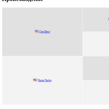
Гон Becт
Чили Чaттe