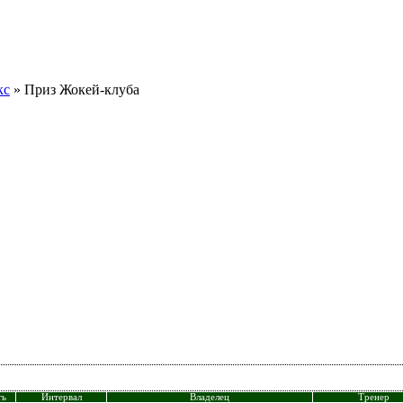
кс
» Приз Жокей-клуба
ть
Интервал
Владелец
Тренер