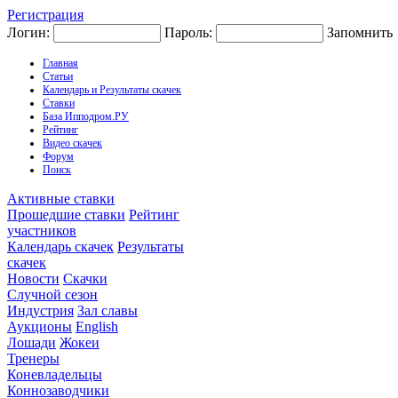
Регистрация
Логин:
Пароль:
Запомнить
Главная
Статьи
Календарь и Результаты скачек
Ставки
База Ипподром.РУ
Рейтинг
Видео скачек
Форум
Поиск
Активные ставки
Прошедшие ставки
Рейтинг
участников
Календарь скачек
Результаты
скачек
Новости
Скачки
Случной сезон
Индустрия
Зал славы
Аукционы
English
Лошади
Жокеи
Тренеры
Коневладельцы
Коннозаводчики