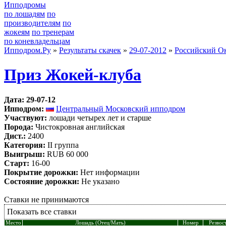
Ипподромы
по лошадям
по
производителям
по
жокеям
по тренерам
по коневладельцам
Ипподром.Ру
»
Результаты скачек
»
29-07-2012
»
Российский О
Приз Жокей-клуба
Дата: 29-07-12
Ипподром:
Центральный Московский ипподром
Участвуют:
лошади четырех лет и старше
Порода:
Чистокровная английская
Дист.:
2400
Категория:
II группа
Выигрыш:
RUB 60 000
Старт:
16-00
Покрытие дорожки:
Нет информации
Состояние дорожки:
Не указано
Ставки не принимаются
Показать все ставки
Место
Лошадь (Отец/Мать)
Номер
Резвос