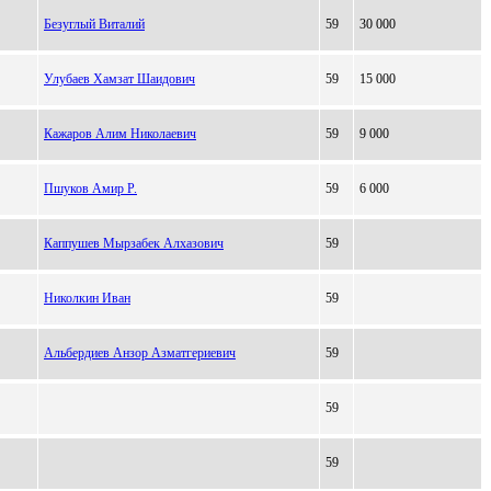
Безуглый Виталий
59
30 000
Улубаев Хамзат Шаидович
59
15 000
Кажаров Алим Николаевич
59
9 000
Пшуков Амир Р.
59
6 000
Каппушев Мырзабек Алхазович
59
Николкин Иван
59
Альбердиев Анзор Азматгериевич
59
59
59