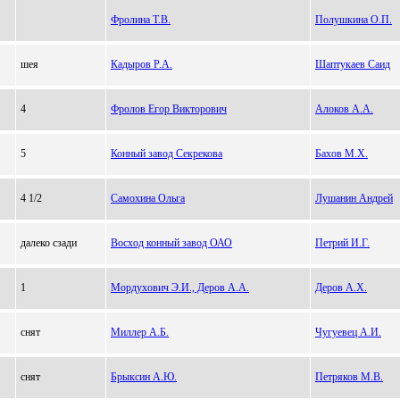
Фролина Т.В.
Полушкина О.П.
шея
Кадыров Р.А.
Шаптукаев Саид
4
Фролов Егор Викторович
Алоков А.А.
5
Конный завод Секрекова
Бахов М.Х.
4 1/2
Самохина Ольга
Лушанин Андрей
далеко сзади
Восход конный завод ОАО
Петрий И.Г.
1
Мордухович Э.И., Деров А.А.
Деров А.Х.
снят
Миллер А.Б.
Чугуевец А.И.
снят
Брыксин А.Ю.
Петряков М.В.