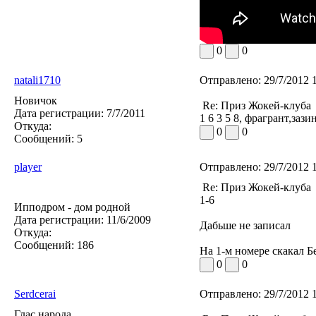
0
0
natali1710
Отправлено:
29/7/2012 
Новичок
Re: Приз Жокей-клуба
Дата регистрации:
7/7/2011
1 6 3 5 8, фрагрант,зази
Откуда:
0
0
Сообщений:
5
player
Отправлено:
29/7/2012 
Re: Приз Жокей-клуба
1-6
Ипподром - дом родной
Дата регистрации:
11/6/2009
Дабьше не записал
Откуда:
Сообщений:
186
На 1-м номере скакал Б
0
0
Serdcerai
Отправлено:
29/7/2012 
Глас народа