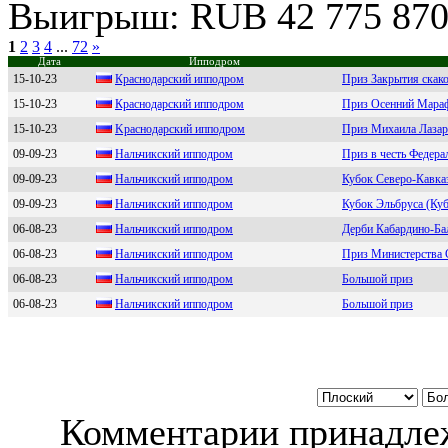
Выигрыш: RUB 42 775 87
1
2
3
4
...
72
»
Дата
Ипподром
15-10-23
Кpaснoдapский иппoдpoм
Приз Закрытия скако
15-10-23
Кpаснодаpский ипподpом
Приз Осенний Мара
15-10-23
Kрacнодaрcкий ипподром
Приз Михаила Лазар
09-09-23
Haльчикский ипподром
Приз в честь Федера
09-09-23
Hальчикский ипподром
Кубок Северо-Кавка
09-09-23
Hальчикcкий иппoдpoм
Кубок Эльбруса (Ку
06-08-23
Нальчикcкий ипподpом
Дерби Кабардино-Ба
06-08-23
Haльчикcкий ипподром
Приз Министерства
06-08-23
Hальчикcкий иппoдpoм
Большой приз
06-08-23
Нальчикский ипподром
Большой приз
Комментарии принадлеж