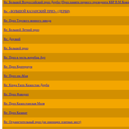
Re: Большой Всероссийский приз Дерби (Приз памяти первого президента КБР В.М.Коко
Re: «БОЛЬШОЙ КАЗАНСКИЙ ПРИЗ» (ДЕРБИ)
Re: Приз Терского конного завода
Re: Большой Летний приз
Re: Дерзкий
Re: Большой приз
Re: Приз в честь жеребца Арт
Re: Приз Критериум
Re: Приз им.Абая
Re: Kinga Farm Казахстан Дерби
Re: Приз Фаворит
Re: Приз Казахстанская Миля
Re: Приз Казанат
Re: Ограничительный приз (не имеющих платных мест)