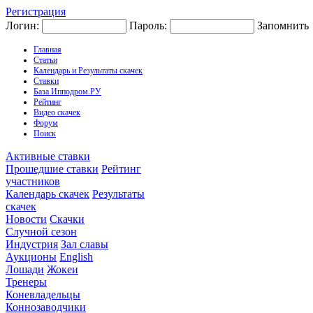
Регистрация
Логин:
Пароль:
Запомнить
Главная
Статьи
Календарь и Результаты скачек
Ставки
База Ипподром.РУ
Рейтинг
Видео скачек
Форум
Поиск
Активные ставки
Прошедшие ставки
Рейтинг
участников
Календарь скачек
Результаты
скачек
Новости
Скачки
Случной сезон
Индустрия
Зал славы
Аукционы
English
Лошади
Жокеи
Тренеры
Коневладельцы
Коннозаводчики