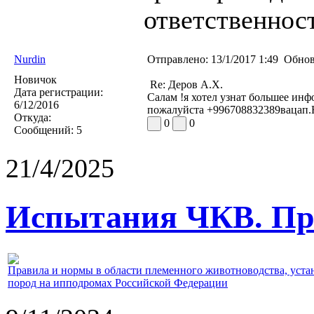
ответственност
Nurdin
Отправлено:
13/1/2017 1:49
Обнов
Новичок
Re: Деров А.Х.
Дата регистрации:
Салам !я хотел узнат большее инф
6/12/2016
пожалуйста +996708832389вацап.
Откуда:
0
0
Сообщений:
5
21/4/2025
Испытания ЧКВ. Пра
Правила и нормы в области племенного животноводства, уст
пород на ипподромах Российской Федерации