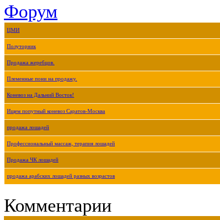
Форум
ЦМИ
Полуторник
Продажа жеребцов.
Племенные пони на продажу.
Коневоз на Дальний Восток!
Ищем попутный коневоз Саратов-Москва
продажа лошадей
Профессиональный массаж, терапия лошадей
Продажа ЧК лошадей
продажа арабских лошадей разных возрастов
Комментарии