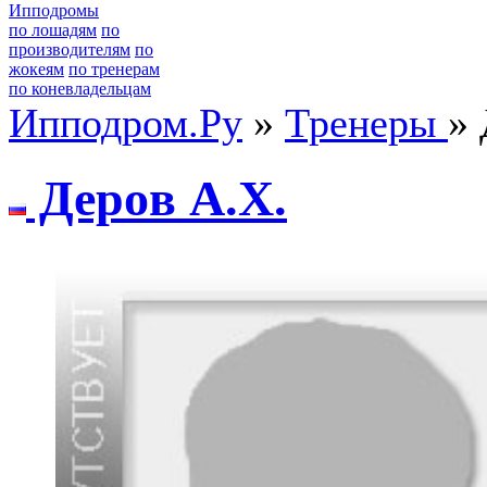
Ипподромы
по лошадям
по
производителям
по
жокеям
по тренерам
по коневладельцам
Ипподром.Ру
»
Тренеры
» 
Дepoв A.X.