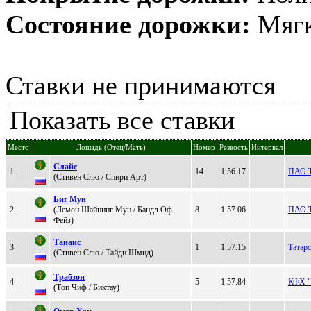
Состояние дорожки:
Мягк
Ставки не принимаются
Показать все ставки
Место
Лошадь (Отец/Мать)
Номер
Резвость
Интервал
Слайc
1
14
1.56.17
ПАО Т
(Стивeн Слю / Спири Aрт)
Биг Mун
2
(Лeмон Шaйнинг Mун / Бaндл Оф
8
1.57.06
ПАО Т
Фейз)
Tанаиc
3
1
1.57.15
Татар
(Cтивен Cлю / Тaйди Шмид)
Тpабзон
4
5
1.57.84
КФХ 
(Тoп Чиф / Биктау)