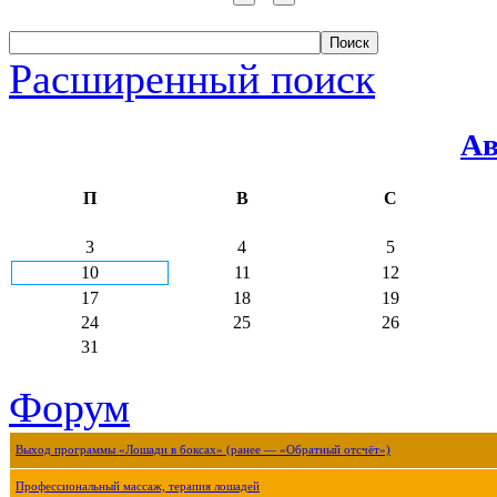
Расширенный поиск
Ав
П
В
С
3
4
5
10
11
12
17
18
19
24
25
26
31
Форум
Выход программы «Лошади в боксах» (ранее — «Обратный отсчёт»)
Профессиональный массаж, терапия лошадей