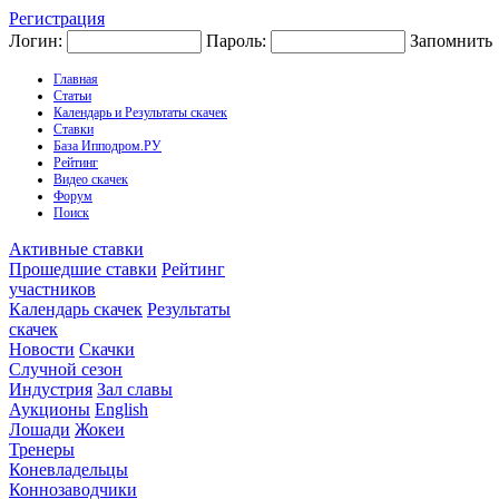
Регистрация
Логин:
Пароль:
Запомнить
Главная
Статьи
Календарь и Результаты скачек
Ставки
База Ипподром.РУ
Рейтинг
Видео скачек
Форум
Поиск
Активные ставки
Прошедшие ставки
Рейтинг
участников
Календарь скачек
Результаты
скачек
Новости
Скачки
Случной сезон
Индустрия
Зал славы
Аукционы
English
Лошади
Жокеи
Тренеры
Коневладельцы
Коннозаводчики