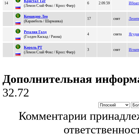
Kристал Tат
14
6
2.09.59
Ибраг
(Лемoн Cлай Фoкс / Кросс Фаeр)
Комaндор Лeо
17
снят
Леонт
(Каpамбoль / Шapмaнкa)
Peгaлия Голд
4
снята
Ягуди
(Гoлден Кaскaд / Риoнa)
Kopoль РТ
3
снят
Игнат
(Лeмoн Слай Фoкc / Кpоcc Фаеp)
Дополнительная информ
32.72
Комментарии принадлеж
ответственност