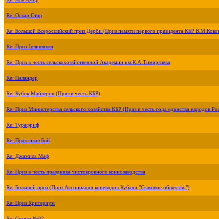
Re: Оскар Стар
Re: Большой Всероссийский приз Дерби (Приз памяти первого президента КБР В.М.Коко
Re: Приз Гелишикли
Re: Приз в честь сельскохозяйственной Академии им.К.А.Тимирязева
Re: Паландер
Re: Кубок Майлеров (Приз в честь КБР)
Re: Приз Министерства сельского хозяйства КБР (Приз в честь года единства народов Ро
Re: Турафриф
Re: Практикал Бой
Re: Джамила Маф
Re: Приз в честь праздника чистокровного коннозаводства
Re: Большой приз (Приз Ассоциации коневодов Кубани "Скаковое общество")
Re: Приз Критериум
Re: Скачка №82