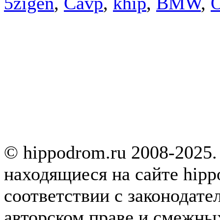
5zigen
,
Cavp
,
khip
,
BMW
,
© hippodrom.ru 2008-2025.
находящиеся на сайте hipp
соответствии с законодате
авторском праве и смежны