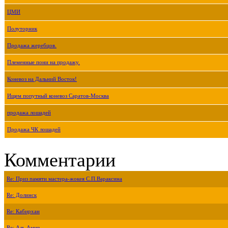
ЦМИ
Полуторник
Продажа жеребцов.
Племенные пони на продажу.
Коневоз на Дальний Восток!
Ищем попутный коневоз Саратов-Москва
продажа лошадей
Продажа ЧК лошадей
Комментарии
Re: Приз памяти мастера-жокея С.П.Вараксина
Re: Долинск
Re: Кабирхан
Re: Аль Амир