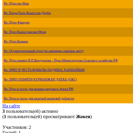
Re: Приз им.Абая
Re: Kinga Farm Казахстан Дерби
Re: Приз Фаворит
Re: Приз Казахстанская Миля
Re: Приз Казанат
Re: Ограничительный приз (не имеющих платных мест)
Re: Приз памяти В.П.Кондратова - Приз Министерства Сельского хозяйства РФ
Re: ПРИЗ В ЧЕСТЬ КОБЫЛЫ ПАДИША ХАНШАЙЫМ
Re: ПРИЗ ПАМЯТИ КУРМАНЖАН ДАТКА (ОКС)
Re: Приз в честь дня военно-морского флота РФ
Re: Приз в честь дня казачьей воинской доблести
На сайте
3
пользователь(ей) активно
(
1
пользователь(ей) просматривают
Жокеи
)
Участников: 2
Гостей: 1