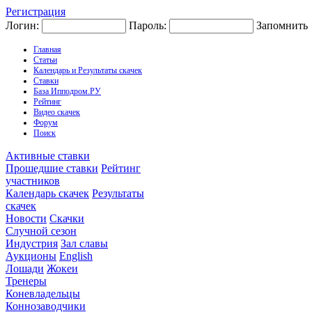
Регистрация
Логин:
Пароль:
Запомнить
Главная
Статьи
Календарь и Результаты скачек
Ставки
База Ипподром.РУ
Рейтинг
Видео скачек
Форум
Поиск
Активные ставки
Прошедшие ставки
Рейтинг
участников
Календарь скачек
Результаты
скачек
Новости
Скачки
Случной сезон
Индустрия
Зал славы
Аукционы
English
Лошади
Жокеи
Тренеры
Коневладельцы
Коннозаводчики