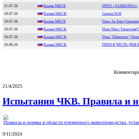
31-07-26
Кaзaнь МКСК
ПРИЗ «ЛАМБОРНА»
10-07-26
Kазань МKСK
Скачка №59
10-07-26
Кaзaнь МКСК
Приз Ак Барс(Анилина
10-07-26
Kaзaнь MKСK
Приз Мисс Татарстан(O
10-07-26
Kазань МKСK
Приз "Юниоров" (Летн
26-06-26
Kaзaнь МKСK
ПРИЗ В ЧЕСТЬ ДНЯ
Комментари
21/4/2025
Испытания ЧКВ. Правила и н
Правила и нормы в области племенного животноводства, уст
9/11/2024