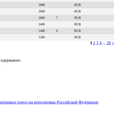
1800
RUB
2000
RUB
2000
7
RUB
2400
RUB
1400
6
RUB
1200
RUB
1
2
3
4
...
28
»
содержание.
верховых пород на ипподромах Российской Федерации