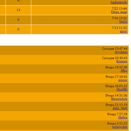
4
bashremgds
7/22 13:44
13
Elena_mass
7/16 13:31
0
Vet25
7/13 11:52
0
novo
Сегодня 13:47:44
Joychens
Сегодня 10:40:43
Kremen
Вчера 19:52:38
Mbg
Вчера 17:10:41
mixon
Вчера 16:05:22
DonHK
Вчера 14:51:56
Borovichok
Вчера 11:15:19
Adel_Wolf
Вчера 7:57:18
Hellga
Вчера 3:52:25
jockeyclub