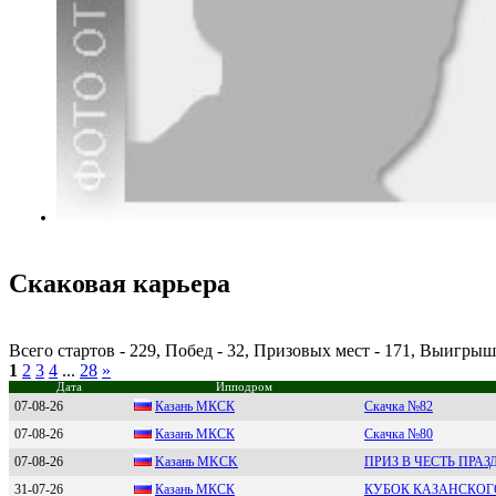
Скаковая карьера
Всего стартов - 229, Побед - 32, Призовых мест - 171, Выигры
1
2
3
4
...
28
»
Дата
Ипподром
07-08-26
Казань МКCК
Скачка №82
07-08-26
Кaзaнь МКСК
Скачка №80
07-08-26
Kазань МKСK
ПРИЗ В ЧЕСТЬ ПРА
31-07-26
Кaзaнь МКСК
КУБОК КАЗАНСКОГО