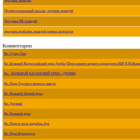
продажа лошадей
Профессиональный массаж, терапия лошадей
Продажа ЧК лошадей
продажа арабских лошадей разных возрастов
Комментарии
Re: Супер Тип
Re: Большой Всероссийский приз Дерби (Приз памяти первого президента КБР В.М.Коко
Re: «БОЛЬШОЙ КАЗАНСКИЙ ПРИЗ» (ДЕРБИ)
Re: Приз Терского конного завода
Re: Большой Летний приз
Re: Дерзкий
Re: Большой приз
Re: Приз в честь жеребца Арт
Re: Приз Критериум