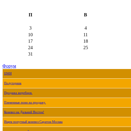
П
В
3
4
10
11
17
18
24
25
31
Форум
ЦМИ
Полуторник
Продажа жеребцов.
Племенные пони на продажу.
Коневоз на Дальний Восток!
Ищем попутный коневоз Саратов-Москва