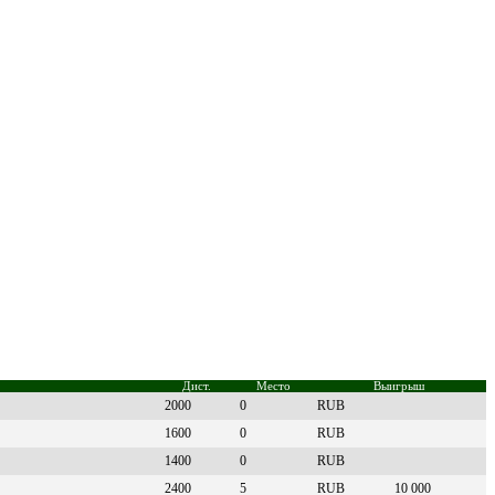
Дист.
Место
Выигрыш
2000
0
RUB
1600
0
RUB
1400
0
RUB
2400
5
RUB
10 000