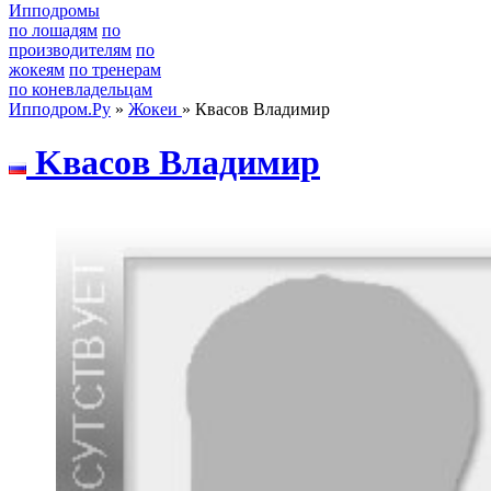
Ипподромы
по лошадям
по
производителям
по
жокеям
по тренерам
по коневладельцам
Ипподром.Ру
»
Жокеи
» Квасов Владимир
Kваcoв Владимир