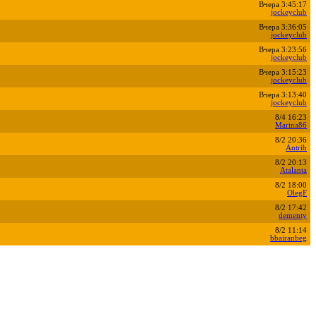
Вчера 3:45:17
jockeyclub
Вчера 3:36:05
jockeyclub
Вчера 3:23:56
jockeyclub
Вчера 3:15:23
jockeyclub
Вчера 3:13:40
jockeyclub
8/4 16:23
Marina86
8/2 20:36
Antrib
8/2 20:13
Atalanta
8/2 18:00
OlegF
8/2 17:42
dementy
8/2 11:14
bbairanbeg