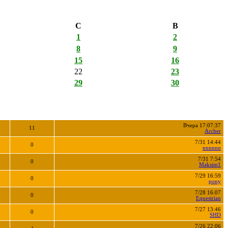
С
В
1
2
8
9
15
16
22
23
29
30
Вчера 17:07:37
11
Archer
7/31 14:44
0
nnnnnn
7/31 7:54
0
Maksim1
7/29 16:59
0
pony
7/28 16:07
0
Equestrian
7/27 13:46
0
SHD
7/26 22:06