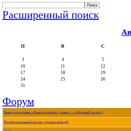
Расширенный поиск
Ав
П
В
С
3
4
5
10
11
12
17
18
19
24
25
26
31
Форум
Выход программы «Лошади в боксах» (ранее — «Обратный отсчёт»)
Профессиональный массаж, терапия лошадей