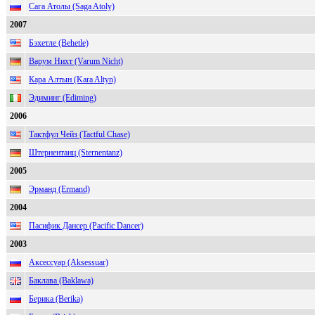
Сага Атолы (Saga Atoly)
2007
Бэхетле (Behetle)
Варум Нихт (Varum Nicht)
Кара Алтын (Kara Altyn)
Эдиминг (Ediming)
2006
Тактфул Чейз (Tactful Chase)
Штернентанц (Sternentanz)
2005
Эрманд (Ermand)
2004
Пасифик Дансер (Pacific Dancer)
2003
Аксессуар (Aksessuar)
Баклава (Baklawa)
Берика (Berika)