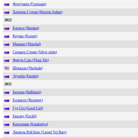
Фортуната (Fortunata)
Хюррем Султан (Hurrem Sultan)
2022
Бэрэкэт (Barakat)
Крупье (Krupie)
Маршал (Marshal)
Сильвер Стрим (Silver strim)
Флауэр Слю (Flour Slu)
Шеркала (Sherkala)
Этумби (Etumbi)
2021
Балхаш (Balkhash)
Бэсингер (Besinger)
Гуд Гёл (Good Girl)
Евклид (Euclid)
Каталония (Kataloniya)
Лионель Вэй Барс (Lionel Vei Bars)