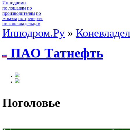
Ипподромы
по лошадям
по
производителям
по
жокеям
по тренерам
по коневладельцам
Ипподром.Ру
»
Коневладе
ПАO Тaтнeфть
Поголовье