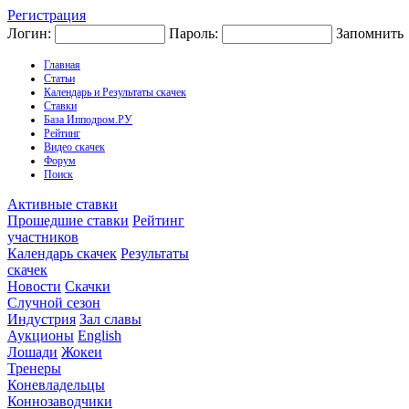
Регистрация
Логин:
Пароль:
Запомнить
Главная
Статьи
Календарь и Результаты скачек
Ставки
База Ипподром.РУ
Рейтинг
Видео скачек
Форум
Поиск
Активные ставки
Прошедшие ставки
Рейтинг
участников
Календарь скачек
Результаты
скачек
Новости
Скачки
Случной сезон
Индустрия
Зал славы
Аукционы
English
Лошади
Жокеи
Тренеры
Коневладельцы
Коннозаводчики