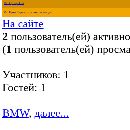
Re: Супер Тип
Re: Приз Терского конного завода
На сайте
2
пользователь(ей) активн
(
1
пользователь(ей) просм
Участников: 1
Гостей: 1
BMW
,
далее...