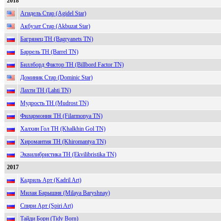
2018
Агидель Стар (Agidel Star)
Акбузат Стар (Akbuzat Star)
Багрянец ТН (Bagryanets TN)
Баррель ТН (Barrel TN)
Биллборд Фактор ТН (Billbord Factor TN)
Доминик Стар (Dominic Star)
Лахти ТН (Lahti TN)
Мудрость ТН (Mudrost TN)
Филармония ТН (Filarmonya TN)
Халхин Гол ТН (Khalkhin Gol TN)
Хиромантия ТН (Khiromantya TN)
Эквилибристика ТН (Ekvilibristika TN)
2017
Кадриль Арт (Kadril Art)
Милая Барышня (Milaya Baryshnay)
Спири Арт (Spiri Art)
Тайди Борн (Tidy Born)