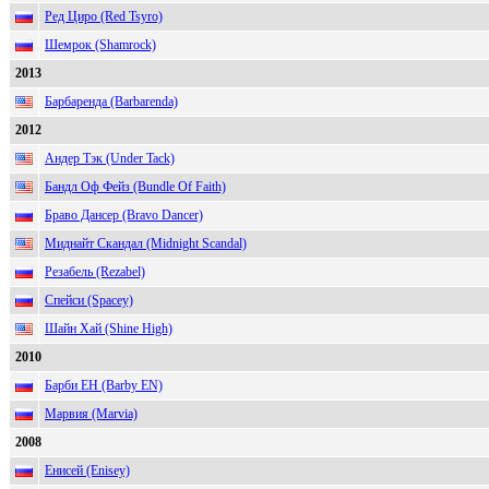
Ред Циро (Red Tsyro)
Шемрок (Shamrock)
2013
Барбаренда (Barbarenda)
2012
Андер Тэк (Under Tack)
Бандл Оф Фейз (Bundle Of Faith)
Браво Дансер (Bravo Dancer)
Миднайт Скандал (Midnight Scandal)
Резабель (Rezabel)
Спейси (Spacey)
Шайн Хай (Shine High)
2010
Барби ЕН (Barby EN)
Марвия (Marvia)
2008
Енисей (Enisey)