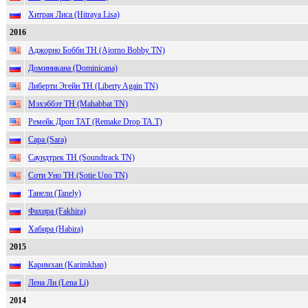
Хитрая Лиса (Hitraya Lisa)
2016
Аджорно Бобби ТН (Ajorno Bobby TN)
Доминикана (Dominicana)
Либерти Эгейн ТН (Liberty Again TN)
Мэхэббэт ТН (Mahabbat TN)
Ремейк Дроп ТАТ (Remake Drop TA.T)
Сара (Sara)
Саундтрек ТН (Soundtrack TN)
Соти Уно ТН (Sotie Uno TN)
Танели (Tanely)
Фахира (Fakhira)
Хабира (Habira)
2015
Каримхан (Karimkhan)
Лена Ли (Lena Li)
2014