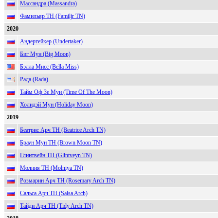
Массандра (Massandra)
Фамильяр ТН (Familjr TN)
2020
Андертейкер (Undertaker)
Биг Мун (Big Moon)
Бэлла Мисс (Bella Miss)
Рада (Rada)
Тайм Оф Зе Мун (Time Of The Moon)
Холидэй Мун (Holiday Moon)
2019
Беатрис Арч ТН (Beatrice Arch TN)
Браун Мун ТН (Brown Moon TN)
Глинтвейн ТН (Glintveyn TN)
Молния ТН (Molniya TN)
Розмарин Арч ТН (Rosemary Arch TN)
Сальса Арч ТН (Salsa Arch)
Тайди Арч ТН (Tidy Arch TN)