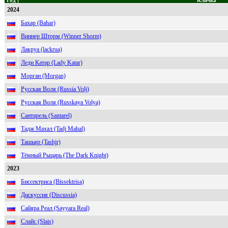
Год
Кличка
2024
Бахар (Bahar)
Виннер Шторм (Winner Shorm)
Лакруа (lackrua)
Леди Катар (Lady Katar)
Морган (Morgan)
Русская Воля (Russia Volj)
Русская Воля (Russkaya Volya)
Сантарель (Santarel)
Тадж Махал (Tadj Mahal)
Ташьяр (Tashjr)
Тёмный Рыцарь (The Dark Knight)
2023
Биссектриса (Bissektrisa)
Дискуссия (Discussia)
Сайяра Реал (Sayyara Real)
Слайс (Slais)