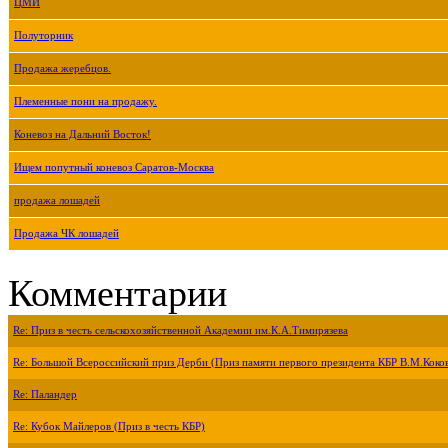
ЦМИ
Полуторник
Продажа жеребцов.
Племенные пони на продажу.
Коневоз на Дальний Восток!
Ищем попутный коневоз Саратов-Москва
продажа лошадей
Продажа ЧК лошадей
Комментарии
Re: Приз в честь сельскохозяйственной Академии им.К.А.Тимирязева
Re: Большой Всероссийский приз Дерби (Приз памяти первого президента КБР В.М.Коко
Re: Паландер
Re: Кубок Майлеров (Приз в честь КБР)